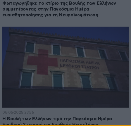
Φωταγωγήθηκε το κτίριο της Βουλής των Ελλήνων
συμμετέχοντας στην Παγκόσμια Ημέρα
ευαισθητοποίησης για τη Νευροϊνωμάτωση
08·05·2025 23:56
Η Βουλή των Ελλήνων τιμά την Παγκόσμια Ημέρα
Ερυθρού Σταυρού και Ερυθράς Ημισελήνου