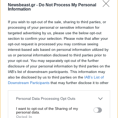
Newsbeast.gr -
Do Not Process My Personal
Information
If you wish to opt-out of the sale, sharing to third parties, or
processing of your personal or sensitive information for
targeted advertising by us, please use the below opt-out
section to confirm your selection. Please note that after your
opt-out request is processed you may continue seeing
interest-based ads based on personal information utilized by
us or personal information disclosed to third parties prior to
your opt-out. You may separately opt-out of the further
disclosure of your personal information by third parties on the
IAB’s list of downstream participants. This information may
also be disclosed by us to third parties on the
IAB’s List of
01·03·2025 19:57
Downstream Participants
that may further disclose it to other
Παγκόσμια Ημέρα Σπάνιων Παθήσεων: Φωταγώγηση της
third parties.
Βουλής με το σύνθημα «Τίποτα δεν είναι αδύνατο»
Please note that this website/app uses one or more Google
Personal Data Processing Opt Outs
services and may gather and store information including but
not limited to your visit or usage behaviour. You may click to
I want to opt-out of the Sharing of my
personal data.
grant or deny consent to Google and its third-party tags to
Opted In