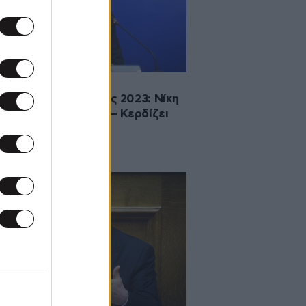
2023 23:39
ελέσματα – Εκλογές 2023: Νίκη
μανλή στις Σέρρες – Κερδίζει
τον Τσίπρα