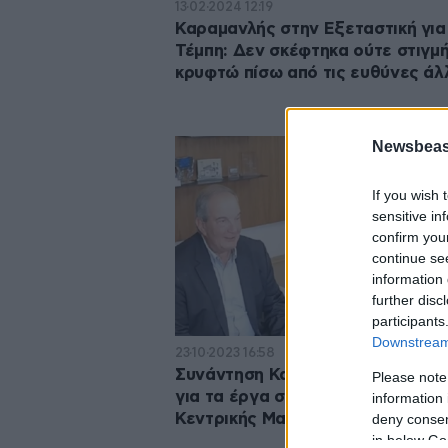
13·02·2024 12:19
Καραμανλής στην Εξεταστική για
Τέμπη: Δεν σκέφτηκα ούτε στιγμ
κρυφτώ πίσω από τις ευθύνες ά
Newsbeast
If you wish 
sensitive in
confirm you
continue se
information 
further disc
participants
Downstream 
23·10·2023 16:58
Συνάντηση Καραμανλή – Τζιτζικ
Please note
για τα έργα στην περιφέρεια
information 
Κεντρικής Μακεδονίας
deny consent
in below Go