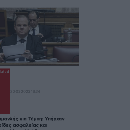
ated
20·03·2023 18:34
μανλής για Τέμπη: Υπήρχαν
είδες ασφαλείας και