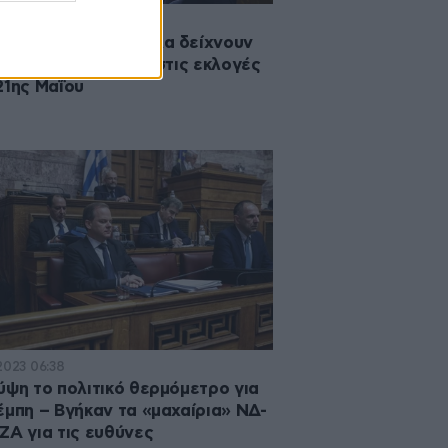
·2023 16:20
ας Καραμανλής: Όλα δείχνουν
θα είναι υποψήφιος στις εκλογές
21ης Μαΐου
·2023 06:38
ύψη το πολιτικό θερμόμετρο για
έμπη – Βγήκαν τα «μαχαίρια» ΝΔ-
ΖΑ για τις ευθύνες