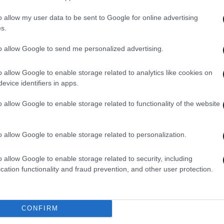
o allow my user data to be sent to Google for online advertising
s.
to allow Google to send me personalized advertising.
22·05·2023 11:13
21·05·
ει
Κώστας Αχ. Καραμανλής: Οι Σερραίες
Αποτ
o allow Google to enable storage related to analytics like cookies on
evice identifiers in apps.
ές
και οι Σερραίοι έδωσαν απάντηση
Καρα
στις χωρίς μέτρο προσωπικές
και 
o allow Google to enable storage related to functionality of the website
επιθέσεις που δέχτηκα
o allow Google to enable storage related to personalization.
o allow Google to enable storage related to security, including
cation functionality and fraud prevention, and other user protection.
CONFIRM