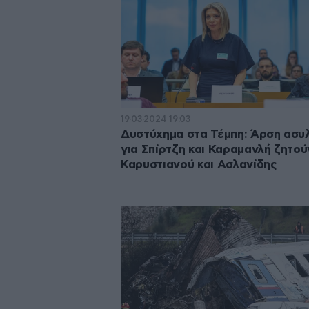
19·03·2024 19:03
Δυστύχημα στα Τέμπη: Άρση ασυ
για Σπίρτζη και Καραμανλή ζητού
Καρυστιανού και Ασλανίδης