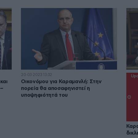
20·03·2023 13:32
Upd
και
Οικονόμου για Καραμανλή: Στην
 –
πορεία θα αποσαφηνιστεί η
υποψηφιότητά του
Καρα
δικλ