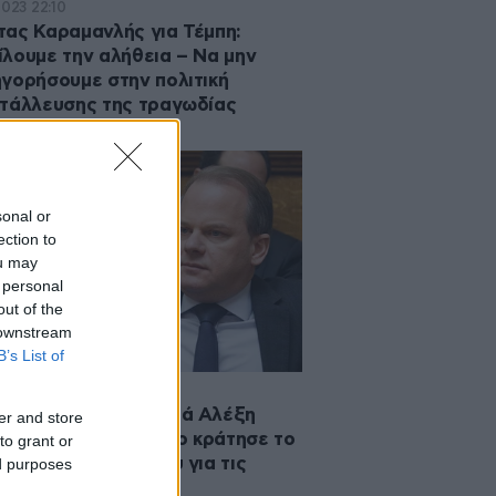
2023 22:10
ας Καραμανλής για Τέμπη:
λουμε την αλήθεια – Να μην
γορήσουμε στην πολιτική
τάλλευσης της τραγωδίας
sonal or
ection to
ou may
 personal
out of the
 downstream
B’s List of
·2023 20:35
τας Καραμανλής κατά Αλέξη
er and store
ρα: «38 ημέρες, τόσο κράτησε το
to grant or
ικό ενδιαφέρον του για τις
ed purposes
ρες»