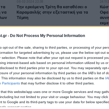
08·02·2024 22:38
24·11·
 τα
Την ερχόμενη Τρίτη θα καταθέσει ο
Κώστ
ή να
Καραμανλής στην εξεταστική για τα
Οφεί
λλων
Τέμπη
συνη
εκμε
.gr -
Do Not Process My Personal Information
to opt-out of the sale, sharing to third parties, or processing of your per
formation for targeted advertising by us, please use the below opt-out s
r selection. Please note that after your opt-out request is processed y
eing interest-based ads based on personal information utilized by us or
disclosed to third parties prior to your opt-out. You may separately opt-
losure of your personal information by third parties on the IAB’s list of
. This information may also be disclosed by us to third parties on the
IA
Participants
that may further disclose it to other third parties.
06·06·2023 22:44
06·06
ώστα
Απάντηση ΣΥΡΙΖΑ σε Κώστα Αχ.
Κώσ
 that this website/app uses one or more Google services and may gath
Καραμανλή: Έχει το θράσος να
Τσίπ
including but not limited to your visit or usage behaviour. You may click 
αναρωτιέται γιατί ο Αλέξης Τσίπρας
ξαφν
 to Google and its third-party tags to use your data for below specifi
ogle consent section.
άλλαξε εκλογική περιφέρεια
Σέρ