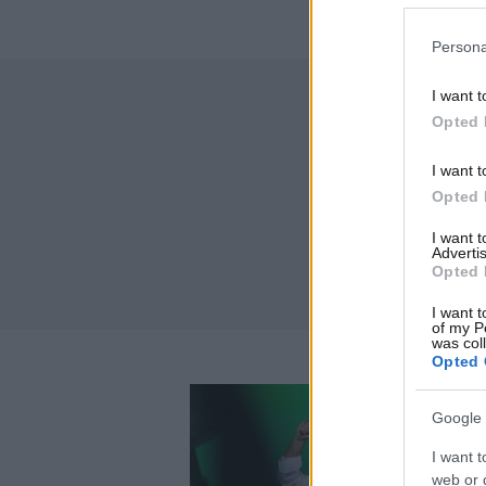
Persona
I want t
Opted 
I want t
Opted 
I want 
Advertis
Opted 
I want t
of my P
was col
Opted 
Google 
I want t
web or d