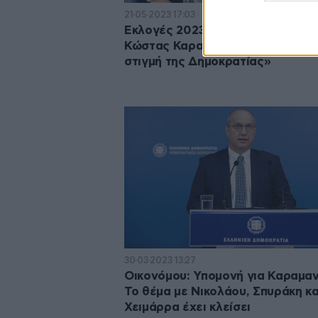
21·05·2023 17:03
Εκλογές 2023: Στις Σέρρες ψήφι
Κώστας Καραμανλής – «Η κορυφ
στιγμή της Δημοκρατίας»
30·03·2023 13:27
Οικονόμου: Υπομονή για Καραμαν
Το θέμα με Νικολάου, Σπυράκη κα
Χειμάρρα έχει κλείσει