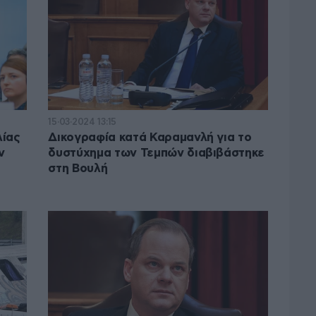
15·03·2024 13:15
λίας
Δικογραφία κατά Καραμανλή για το
ν
δυστύχημα των Τεμπών διαβιβάστηκε
στη Βουλή