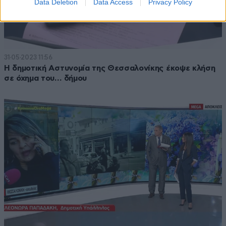
Data Deletion
Data Access
Privacy Policy
31·05·2023 11:56
Η δημοτική Αστυνομία της Θεσσαλονίκης έκοψε κλήση
σε όχημα του… δήμου