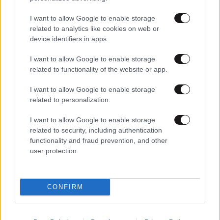
I want to allow Google to enable storage
related to analytics like cookies on web or
device identifiers in apps.
I want to allow Google to enable storage
related to functionality of the website or app.
I want to allow Google to enable storage
05·06·2024 14:38
related to personalization.
Ποινή φυλάκισης 12 μηνών σε 27χρονο που
βιντεοσκόπησε αστυνομικό όταν έκοβε κλήση
I want to allow Google to enable storage
related to security, including authentication
functionality and fraud prevention, and other
user protection.
CONFIRM