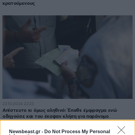
κρατούμενους
22·10·2024 22:23
Απίστευτο κι όμως αληθινό: Έπαθε έμφραγμα ενώ
οδηγούσε και του έκοψαν κλήση για παράνομο
παρκάρισμα
Newsbeast.gr -
Do Not Process My Personal