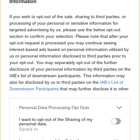
Information
If you wish to opt-out of the sale, sharing to third parties, or
processing of your personal or sensitive information for
targeted advertising by us, please use the below opt-out
section to confirm your selection. Please note that after your
opt-out request is processed you may continue seeing
interest-based ads based on personal information utilized by
us or personal information disclosed to third parties prior to
your opt-out. You may separately opt-out of the further
disclosure of your personal information by third parties on the
IAB’s list of downstream participants. This information may
also be disclosed by us to third parties on the
IAB’s List of
Downstream Participants
that may further disclose it to other
16·10·2024 11:58
third parties.
Τέλος το ροζ χαρτάκι για τoυς παραβάτες οδηγούς –
Ξεκινούν οι ηλεκτρονικές κλήσεις στη Θεσσαλονίκη
Please note that this website/app uses one or more Google
Personal Data Processing Opt Outs
services and may gather and store information including but
not limited to your visit or usage behaviour. You may click to
I want to opt-out of the Sharing of my
personal data.
grant or deny consent to Google and its third-party tags to
Opted In
use your data for below specified purposes in below Google
consent section.