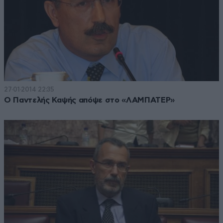
27·01·2014 22:35
Ο Παντελής Καψής απόψε στο «ΛΑΜΠΑΤΕΡ»