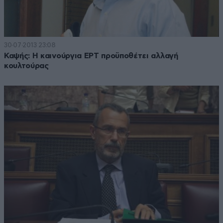
30·07·2013 23:08
Καψής: Η καινούργια ΕΡΤ προϋποθέτει αλλαγή
κουλτούρας