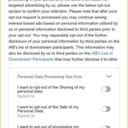
targeted advertising by us, please use the below opt-out
section to confirm your selection. Please note that after your
opt-out request is processed you may continue seeing
interest-based ads based on personal information utilized by
us or personal information disclosed to third parties prior to
your opt-out. You may separately opt-out of the further
disclosure of your personal information by third parties on the
IAB’s list of downstream participants. This information may
also be disclosed by us to third parties on the
IAB’s List of
Downstream Participants
that may further disclose it to other
30·10·2013 17:48
third parties.
Αναβλήθηκε για την Παρασκευή η συνάντηση Καψή-
Please note that this website/app uses one or more Google
ΠΟΣΠΕΡΤ
Personal Data Processing Opt Outs
services and may gather and store information including but
not limited to your visit or usage behaviour. You may click to
I want to opt-out of the Sharing of my
personal data.
grant or deny consent to Google and its third-party tags to
Opted In
use your data for below specified purposes in below Google
consent section.
I want to opt-out of the Sale of my
Personal Data.
Opted In
I want to opt-out of processing my