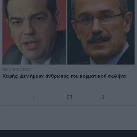
19·07·2013 19:31
Καψής: Δεν ήμουν άνθρωπος του κομματικού σωλήνα
1
2
3