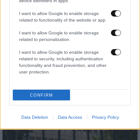
device identifiers in apps.
I want to allow Google to enable storage
related to functionality of the website or app.
16·10·2013 19:24
I want to allow Google to enable storage
«Να επανέλθει η νομιμότητα στη δημόσια
related to personalization.
ραδιοτηλεόραση»
I want to allow Google to enable storage
related to security, including authentication
functionality and fraud prevention, and other
user protection.
CONFIRM
Data Deletion
Data Access
Privacy Policy