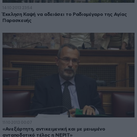
14·10·2013 23:54
Έκκληση Καψή να αδειάσει το Ραδιομέγαρο της Αγίας
Παρασκευής
11·10·2013 00:07
«Ανεξάρτητη, αντικειμενική και με μειωμένο
ανταποδοτικό τέλος η ΝΕΡΙΤ»