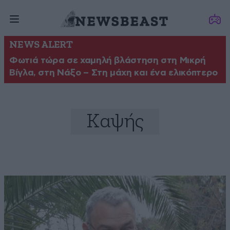
NEWS ALERT
Φωτιά τώρα σε χαμηλή βλάστηση στη Μικρή
Βίγλα, στη Νάξο – Στη μάχη και ένα ελικόπτερο
Καψής