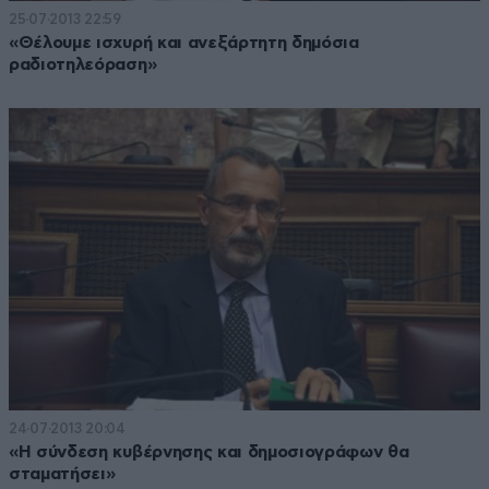
25·07·2013 22:59
«Θέλουμε ισχυρή και ανεξάρτητη δημόσια
ραδιοτηλεόραση»
24·07·2013 20:04
«Η σύνδεση κυβέρνησης και δημοσιογράφων θα
σταματήσει»