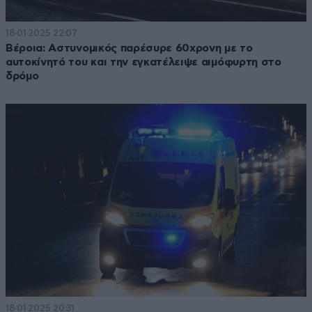
18·01·2025 22:07
Βέροια: Αστυνομικός παρέσυρε 60χρονη με το
αυτοκίνητό του και την εγκατέλειψε αιμόφυρτη στο
δρόμο
18·01·2025 20:31