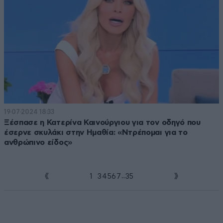
19·07·2024 18:33
Ξέσπασε η Κατερίνα Καινούργιου για τον οδηγό που
έσερνε σκυλάκι στην Ημαθία: «Ντρέπομαι για το
ανθρώπινο είδος»
...
1
2
3
4
5
6
7
35