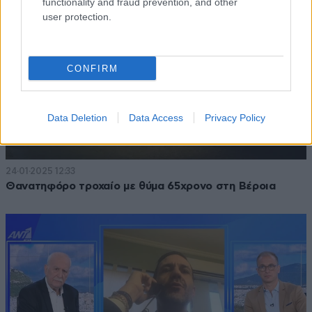
functionality and fraud prevention, and other
user protection.
CONFIRM
Data Deletion
Data Access
Privacy Policy
24·01·2025 12:33
Θανατηφόρο τροχαίο με θύμα 65χρονο στη Βέροια