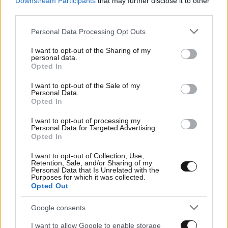
Downstream Participants
that may further disclose it to other
third parties.
Please note that this website/app uses one or more Google
Personal Data Processing Opt Outs
services and may gather and store information including but
not limited to your visit or usage behaviour. You may click to
I want to opt-out of the Sharing of my
personal data.
grant or deny consent to Google and its third-party tags to
Opted In
use your data for below specified purposes in below Google
consent section.
I want to opt-out of the Sale of my
Personal Data.
Opted In
I want to opt-out of processing my
Personal Data for Targeted Advertising.
Opted In
I want to opt-out of Collection, Use,
Retention, Sale, and/or Sharing of my
Personal Data that Is Unrelated with the
Purposes for which it was collected.
14·02·2025 17:02
Opted Out
Τραγωδία στη Βέροια: Νεκρός 52χρονος που
καταπλακώθηκε από υπόστεγο στην αυλή του σπιτιού
Google consents
του
I want to allow Google to enable storage