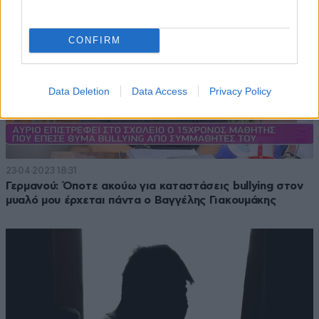
CONFIRM
Data Deletion
Data Access
Privacy Policy
23·04·2023 18:31
Γερμανού: Όποτε ακούω για καταστάσεις bullying στον
μυαλό μου έρχεται πάντα ο Βαγγέλης Γιακουμάκης