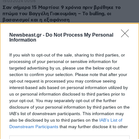
15·03·2024 00:06
Σαν σήμερα 15 Μαρτίου: 9 χρόνια πριν βρέθηκε το
πτώμα του Βαγγέλη Γιακουμάκη – Το bulling, οι
βασανισμοί και η εξαφάνιση
Newsbeast.gr -
Do Not Process My Personal
Information
If you wish to opt-out of the sale, sharing to third parties, or
processing of your personal or sensitive information for
targeted advertising by us, please use the below opt-out
section to confirm your selection. Please note that after your
opt-out request is processed you may continue seeing
interest-based ads based on personal information utilized by
us or personal information disclosed to third parties prior to
your opt-out. You may separately opt-out of the further
disclosure of your personal information by third parties on the
IAB’s list of downstream participants. This information may
also be disclosed by us to third parties on the
IAB’s List of
12·06·2023 16:48
Downstream Participants
that may further disclose it to other
Δήμος Ιωαννίνων: Ονόμασε «Βαγγέλης Γιακουμάκης»
third parties.
την οδό που ο αδικοχαμένος 20χρονος άφησε την