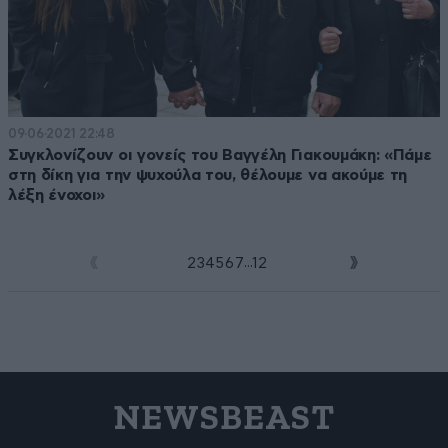
09·06·2021 22:48
Συγκλονίζουν οι γονείς του Βαγγέλη Γιακουμάκη: «Πάμε
στη δίκη για την ψυχούλα του, θέλουμε να ακούμε τη
λέξη ένοχοι»
...
1
2
3
4
5
6
7
12
NEWSBEAST