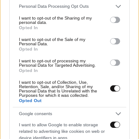
τελευταία του πνοή
Please note that this website/app uses one or more Google
Personal Data Processing Opt Outs
services and may gather and store information including but
not limited to your visit or usage behaviour. You may click to
I want to opt-out of the Sharing of my
personal data.
grant or deny consent to Google and its third-party tags to
Opted In
use your data for below specified purposes in below Google
consent section.
I want to opt-out of the Sale of my
Personal Data.
Opted In
I want to opt-out of processing my
Personal Data for Targeted Advertising.
Opted In
I want to opt-out of Collection, Use,
Retention, Sale, and/or Sharing of my
Personal Data that Is Unrelated with the
Purposes for which it was collected.
Opted Out
18·05·2023 11:12
Google consents
Πατέρας Βαγγέλη Γιακουμάκη: «Δεν αντέχω να δω την
I want to allow Google to enable storage
παράσταση για τον γιο μου»
related to advertising like cookies on web or
device identifiers in apps.