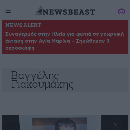
NEWS ALERT
Συναγερμός στην Ηλεία για φωτιά σε γεωργική
έκταση στην Αγία Μαρίνα – Σηκώθηκαν 3
αεροσκάφη
Βαγγέλης
Γιακουμάκης