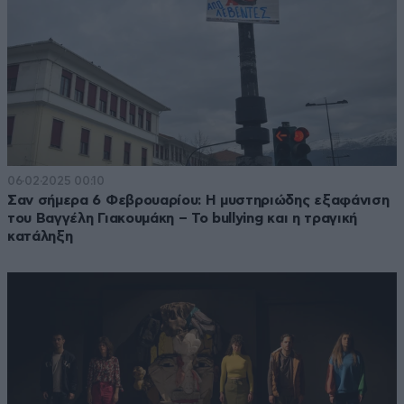
06·02·2025 00:10
Σαν σήμερα 6 Φεβρουαρίου: Η μυστηριώδης εξαφάνιση
του Βαγγέλη Γιακουμάκη – Το bullying και η τραγική
κατάληξη