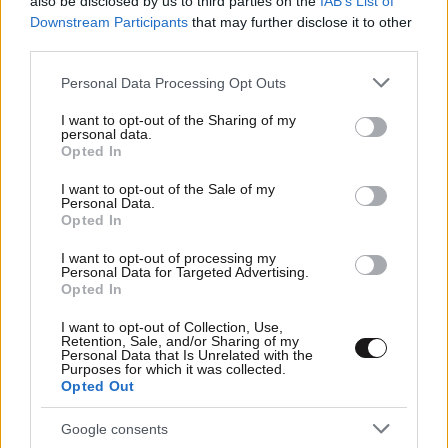
also be disclosed by us to third parties on the
IAB’s List of
Downstream Participants
that may further disclose it to other
third parties.
26·09·2011 15:35
Το πάχος στην κοιλιά συνδέεται με το άσθμα
Please note that this website/app uses one or more Google
Personal Data Processing Opt Outs
services and may gather and store information including but
not limited to your visit or usage behaviour. You may click to
I want to opt-out of the Sharing of my
personal data.
grant or deny consent to Google and its third-party tags to
Opted In
use your data for below specified purposes in below Google
consent section.
I want to opt-out of the Sale of my
Personal Data.
Opted In
I want to opt-out of processing my
Personal Data for Targeted Advertising.
Opted In
I want to opt-out of Collection, Use,
Retention, Sale, and/or Sharing of my
Personal Data that Is Unrelated with the
Purposes for which it was collected.
Opted Out
12·08·2011 00:00
Google consents