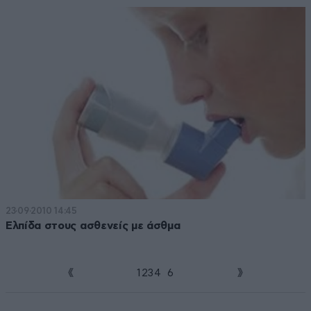
23·09·2010 14:45
Ελπίδα στους ασθενείς με άσθμα
1
2
3
4
5
6