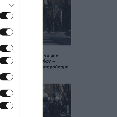
·2023 20:49
τολή στα περιπολικά να μην
σουν από την Πατησίων –
σταν ήδη εκεί, δεν μπορούσαμε
τρίψουμε»