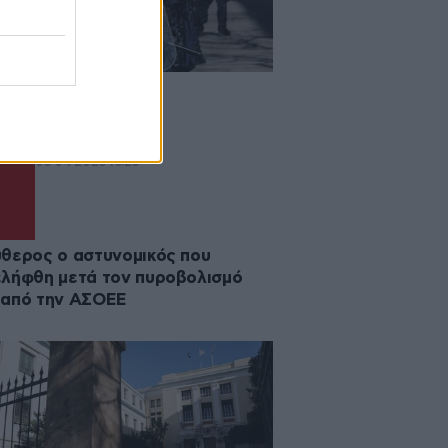
ated
05·04·2023 16:23
θερος ο αστυνομικός που
λήφθη μετά τον πυροβολισμό
 από την ΑΣΟΕΕ