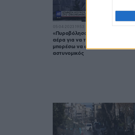
05·04·2023 19:53
«Πυροβόλησα τέσσερις φορές σ
αέρα για να τους τρομάξω και να
μπορέσω να φύγω» – Τι ισχυρίζετ
αστυνομικός