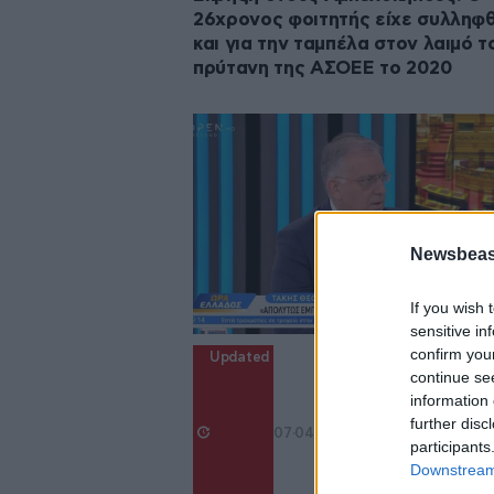
26χρονος φοιτητής είχε συλληφθ
και για την ταμπέλα στον λαιμό τ
πρύτανη της ΑΣΟΕΕ το 2020
Newsbeast
If you wish 
sensitive in
confirm you
Updated
continue se
information 
further disc
07·04·2023 14:43
participants
Downstream 