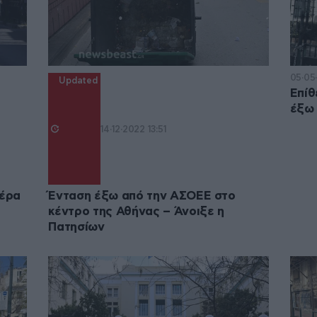
05·05
Updated
Επίθ
έξω
14·12·2022 13:51
αέρα
Ένταση έξω από την ΑΣΟΕΕ στο
κέντρο της Αθήνας – Άνοιξε η
Πατησίων