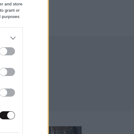
er and store
to grant or
ed purposes