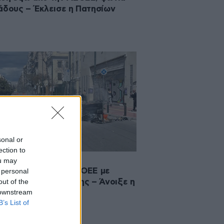
άδους – Έκλεισε η Πατησίων
sonal or
ection to
·2023 14:39
ou may
σόδια ξανά στην ΑΣΟΕΕ με
 personal
out of the
ες και κρότου λάμψης – Άνοιξε η
 downstream
ησίων
B’s List of