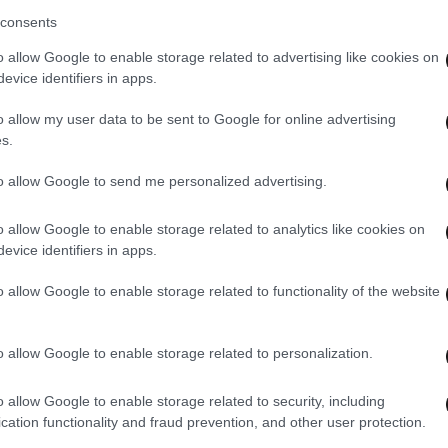
consents
o allow Google to enable storage related to advertising like cookies on
evice identifiers in apps.
o allow my user data to be sent to Google for online advertising
s.
to allow Google to send me personalized advertising.
06·04·2023 08:26
05·04
 Δεν
Επεισόδια στην ΑΣΟΕΕ: «Έβγαλα το
Η εν
o allow Google to enable storage related to analytics like cookies on
ΔΕ
χέρι μου με το όπλο και
περά
evice identifiers in apps.
προειδοποίησα», είπε ο αστυνομικός
«Ήμα
που πυροβόλησε στον αέρα
να σ
o allow Google to enable storage related to functionality of the website
o allow Google to enable storage related to personalization.
o allow Google to enable storage related to security, including
cation functionality and fraud prevention, and other user protection.