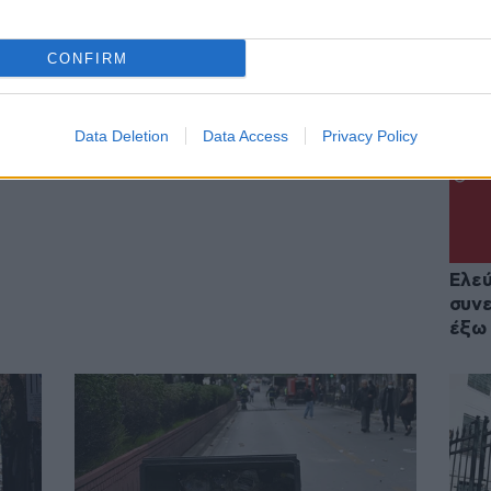
CONFIRM
05·04·2023 19:08
Upd
τον
Βίντεο ντοκουμέντο από τους
Data Deletion
Data Access
Privacy Policy
πυροβολισμούς στην ΑΣΟΕΕ –
αι ο
«Έβγαλε όπλο»
Ελεύ
συνε
έξω