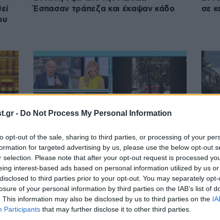
εί
Έσπασαν τράπεζα και έκαψαν κάδο
σε κ
ου
.gr -
Do Not Process My Personal Information
to opt-out of the sale, sharing to third parties, or processing of your per
formation for targeted advertising by us, please use the below opt-out s
07·04·2023 10:24
06·04
r selection. Please note that after your opt-out request is processed y
Επεισόδια στην ΑΣΟΕΕ: «Υποψήφιος
Επει
eing interest-based ads based on personal information utilized by us or
disclosed to third parties prior to your opt-out. You may separately opt-
βουλευτής ήταν μάρτυρας και θα
πέτρ
losure of your personal information by third parties on the IAB’s list of
καταθέσει υπέρ των αστυνομικών»
Πατ
. This information may also be disclosed by us to third parties on the
IA
Participants
that may further disclose it to other third parties.