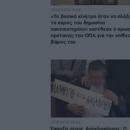
23·03·2026 15:02
«Το βασικό κίνητρο ήταν να πλή
το κύρος του δημοσίου
πανεπιστημίου» κατέθεσε ο πρω
πρύτανης του ΟΠΑ για την επίθε
βάρος του
27·11·2024 08:34
Έκρηξη στους Αμπελοκήπους: Ο