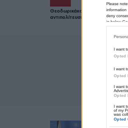
Please note
information 
Θεοδωρικάκος: Η αξιωματική
deny consent
αντιπολίτευση θέλει νεκρό
in below Go
Persona
I want t
Opted 
I want t
Opted 
I want 
Advertis
Opted 
I want t
of my P
was col
Opted 