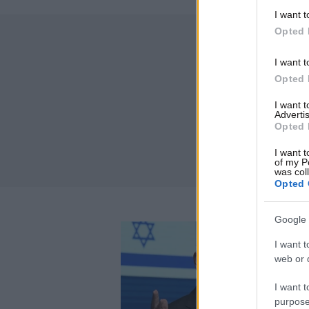
I want t
Opted 
I want t
Opted 
I want 
Advertis
Opted 
I want t
of my P
was col
Opted 
Google 
I want t
web or d
I want t
purpose