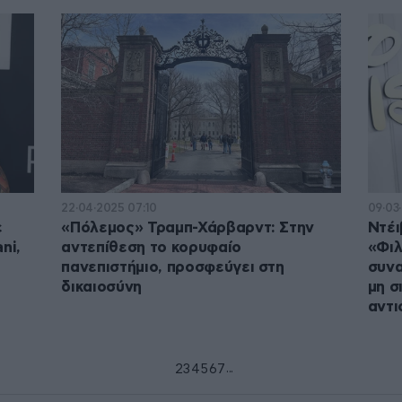
22·04·2025 07:10
09·03
ε
«Πόλεμος» Τραμπ-Χάρβαρντ: Στην
Ντέι
ni,
αντεπίθεση το κορυφαίο
«Φιλ
πανεπιστήμιο, προσφεύγει στη
συνα
δικαιοσύνη
μη σ
αντι
...
1
2
3
4
5
6
7