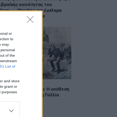
εβραϊκής κοινότητας του
ίνου – «Υποψίες για έγκλημα
υς», λέει η αστυνομία
sonal or
ection to
ou may
 personal
out of the
 downstream
B’s List of
er and store
·2026 00:03
to grant or
σήμερα 5 Ιανουαρίου: Η υπόθεση
ed purposes
ιφους που δίχασε τη Γαλλία