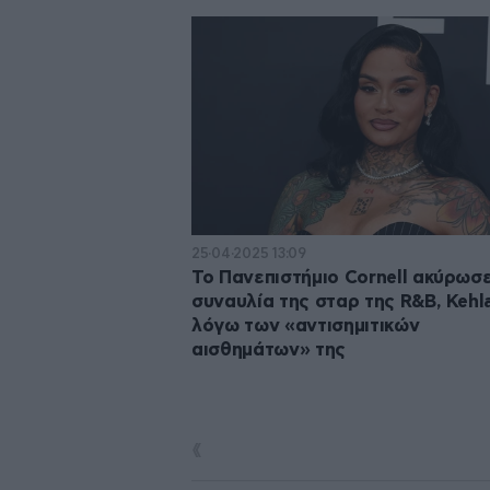
25·04·2025 13:09
Το Πανεπιστήμιο Cornell ακύρωσ
συναυλία της σταρ της R&B, Kehla
λόγω των «αντισημιτικών
αισθημάτων» της