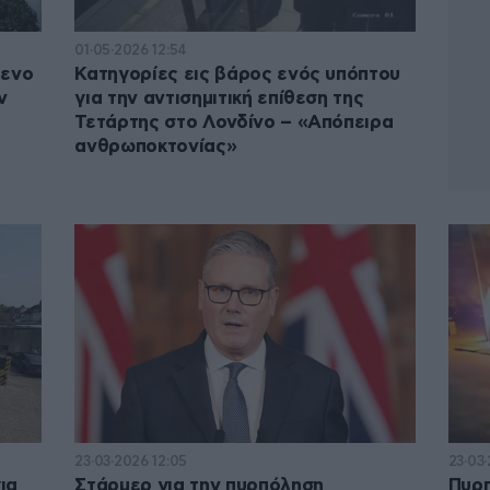
01·05·2026 12:54
μενο
Κατηγορίες εις βάρος ενός υπόπτου
ν
για την αντισημιτική επίθεση της
Τετάρτης στο Λονδίνο – «Aπόπειρα
ανθρωποκτονίας»
23·03·2026 12:05
23·03
ια
Στάρμερ για την πυρπόληση
Πυρ