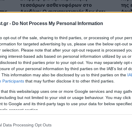
τεσσάρων ασθενοφόρων στο
της 
σης
Λονδίνο: Ο αντισημιτισμός δεν έχει
Λονδ
καμία θέση στην κοινωνία μας
μίσο
.gr -
Do Not Process My Personal Information
to opt-out of the sale, sharing to third parties, or processing of your per
formation for targeted advertising by us, please use the below opt-out s
r selection. Please note that after your opt-out request is processed y
eing interest-based ads based on personal information utilized by us or
disclosed to third parties prior to your opt-out. You may separately opt-
losure of your personal information by third parties on the IAB’s list of
. This information may also be disclosed by us to third parties on the
IA
Participants
that may further disclose it to other third parties.
 that this website/app uses one or more Google services and may gath
29·01·2026 09:20
05·01
including but not limited to your visit or usage behaviour. You may click 
ωγή
Άνδρας έπεσε με το αυτοκίνητό του
Σαν 
 to Google and its third-party tags to use your data for below specifi
ιακό
σε είσοδο συναγωγής στη Νέα Υόρκη
Ντρέ
ogle consent section.
– «Ο αντισημιτισμός δεν έχει θέση
στην πόλη μας»
l Data Processing Opt Outs