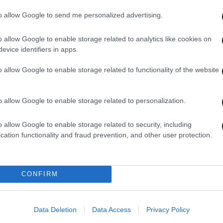
to allow Google to send me personalized advertising.
o allow Google to enable storage related to analytics like cookies on
21·12·2025 17:06
03·10·
evice identifiers in apps.
ς
Αυστραλία: Αποδοκίμασαν τον
Σε ε
Αυστραλό πρωθυπουργό στην
στη 
o allow Google to enable storage related to functionality of the website
εκδηλώση μνήμης για τα θύματα της
αιμα
επίθεσης στην παραλία Bondi
Μάν
o allow Google to enable storage related to personalization.
o allow Google to enable storage related to security, including
cation functionality and fraud prevention, and other user protection.
CONFIRM
Data Deletion
Data Access
Privacy Policy
05·08·2025 15:38
02·08