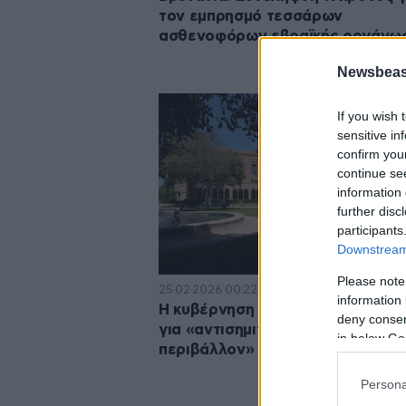
τον εμπρησμό τεσσάρων
ασθενοφόρων εβραϊκής οργάνω
Newsbeast
If you wish 
sensitive in
confirm you
continue se
information 
further disc
participants
Downstream 
Please note
25·02·2026 00:22
information 
Η κυβέρνηση Τραμπ κατέθεσε αγ
deny consent
για «αντισημιτικό, εχθρικό εργασ
in below Go
περιβάλλον» κατά του UCLA
Persona