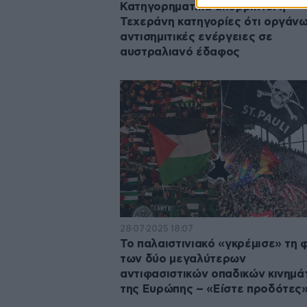
Κατηγορηματικά απορρίπτει η
Τεχεράνη κατηγορίες ότι οργάν
αντισημιτικές ενέργειες σε
αυστραλιανό έδαφος
28·07·2025 18:07
Το παλαιστινιακό «γκρέμισε» τη φ
των δύο μεγαλύτερων
αντιφασιστικών οπαδικών κινημ
της Ευρώπης – «Είστε προδότες