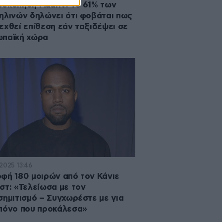
σκόπηση Maariv: Το 61% των
ηλινών δηλώνει ότι φοβάται πως
εχθεί επίθεση εάν ταξιδέψει σε
ωπαϊκή χώρα
·2025 13:46
φή 180 μοιρών από τον Κάνιε
στ: «Τελείωσα με τον
σημιτισμό – Συγχωρέστε με για
πόνο που προκάλεσα»