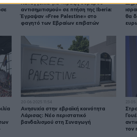
Καταγγελία για «πράξη σοβαρού
Δημο
ωσε
αντισημιτισμού» σε πτήση της Iberia:
ισρα
Έγραψαν «Free Palestine» στο
θα δ
φαγητό των Εβραίων επιβατών
ευρ
20·06·2025 11:54
23·05
ιλία
Ανησυχία στην εβραϊκή κοινότητα
Στρο
Λάρισας: Νέο περιστατικό
Γουέ
άτων
βανδαλισμού στη Συναγωγή
αντι
»
τον 