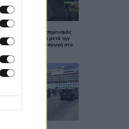
2025 11:50
πίπεδα ρεκόρ ο αντισημιτισμός
Βρετανία – Ανησυχία μετά την
τηρή επίθεση σε συναγωγή στο
τσεστερ
·2025 06:50