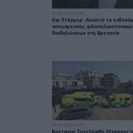
02·05·2026 09:50
Κιρ Στάρμερ: Ανοιχτό το ενδεχό
απαγόρευσης φιλοπαλαιστινιακώ
διαδηλώσεων στη Βρετανία
05·04·2026 00:50
Βρετανία: Συνελήφθη 19χρονος γ