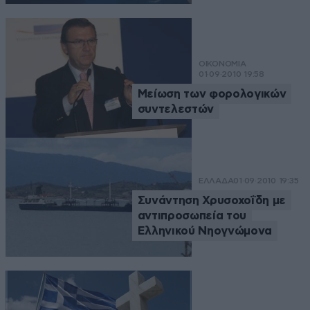
ΟΙΚΟΝΟΜΙΑ
01·09·2010 19:58
Μείωση των φορολογικών
συντελεστών
ΕΛΛΑΔΑ
01·09·2010 19:35
Συνάντηση Χρυσοχοΐδη με
αντιπροσωπεία του
Ελληνικού Νηογνώμονα