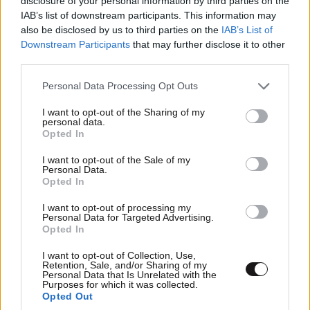
disclosure of your personal information by third parties on the
IAB’s list of downstream participants. This information may
also be disclosed by us to third parties on the
IAB’s List of
Downstream Participants
that may further disclose it to other
third parties.
Please note that this website/app uses one or more Google
Personal Data Processing Opt Outs
services and may gather and store information including but
not limited to your visit or usage behaviour. You may click to
I want to opt-out of the Sharing of my
personal data.
grant or deny consent to Google and its third-party tags to
Opted In
use your data for below specified purposes in below Google
consent section.
I want to opt-out of the Sale of my
Personal Data.
Opted In
I want to opt-out of processing my
ΕΛΛΑΔΑ
01·09·2010 18:05
Personal Data for Targeted Advertising.
Opted In
Α. Παπαργυρόπουλος: «Δεν
θα περάσει το μέτρο κατά
I want to opt-out of Collection, Use,
Retention, Sale, and/or Sharing of my
του καπνίσματος»
Personal Data that Is Unrelated with the
Purposes for which it was collected.
Opted Out