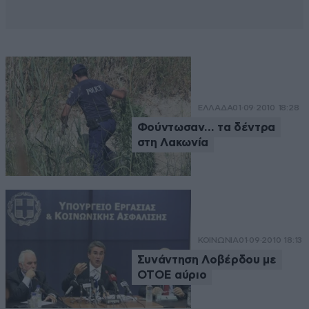
ΕΛΛΑΔΑ
01·09·2010 18:28
Φούντωσαν… τα δέντρα
στη Λακωνία
ΚΟΙΝΩΝΙΑ
01·09·2010 18:13
Συνάντηση Λοβέρδου με
ΟΤΟΕ αύριο