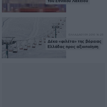
του Εθνικού Λαχείου
ΕΛΛΑΔΑ
01·09·2010 16:25
Δέκα «φιλέτα» της βόρειας
Ελλάδας προς αξιοποίηση