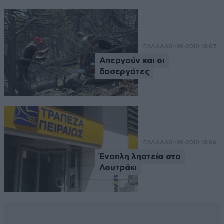
ΕΛΛΑΔΑ
01·09·2010 18:07
Απεργούν και οι
δασεργάτες
ΕΛΛΑΔΑ
01·09·2010 18:06
Ένοπλη ληστεία στο
Λουτράκι