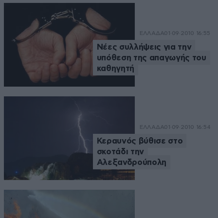
ΕΛΛΑΔΑ
01·09·2010 16:55
Νέες συλλήψεις για την
υπόθεση της απαγωγής του
καθηγητή
ΕΛΛΑΔΑ
01·09·2010 16:54
Κεραυνός βύθισε στο
σκοτάδι την
Αλεξανδρούπολη