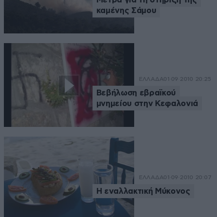
καμένης Σάμου
ΕΛΛΑΔΑ
01·09·2010 20:25
Βεβήλωση εβραϊκού
μνημείου στην Κεφαλονιά
ΕΛΛΑΔΑ
01·09·2010 20:07
Η εναλλακτική Μύκονος