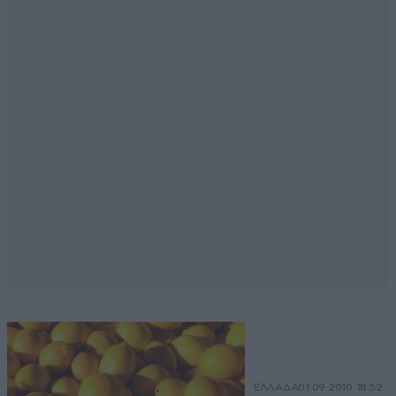
ΕΛΛΑΔΑ
01·09·2010 18:52