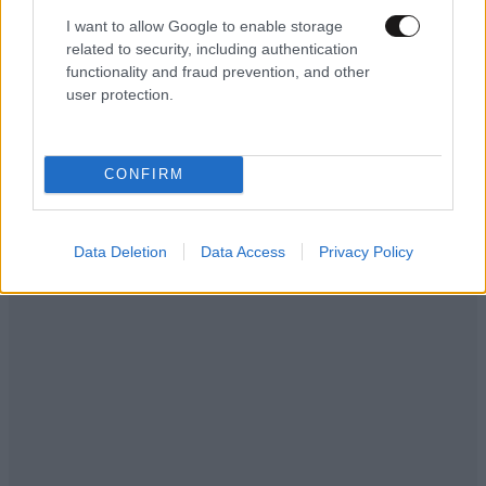
ΕΛΛΑΔΑ
01·09·2010 17:56
I want to allow Google to enable storage
Εγγραφές για τα
related to security, including authentication
«πρωτάκια»
functionality and fraud prevention, and other
user protection.
CONFIRM
Data Deletion
Data Access
Privacy Policy