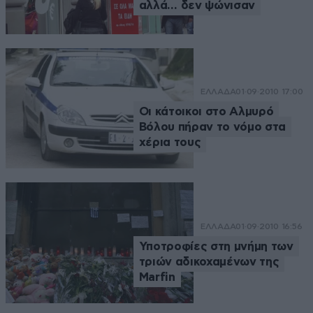
αλλά… δεν ψώνισαν
ΕΛΛΑΔΑ
01·09·2010 17:00
Οι κάτοικοι στο Αλμυρό
Βόλου πήραν το νόμο στα
χέρια τους
ΕΛΛΑΔΑ
01·09·2010 16:56
Υποτροφίες στη μνήμη των
τριών αδικοχαμένων της
Marfin