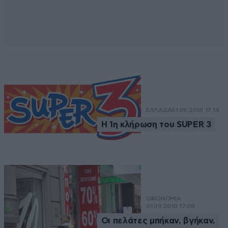
ΕΛΛΑΔΑ
01·09·2010 17:14
Η 1η κλήρωση του SUPER 3
ΟΙΚΟΝΟΜΙΑ
01·09·2010 17:08
Οι πελάτες μπήκαν, βγήκαν,