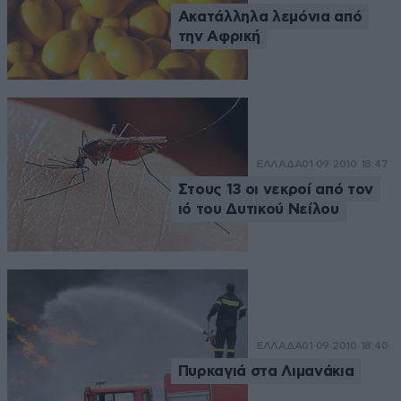
Ακατάλληλα λεμόνια από
την Αφρική
ΕΛΛΑΔΑ
01·09·2010 18:47
Στους 13 οι νεκροί από τον
ιό του Δυτικού Νείλου
ΕΛΛΑΔΑ
01·09·2010 18:40
Πυρκαγιά στα Λιμανάκια