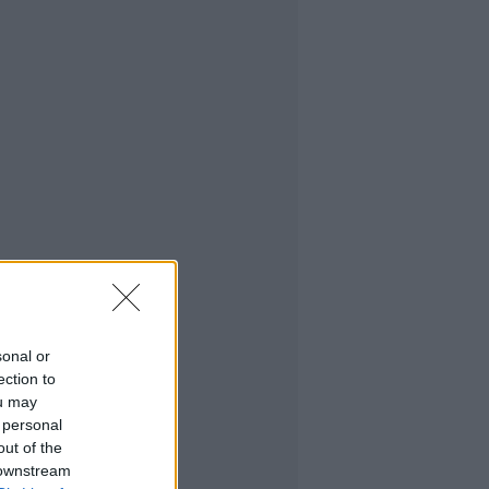
sonal or
ection to
ou may
 personal
out of the
 downstream