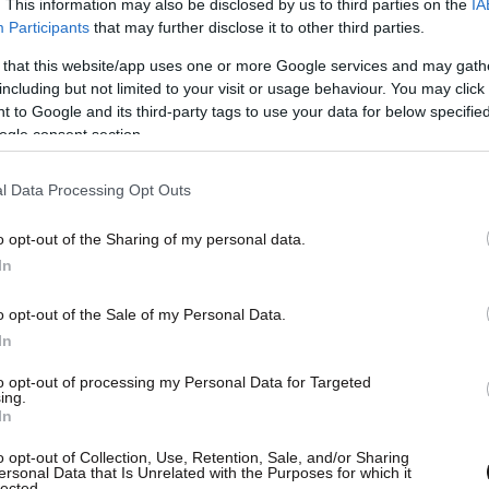
. This information may also be disclosed by us to third parties on the
IA
Participants
that may further disclose it to other third parties.
Χριστούγεννα και
 that this website/app uses one or more Google services and may gath
Πρωτοχρονιά στο
including but not limited to your visit or usage behaviour. You may click 
Casino Porto Carras
 to Google and its third-party tags to use your data for below specifi
ogle consent section.
ΔΙΑΣΚΕΔΑΣΗ
24·12·2015 11:25
l Data Processing Opt Outs
Νέο παράθυρο
o opt-out of the Sharing of my personal data.
In
o opt-out of the Sale of my Personal Data.
In
1
to opt-out of processing my Personal Data for Targeted
Αυτά είναι τα
ing.
In
χριστουγεννιάτικα
o opt-out of Collection, Use, Retention, Sale, and/or Sharing
πάρτι που δεν πρέπει να
ersonal Data that Is Unrelated with the Purposes for which it
lected.