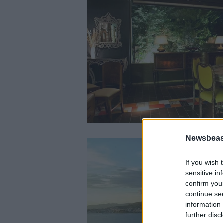
Newsbeast
If you wish 
sensitive in
confirm you
continue se
information 
further disc