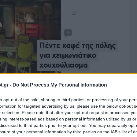
4
Πέντε καφέ της πόλης
για χειμωνιάτικο
χουχούλιασμα
.gr -
Do Not Process My Personal Information
ΔΙΑΣΚΕΔΑΣΗ
24·12·2015 12:12
Νέο παράθυρο
to opt-out of the sale, sharing to third parties, or processing of your per
formation for targeted advertising by us, please use the below opt-out s
r selection. Please note that after your opt-out request is processed y
eing interest-based ads based on personal information utilized by us or
disclosed to third parties prior to your opt-out. You may separately opt-
losure of your personal information by third parties on the IAB’s list of