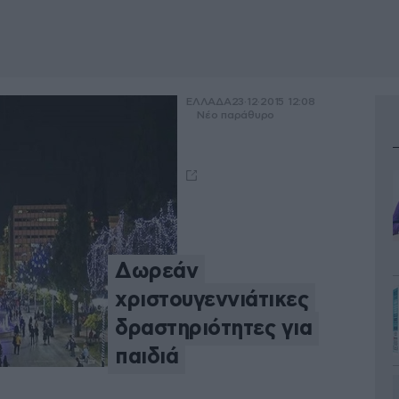
ΕΛΛΑΔΑ
23·12·2015 12:08
Νέο παράθυρο
Δωρεάν
χριστουγεννιάτικες
δραστηριότητες για
παιδιά