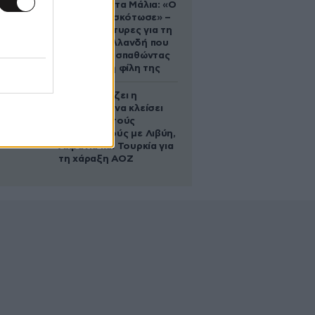
Τραγωδία στα Μάλια: «Ο
πανικός τη σκότωσε» –
Τι λένε μάρτυρες για τη
42χρονη Ολλανδή που
πνίγηκε προσπαθώντας
να σώσει τη φίλη της
Πώς σχεδιάζει η
κυβέρνηση να κλείσει
τους ανοιχτούς
λογαριασμούς με Λιβύη,
Αλβανία και Τουρκία για
τη χάραξη ΑΟΖ