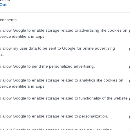
χάσετε
Out
consents
ΔΙΑΣΚΕΔΑΣΗ
23·12·2015 16:30
o allow Google to enable storage related to advertising like cookies on
Νέο παράθυρο
evice identifiers in apps.
o allow my user data to be sent to Google for online advertising
s.
to allow Google to send me personalized advertising.
o allow Google to enable storage related to analytics like cookies on
Κυνήγι θησαυρού για
evice identifiers in apps.
παιδιά στο
o allow Google to enable storage related to functionality of the website
Αρχαιολογικό Μουσείο
o allow Google to enable storage related to personalization.
ΔΙΑΣΚΕΔΑΣΗ
23·12·2015 14:18
Νέο παράθυρο
o allow Google to enable storage related to security, including