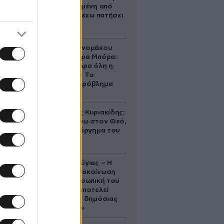
πιο ευτυχισμένη από
ποτέ – Ναι, έχω πατήσει
φρένο»
Αθηνά Οικονομάκου
από τα Μπόρα Μπόρα:
«Έσκασε τώρα όλη η
κούραση» – Το
απρόοπτο πρόβλημα
υγείας
Βλαδίμηρος Κυριακίδης:
«Δεν πιστεύω στον Θεό,
είναι δημιούργημα του
ανθρώπου»
Χρίστος Κούγιας – Η
αυστηρή ανακοίνωση
για την προσωπική του
ζωή: «Δεν αποτελεί
αντικείμενο δημόσιας
συζήτησης»