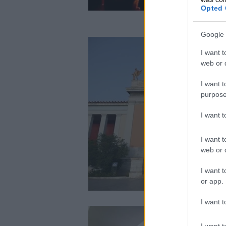
Opted 
Google 
I want t
web or d
I want t
purpose
I want 
I want t
web or d
I want t
or app.
I want t
I want t