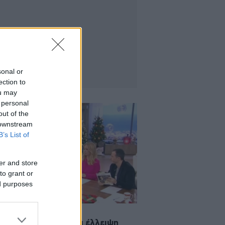
sonal or
ection to
ou may
 personal
out of the
 downstream
B’s List of
er and store
to grant or
ed purposes
2018 14:30
μάει αμορφωτίλα κι έλλειψη