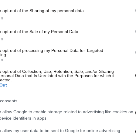
τηλεφώνημα του κουμπάρου της που
κου
o opt-out of the Sharing of my personal data.
«άναψε» φωτιές
In
o opt-out of the Sale of my Personal Data.
In
to opt-out of processing my Personal Data for Targeted
ing.
In
o opt-out of Collection, Use, Retention, Sale, and/or Sharing
ersonal Data that Is Unrelated with the Purposes for which it
lected.
Out
28·11·2016 12:55
07·10·
Γιατί «κόπηκε» στον αέρα το Πρωινό
Τι τ
consents
του ΑΝΤ1
Λιάγ
o allow Google to enable storage related to advertising like cookies on
evice identifiers in apps.
o allow my user data to be sent to Google for online advertising