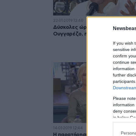
22·01·2019 12:40
Δύσκολες ώρες για τον Δημήτρη
Newsbeast
Ουγγαρέζο, πέθανε ο πατέρας τ
If you wish 
sensitive in
confirm you
continue se
information 
further disc
participants
Downstream 
Please note
information 
deny consent
in below Go
14·01·2019 12:44
Persona
Η παρατήρηση της Λίτσας Πατέρ