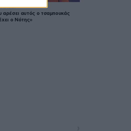
2013 18:23
 αρέσει αυτός ο τσαμπουκάς
έχει ο Νότης»