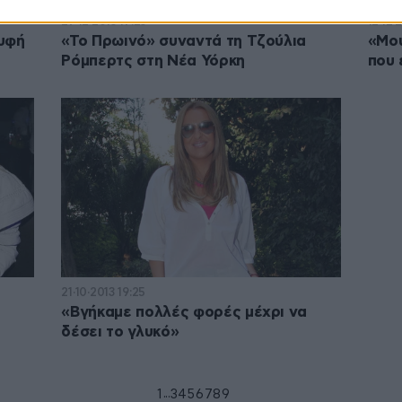
27·12·2013 17:23
12·12·
ρυφή
«Το Πρωινό» συναντά τη Τζούλια
«Μου
Ρόμπερτς στη Νέα Υόρκη
που 
21·10·2013 19:25
«Βγήκαμε πολλές φορές μέχρι να
δέσει το γλυκό»
...
1
3
4
5
6
7
8
9
10