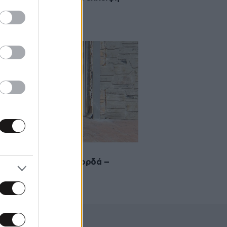
λτούρας»
2015 10:06
ηλεθέαση έκαναν Σκορδά –
κας