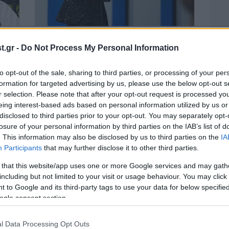
15·01·2019 11:09
«Ούτε πλαστικές έχουμε κάνει όλες,
.gr -
Do Not Process My Personal Information
ου
ούτε έχουμε φάει χαστουκάκι»
to opt-out of the sale, sharing to third parties, or processing of your per
formation for targeted advertising by us, please use the below opt-out s
r selection. Please note that after your opt-out request is processed y
eing interest-based ads based on personal information utilized by us or
disclosed to third parties prior to your opt-out. You may separately opt-
losure of your personal information by third parties on the IAB’s list of
. This information may also be disclosed by us to third parties on the
IA
Participants
that may further disclose it to other third parties.
 that this website/app uses one or more Google services and may gath
including but not limited to your visit or usage behaviour. You may click 
 to Google and its third-party tags to use your data for below specifi
ogle consent section.
04·01·2019 23:03
26·11·
l Data Processing Opt Outs
α στη
Η απάντηση της Λίτσας Πατέρα για το
«Βρω