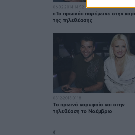
06·02·2014 14:52
«Το πρωινό» παρέμεινε στην κο
της τηλεθέασης
03·12·2013 01:18
Το πρωινό κορυφαίο και στην
τηλεθέαση το Νοέμβριο