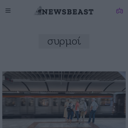
συρμοί