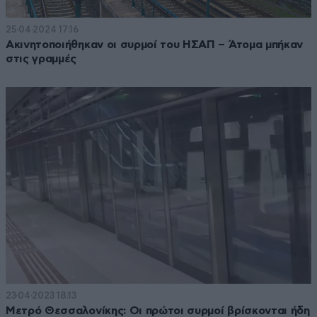
25·04·2024 17:16
Ακινητοποιήθηκαν οι συρμοί του ΗΣΑΠ – Άτομα μπήκαν
στις γραμμές
23·04·2023 18:13
Μετρό Θεσσαλονίκης: Οι πρώτοι συρμοί βρίσκονται ήδη