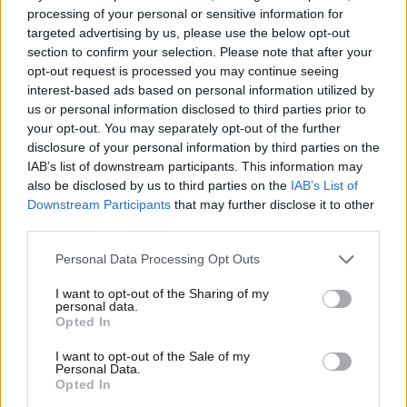
processing of your personal or sensitive information for
targeted advertising by us, please use the below opt-out
section to confirm your selection. Please note that after your
opt-out request is processed you may continue seeing
interest-based ads based on personal information utilized by
us or personal information disclosed to third parties prior to
your opt-out. You may separately opt-out of the further
disclosure of your personal information by third parties on the
IAB’s list of downstream participants. This information may
also be disclosed by us to third parties on the
IAB’s List of
Downstream Participants
that may further disclose it to other
third parties.
07·03·2023 17:49
Please note that this website/app uses one or more Google
Personal Data Processing Opt Outs
Απεργία Τετάρτη 8 Μαρτίου: Νέα ενημέρωση για το
services and may gather and store information including but
Μετρό – Τι ώρες θα κινηθούν οι συρμοί
not limited to your visit or usage behaviour. You may click to
I want to opt-out of the Sharing of my
personal data.
grant or deny consent to Google and its third-party tags to
Opted In
use your data for below specified purposes in below Google
consent section.
I want to opt-out of the Sale of my
Personal Data.
Opted In