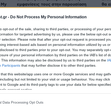
 My
εμφανίσεις τους στην παρουσίαση
θα ε
της συλλογής Στέλιος Κουδουνάρης
από 
Χ Attrattivo
.gr -
Do Not Process My Personal Information
to opt-out of the sale, sharing to third parties, or processing of your per
formation for targeted advertising by us, please use the below opt-out s
r selection. Please note that after your opt-out request is processed y
eing interest-based ads based on personal information utilized by us or
disclosed to third parties prior to your opt-out. You may separately opt-
losure of your personal information by third parties on the IAB’s list of
. This information may also be disclosed by us to third parties on the
IA
Participants
that may further disclose it to other third parties.
 that this website/app uses one or more Google services and may gath
including but not limited to your visit or usage behaviour. You may click 
05·01·2025 01:08
30·10·
 to Google and its third-party tags to use your data for below specifi
φτίλα
My Style Rocks: Ο Στέλιος
Ο Στ
ogle consent section.
ά
Κουδουνάρης ανακοίνωσε την
την 
σω
οριστική του αποχώρηση από το
Styl
ριάλιτι μόδας
απο
l Data Processing Opt Outs