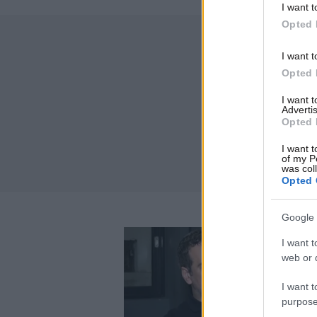
I want t
Opted 
I want t
Opted 
I want 
Advertis
Opted 
I want t
of my P
was col
Opted 
Google 
I want t
web or d
I want t
purpose