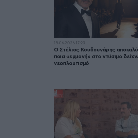
18·06·2026 17:23
Ο Στέλιος Κουδουνάρης αποκαλύ
ποια «εμμονή» στο ντύσιμο δείχν
νεοπλουτισμό