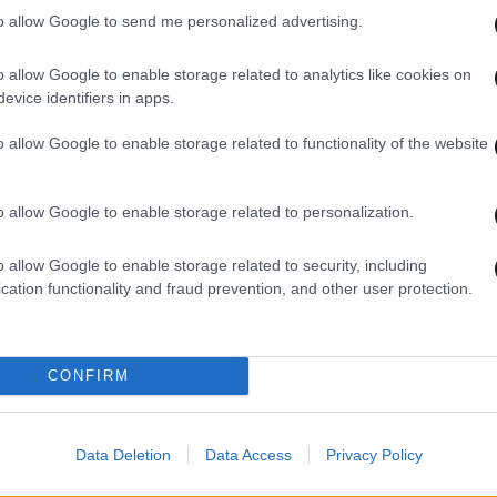
to allow Google to send me personalized advertising.
o allow Google to enable storage related to analytics like cookies on
evice identifiers in apps.
15·01·2024 09:32
22·12·
Η Ηλιάνα Παπαγεωργίου εντυπωσίασε
My S
o allow Google to enable storage related to functionality of the website
ακολουθώντας το no pants trend κι ο
αιχμ
Στέλιος Κουδουνάρης φοβήθηκε μην
«Δεν
κρυώσει
o allow Google to enable storage related to personalization.
o allow Google to enable storage related to security, including
cation functionality and fraud prevention, and other user protection.
CONFIRM
Data Deletion
Data Access
Privacy Policy
06·12·2023 21:33
27·11·2