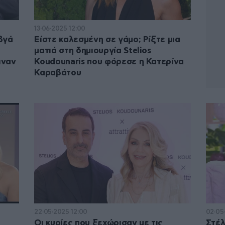
13·06·2025 12:00
βγά
Είστε καλεσμένη σε γάμο; Ρίξτε μια
ματιά στη δημιουργία Stelios
ιναν
Koudounaris που φόρεσε η Κατερίνα
Καραβάτου
22·05·2025 12:00
02·05
α
Oι κυρίες που ξεχώρισαν με τις
Στέλ