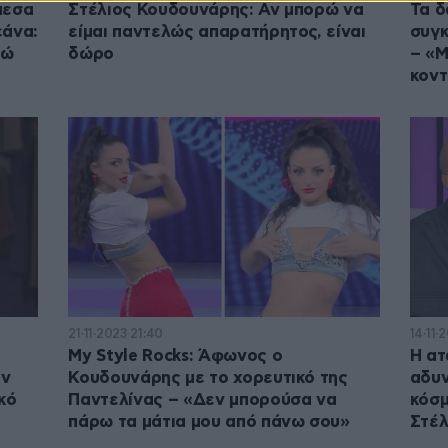
μεσα
Στέλιος Κουδουνάρης: Αν μπορώ να
Τα δ
εάνα:
είμαι παντελώς απαρατήρητος, είναι
συγκ
γώ
δώρο
– «Μ
κοντ
21·11·2023 21:40
14·11·
My Style Rocks: Άφωνος ο
Η ατ
εν
Κουδουνάρης με το χορευτικό της
αδυν
κό
Παντελίνας – «Δεν μπορούσα να
κόσμ
πάρω τα μάτια μου από πάνω σου»
Στέλ