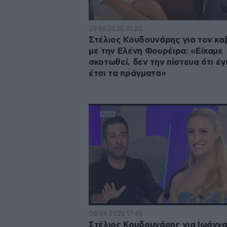
29·06·2025 01:20
Στέλιος Κουδουνάρης για τον κα
με την Ελένη Φουρέιρα: «Είχαμε
σκοτωθεί, δεν την πίστευα ότι έγ
έτσι τα πράγματα»
08·06·2025 17:45
Στέλιος Κουδουνάρης για Ιωάνν