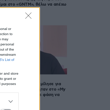
ίμαι στο «GNTM», θέλω να απέχω
την τηλεόραση
sonal or
ection to
ou may
 personal
out of the
 downstream
B’s List of
er and store
to grant or
2024 12:41
ed purposes
έλιος Κουδουνάρης μίλησε για
Ιωάννα Τούνη όταν ήταν στο «My
e Rocks»: Ήμασταν σε φάση να
χωρήσει