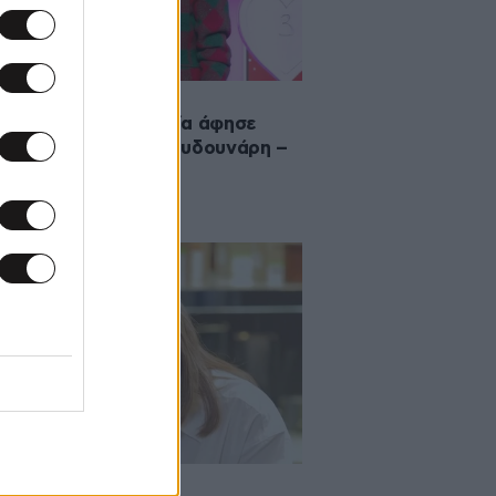
2023 17:50
tyle Rocks: Η Γεωργία άφησε
ές για τον Στέλιο Κουδουνάρη –
 ντρέπεστε λίγο;»
023 11:11