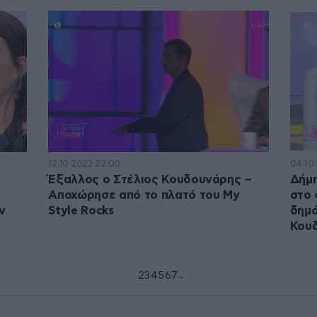
12·10·2023 22:00
04·10
Έξαλλος ο Στέλιος Κουδουνάρης –
Δήμη
Αποχώρησε από το πλατό του My
στο 
ν
Style Rocks
δημό
Κου
...
1
2
3
4
5
6
7