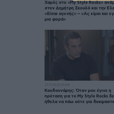
Χαμός στο «My Style Rocks» ανά
στον Δημήτρη Σκουλό και την Ελ
«Είσαι αγενής» – «Ας είμαι και ε
μια φορά»
27·11·2023 01:08
Κουδουνάρης: Όταν μου έγινε η
πρόταση για το My Style Rocks δ
ήθελα να πάω ούτε για δοκιμαστι