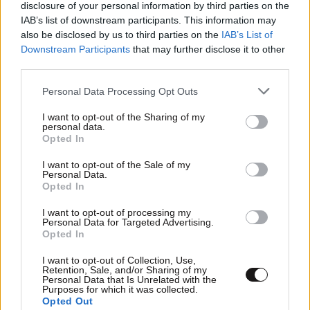
disclosure of your personal information by third parties on the
IAB’s list of downstream participants. This information may
also be disclosed by us to third parties on the
IAB’s List of
Downstream Participants
that may further disclose it to other
third parties.
16·01·2015 11:52
Please note that this website/app uses one or more Google
Personal Data Processing Opt Outs
Επισκέψιμοι χώροι ναυάγια σε Σποράδες και Παγασητικό
services and may gather and store information including but
not limited to your visit or usage behaviour. You may click to
I want to opt-out of the Sharing of my
personal data.
grant or deny consent to Google and its third-party tags to
Opted In
use your data for below specified purposes in below Google
consent section.
I want to opt-out of the Sale of my
Personal Data.
Opted In
I want to opt-out of processing my
Personal Data for Targeted Advertising.
Opted In
I want to opt-out of Collection, Use,
Retention, Sale, and/or Sharing of my
Personal Data that Is Unrelated with the
Purposes for which it was collected.
Opted Out