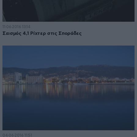
11·06·2016 13:14
Σεισμός 4,1 Ρίχτερ στις Σποράδες
04·06·2016 11:51