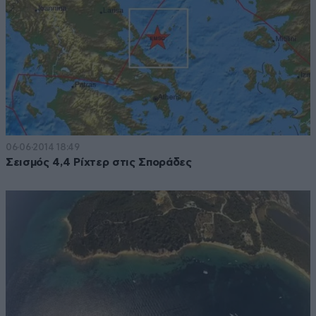
06·06·2014 18:49
Σεισμός 4,4 Ρίχτερ στις Σποράδες