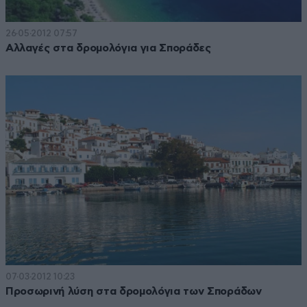
26·05·2012 07:57
Αλλαγές στα δρομολόγια για Σποράδες
07·03·2012 10:23
Προσωρινή λύση στα δρομολόγια των Σποράδων