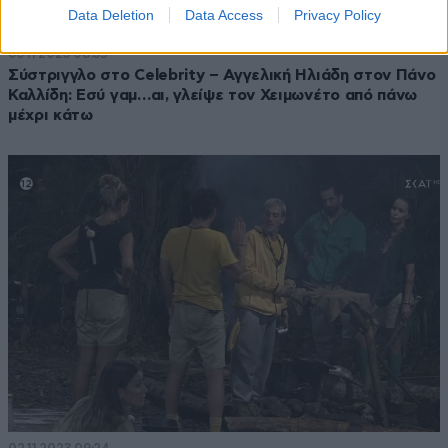
Data Deletion
Data Access
Privacy Policy
03·11·2023 08:35
Σύστριγγλο στο Celebrity – Αγγελική Ηλιάδη στον Πάνο
Καλλίδη: Εσύ γαμ…αι, γλείψε τον Χειμωνέτο από πάνω
μέχρι κάτω