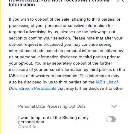
Information
If you wish to opt-out of the sale, sharing to third parties, or
processing of your personal or sensitive information for
targeted advertising by us, please use the below opt-out
section to confirm your selection. Please note that after your
opt-out request is processed you may continue seeing
interest-based ads based on personal information utilized by
us or personal information disclosed to third parties prior to
your opt-out. You may separately opt-out of the further
05·03·2024 12:12
disclosure of your personal information by third parties on the
Πάνος Καλλίδης: Το σεξ είναι ένδειξη αγάπης, είναι
IAB’s list of downstream participants. This information may
απαραίτητο μετά το φαγητό
also be disclosed by us to third parties on the
IAB’s List of
Downstream Participants
that may further disclose it to other
third parties.
Please note that this website/app uses one or more Google
Personal Data Processing Opt Outs
services and may gather and store information including but
not limited to your visit or usage behaviour. You may click to
I want to opt-out of the Sharing of my
personal data.
grant or deny consent to Google and its third-party tags to
Opted In
use your data for below specified purposes in below Google