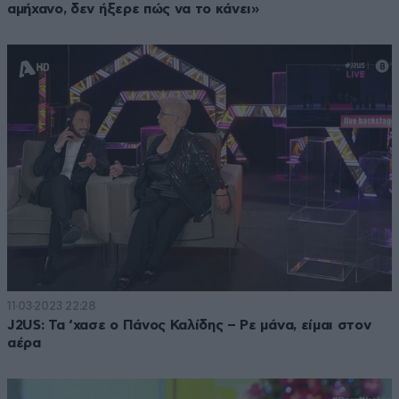
αμήχανο, δεν ήξερε πώς να το κάνει»
11·03·2023 22:28
J2US: Τα ‘χασε ο Πάνος Καλίδης – Ρε μάνα, είμαι στον
αέρα