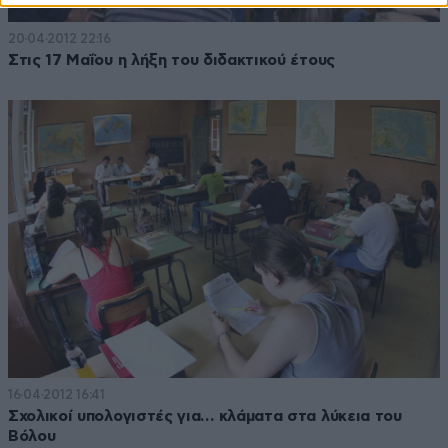
20·04·2012 22:16
Στις 17 Μαΐου η λήξη του διδακτικού έτους
16·04·2012 16:41
Σχολικοί υπολογιστές για… κλάματα στα λύκεια του
Βόλου