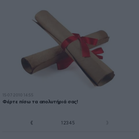
15·07·2010 14:55
Φέρτε πίσω τα απολυτήριά σας!
1
2
3
4
5
6