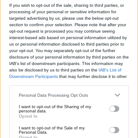
If you wish to opt-out of the sale, sharing to third parties, or
processing of your personal or sensitive information for
targeted advertising by us, please use the below opt-out
section to confirm your selection. Please note that after your
opt-out request is processed you may continue seeing
interest-based ads based on personal information utilized by
us or personal information disclosed to third parties prior to
your opt-out. You may separately opt-out of the further
disclosure of your personal information by third parties on the
IAB’s list of downstream participants. This information may
also be disclosed by us to third parties on the
IAB’s List of
Downstream Participants
that may further disclose it to other
third parties.
10·10·2012 22:24
Ενισχυτική διδασκαλία στο δήμο Νεάπολης
Please note that this website/app uses one or more Google
Personal Data Processing Opt Outs
services and may gather and store information including but
not limited to your visit or usage behaviour. You may click to
I want to opt-out of the Sharing of my
personal data.
grant or deny consent to Google and its third-party tags to
Opted In
use your data for below specified purposes in below Google
consent section.
I want to opt-out of the Sale of my
Personal Data.
Opted In