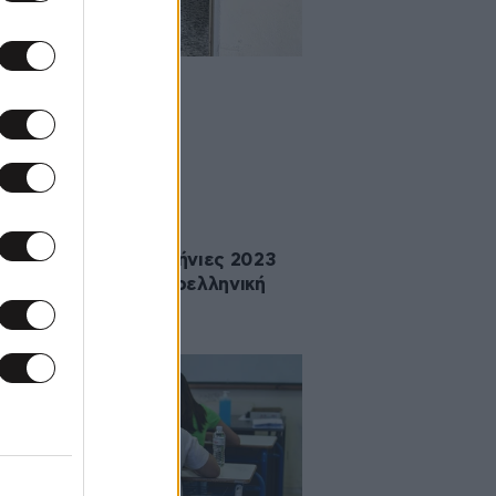
ated
02·06·2023 08:15
ιέρα για τις πανελλήνιες 2023
Γενικά Λύκεια με Νεοελληνική
σα και Λογοτεχνία