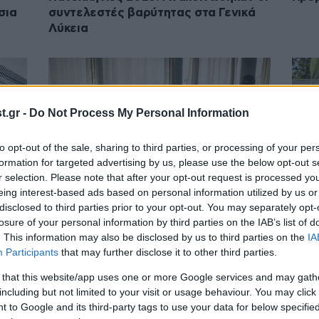
σια
συντελεστές βαρύτητας στα Γενικά
Λύκεια
.gr -
Do Not Process My Personal Information
to opt-out of the sale, sharing to third parties, or processing of your per
formation for targeted advertising by us, please use the below opt-out s
r selection. Please note that after your opt-out request is processed y
eing interest-based ads based on personal information utilized by us or
disclosed to third parties prior to your opt-out. You may separately opt-
14·03·2025 16:14
14·10·
losure of your personal information by third parties on the IAB’s list of
για
15 Δημόσια Λύκεια θα έχουν Διεθνές
Ενός
. This information may also be disclosed by us to third parties on the
IA
τε
Απολυτήριο (IB) από το 2026 – Δείτε
λύκε
Participants
that may further disclose it to other third parties.
το ΦΕΚ
δύο 
καθ
 that this website/app uses one or more Google services and may gath
including but not limited to your visit or usage behaviour. You may click 
 to Google and its third-party tags to use your data for below specifi