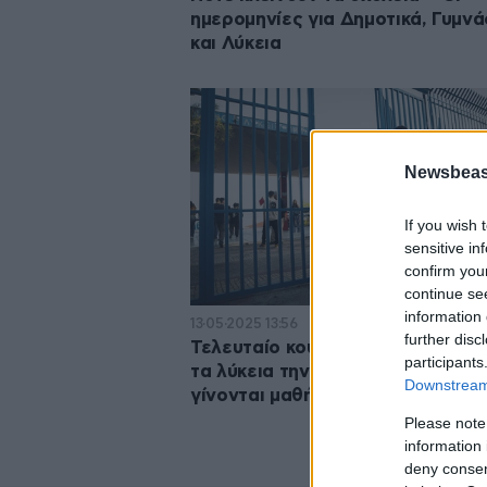
ημερομηνίες για Δημοτικά, Γυμνά
και Λύκεια
Newsbeast
If you wish 
sensitive in
confirm you
continue se
information 
13·05·2025 13:56
further disc
Τελευταίο κουδούνι της χρονιάς 
participants
τα λύκεια την Πέμπτη – Μέχρι πό
Downstream 
γίνονται μαθήματα στα γυμνάσια
Please note
information 
deny consent