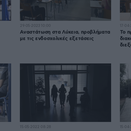
29·05·2023 10:00
17·04·
ς
Αναστάτωση στα Λύκεια, προβλήματα
Το π
με τις ενδοσχολικές εξετάσεις
διακ
διεξ
15·05·2022 08:28
15·04