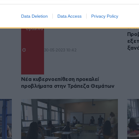
Data Deletion
Data Access
Privacy Policy
30·05
Updated
Προβ
εξετ
ξανά
30·05·2023 10:42
Νέα κυβερνοεπίθεση προκαλεί
προβλήματα στην Τράπεζα Θεμάτων