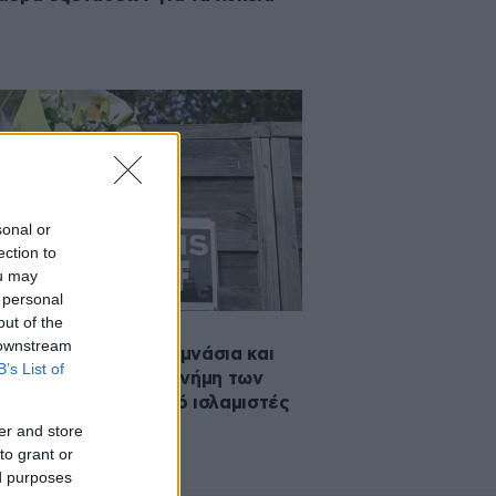
sonal or
ection to
ou may
 personal
out of the
2024 12:50
 downstream
 λεπτού σιγή στα γυμνάσια και
B’s List of
ια της Γαλλίας στη μνήμη των
δολοφονημένων από ισλαμιστές
ηγητών
er and store
to grant or
ed purposes