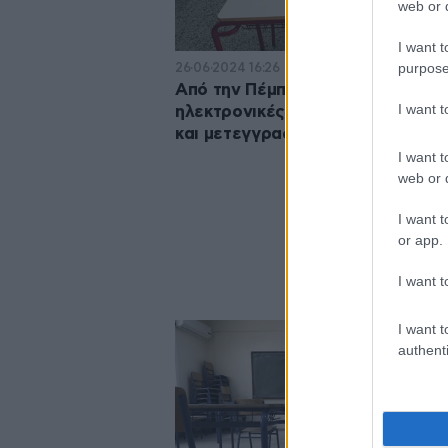
web or d
I want t
purpose
26·06·2024 16:26
Από την Πέμπτη 27 Ιουνίου οι
I want 
ηλεκτρονικές αιτήσεις για εγγρ
και μετεγγραφές μαθητών στα λύ
I want t
web or d
I want t
or app.
I want t
I want t
authenti