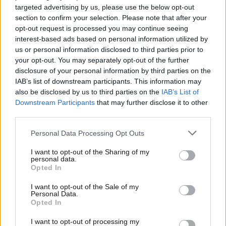
targeted advertising by us, please use the below opt-out
section to confirm your selection. Please note that after your
opt-out request is processed you may continue seeing
interest-based ads based on personal information utilized by
us or personal information disclosed to third parties prior to
your opt-out. You may separately opt-out of the further
disclosure of your personal information by third parties on the
13·11·2019 10:52
IAB’s list of downstream participants. This information may
Πρώτο ραντεβού: Εστιατόριο βγάζει από την άβολη
also be disclosed by us to third parties on the
IAB’s List of
θέση τα ζευγάρια όταν είναι να πληρώσουν
Downstream Participants
that may further disclose it to other
third parties.
Please note that this website/app uses one or more Google
Personal Data Processing Opt Outs
services and may gather and store information including but
not limited to your visit or usage behaviour. You may click to
I want to opt-out of the Sharing of my
personal data.
grant or deny consent to Google and its third-party tags to
Opted In
use your data for below specified purposes in below Google
consent section.
I want to opt-out of the Sale of my
Personal Data.
Opted In
I want to opt-out of processing my