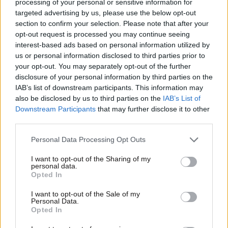
processing of your personal or sensitive information for
targeted advertising by us, please use the below opt-out
section to confirm your selection. Please note that after your
opt-out request is processed you may continue seeing
interest-based ads based on personal information utilized by
us or personal information disclosed to third parties prior to
your opt-out. You may separately opt-out of the further
disclosure of your personal information by third parties on the
IAB’s list of downstream participants. This information may
also be disclosed by us to third parties on the
IAB’s List of
Downstream Participants
that may further disclose it to other
31·03·2020 14:32
third parties.
Γυναίκα από τη δομή στη Ριτσώνα γέννησε σε
Please note that this website/app uses one or more Google
νοσοκομείο της Αθήνας και βρέθηκε στη συνέχεια
Personal Data Processing Opt Outs
services and may gather and store information including but
θετική στον κορονοϊό
not limited to your visit or usage behaviour. You may click to
I want to opt-out of the Sharing of my
personal data.
grant or deny consent to Google and its third-party tags to
Opted In
use your data for below specified purposes in below Google
consent section.
I want to opt-out of the Sale of my
Personal Data.
Opted In