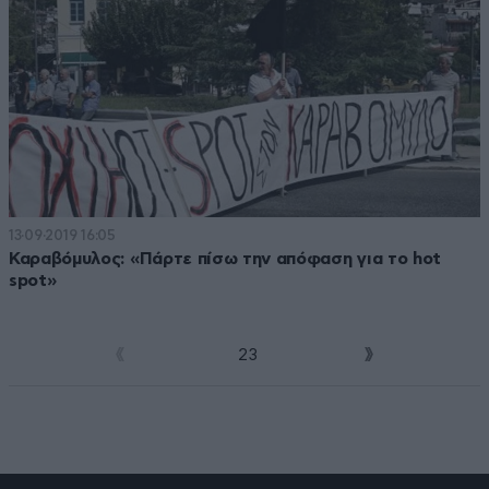
13·09·2019 16:05
Καραβόμυλος: «Πάρτε πίσω την απόφαση για το hot
spot»
1
2
3