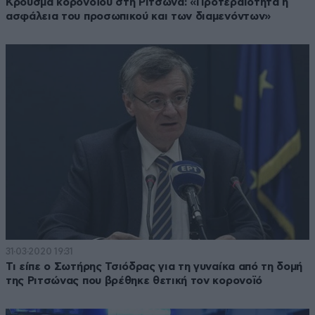
Κρούσμα κορονοϊού στη Ριτσώνα: «Προτεραιότητα η
ασφάλεια του προσωπικού και των διαμενόντων»
31·03·2020 19:31
Τι είπε ο Σωτήρης Τσιόδρας για τη γυναίκα από τη δομή
της Ριτσώνας που βρέθηκε θετική τον κορονοϊό