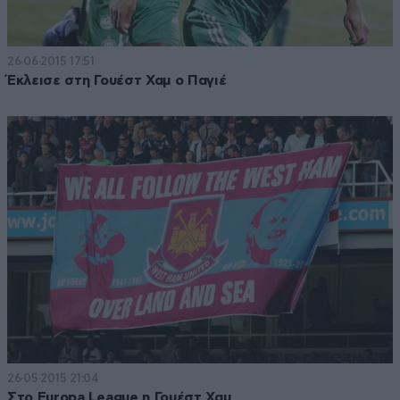
26·06·2015 17:51
Έκλεισε στη Γουέστ Χαμ ο Παγιέ
26·05·2015 21:04
Στο Europa League η Γουέστ Χαμ