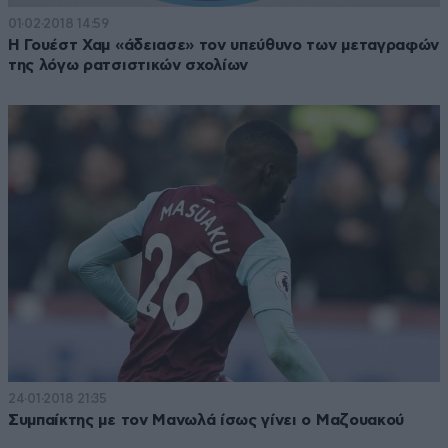
01·02·2018 14:59
Η Γουέστ Χαμ «άδειασε» τον υπεύθυνο των μεταγραφών
της λόγω ρατσιστικών σχολίων
24·01·2018 21:35
Συμπαίκτης με τον Μανωλά ίσως γίνει ο Μαζουακού