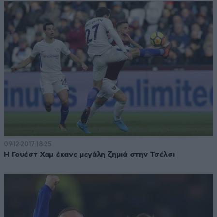
09·12·2017 18:25
Η Γουέστ Χαμ έκανε μεγάλη ζημιά στην Τσέλσι