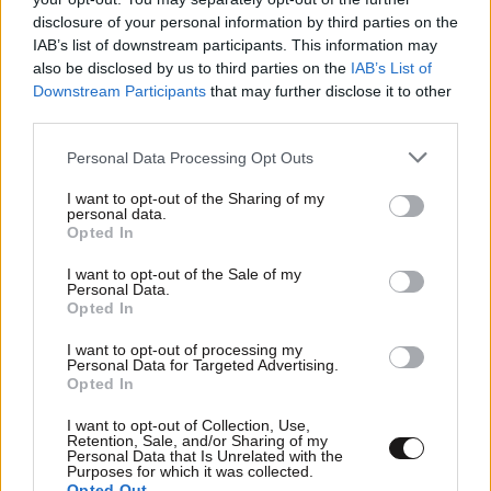
disclosure of your personal information by third parties on the
IAB’s list of downstream participants. This information may
also be disclosed by us to third parties on the
IAB’s List of
Downstream Participants
that may further disclose it to other
third parties.
26·04·2017 13:36
Συλλήψεις για φορολογική απάτη στο αγγλικό
Please note that this website/app uses one or more Google
Personal Data Processing Opt Outs
ποδόσφαιρο
services and may gather and store information including but
not limited to your visit or usage behaviour. You may click to
I want to opt-out of the Sharing of my
personal data.
grant or deny consent to Google and its third-party tags to
Opted In
use your data for below specified purposes in below Google
consent section.
I want to opt-out of the Sale of my
Personal Data.
Opted In
I want to opt-out of processing my
Personal Data for Targeted Advertising.
Opted In
I want to opt-out of Collection, Use,
Retention, Sale, and/or Sharing of my
Personal Data that Is Unrelated with the
Purposes for which it was collected.
Opted Out