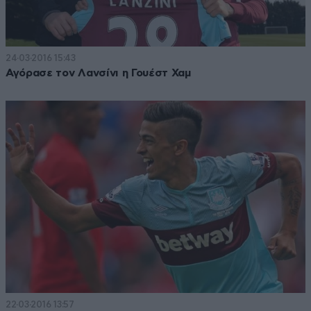
24·03·2016 15:43
Αγόρασε τον Λανσίνι η Γουέστ Χαμ
22·03·2016 13:57