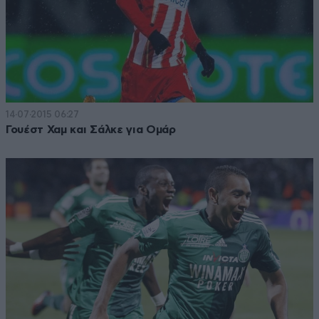
14·07·2015 06:27
Γουέστ Χαμ και Σάλκε για Ομάρ