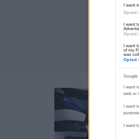
I want t
Opted 
I want 
Advertis
Opted 
I want t
of my P
was col
Opted 
Google 
I want t
web or d
I want t
purpose
I want 