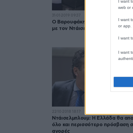
I want t
web or d
31·01·2019 09:37
I want t
Ο Βαρουφάκης θυμάται τη χειρα
or app.
με τον Ντάισελμπλουμ
I want t
I want t
authenti
22·10·2018 18:17
Ντάισελμπλουμ: Η Ελλάδα θα απ
όλο και περισσότερο πρόσβαση σ
αγορές