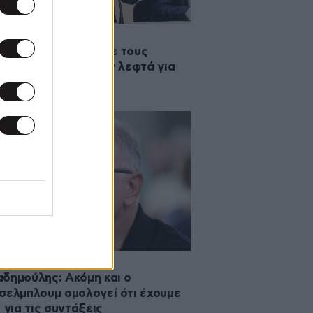
2018 22:37
σελμπλουμ: Ρωτήστε τους
τικούς πού θα βρουν λεφτά για
ώσεις φόρων
2018 10:09
δημούλης: Ακόμη και ο
σελμπλουμ ομολογεί ότι έχουμε
ο για τις συντάξεις