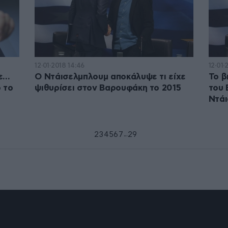
12·01·2018 14:46
12·01·
με…
Ο Ντάισελμπλουμ αποκάλυψε τι είχε
Το β
 το
ψιθυρίσει στον Βαρουφάκη το 2015
του 
Ντά
...
1
2
3
4
5
6
7
29