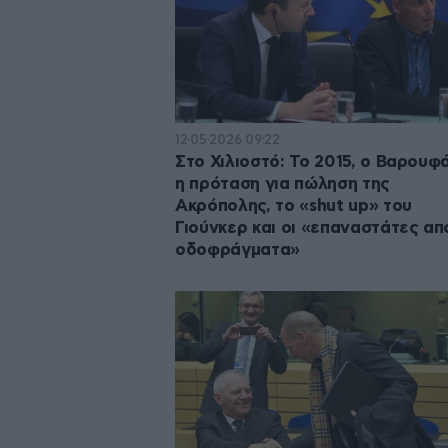
12·05·2026 09:22
Στο Χιλιοστό: Το 2015, ο Βαρουφ
η πρόταση για πώληση της
Ακρόπολης, το «shut up» του
Γιούνκερ και οι «επαναστάτες απ
οδοφράγματα»