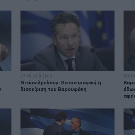
27·08·2018 21:00
12·01·
Ντάισελμπλουμ: Καταστροφική η
Βαρο
ύ
διαχείριση του Βαρουφάκη
έδωσ
αφεν