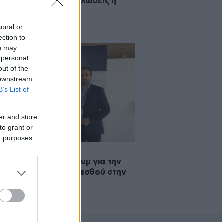
ληρώθηκε χωρίς δηλώσεις η
ντηση Σταϊκούρα –
ισελμπλουμ
sonal or
ection to
ou may
 personal
out of the
 downstream
B’s List of
er and store
to grant or
ed purposes
2019 09:31
υχεί ο Ντάισελμπλουμ για την
ση του κατώτατου μισθού στην
άδα