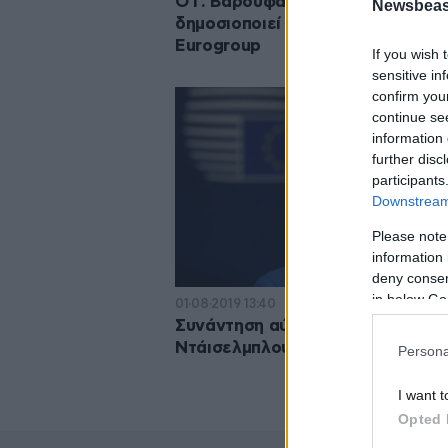
Ο Γ. Βαρουφάκης εξηγεί γιατί
Newsbeast
δημοσιοποιεί τις συνομιλίες από 
Eurogroup
If you wish 
sensitive in
confirm you
continue se
information 
further disc
participants
Downstream 
Please note
information 
deny consent
in below Go
01·08·2019 13:40
Συνάντηση αύριο Σταϊκούρα –
Ντάισελμπλουμ
Persona
I want t
Opted 