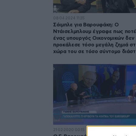
08·04·2024 11:35
Σόιμπλε για Βαρουφάκη: Ο
Ντάισελμπλουμ έγραφε πως ποτ
ένας υπουργός Οικονομικών δεν
προκάλεσε τόσο μεγάλη ζημιά στ
χώρα του σε τόσο σύντομο διάσ
21·02·2020 00:15