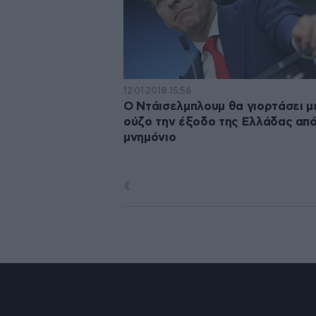
12·01·2018 15:56
Ο Ντάισελμπλουμ θα γιορτάσει 
ούζο την έξοδο της Ελλάδας από
μνημόνιο