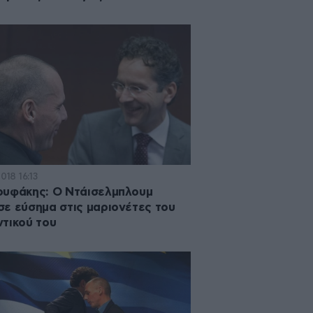
2018 16:13
υφάκης: Ο Ντάισελμπλουμ
ε εύσημα στις μαριονέτες του
τικού του