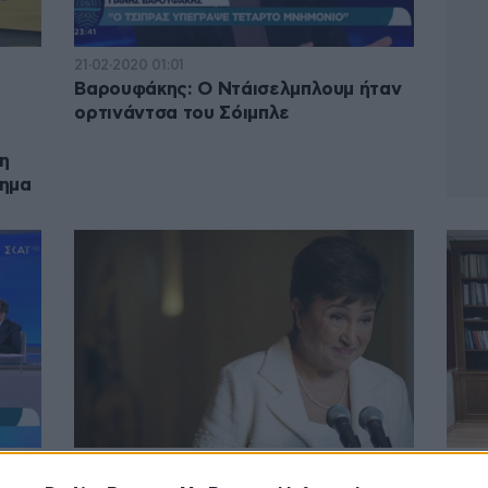
21·02·2020 01:01
Βαρουφάκης: Ο Ντάισελμπλουμ ήταν
έ
ορτινάντσα του Σόιμπλε
η
τημα
03·08·2019 08:08
02·08