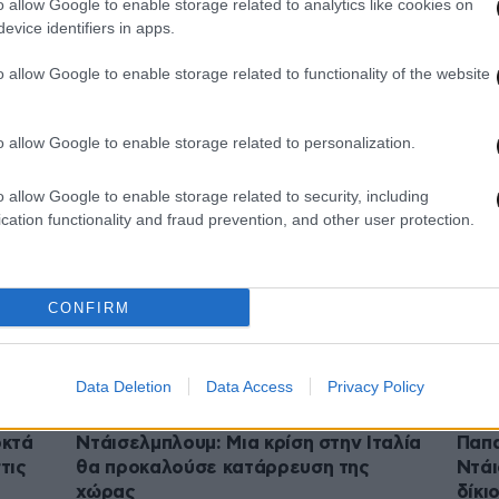
o allow Google to enable storage related to analytics like cookies on
evice identifiers in apps.
01·12·2018 08:12
23·10·
o allow Google to enable storage related to functionality of the website
ψία
«Αν είχαμε αφήσει την Ελλάδα να
Ντάι
φύγει από το ευρώ, η Ευρωζώνη θα
πολι
βυθιζόταν στο χάος»
μει
o allow Google to enable storage related to personalization.
o allow Google to enable storage related to security, including
cation functionality and fraud prevention, and other user protection.
CONFIRM
Data Deletion
Data Access
Privacy Policy
19·10·2018 14:18
15·10·
οκτά
Ντάισελμπλουμ: Μια κρίση στην Ιταλία
Παπα
τις
θα προκαλούσε κατάρρευση της
Ντάι
χώρας
δίκι