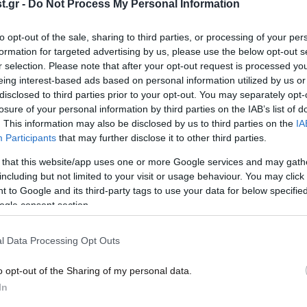
Κρισταλίνα Γκεοργκίεβα: Ποια είναι η
Ολοκ
.gr -
Do Not Process My Personal Information
τα
υποψήφια της ΕΕ για την ηγεσία του
συνά
ΔΝΤ
Ντά
to opt-out of the sale, sharing to third parties, or processing of your per
formation for targeted advertising by us, please use the below opt-out s
r selection. Please note that after your opt-out request is processed y
eing interest-based ads based on personal information utilized by us or
disclosed to third parties prior to your opt-out. You may separately opt-
losure of your personal information by third parties on the IAB’s list of
. This information may also be disclosed by us to third parties on the
IA
Participants
that may further disclose it to other third parties.
 that this website/app uses one or more Google services and may gath
including but not limited to your visit or usage behaviour. You may click 
 to Google and its third-party tags to use your data for below specifi
ogle consent section.
14·07·2019 00:16
04·03·
Ο πολιτικός που κατάφερε να
Ανησ
εκνευρίσει ομολόγους του και
αύξη
l Data Processing Opt Outs
εταίρους εντός και εκτός Ελλάδας
Ελλ
o opt-out of the Sharing of my personal data.
In