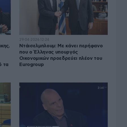
29·04·2026 12:24
άκης,
Ντάισελμπλουμ: Με κάνει περήφανο
που ο Έλληνας υπουργός
Οικονομικών προεδρεύει πλέον του
ό τα
Eurogroup