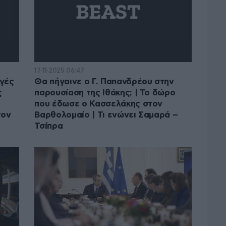
17·11·2025 06:47
ογές
Θα πήγαινε ο Γ. Παπανδρέου στην
ς
παρουσίαση της Ιθάκης; | Το δώρο
που έδωσε ο Κασσελάκης στον
τον
Βαρθολομαίο | Τι ενώνει Σαμαρά –
Τσίπρα