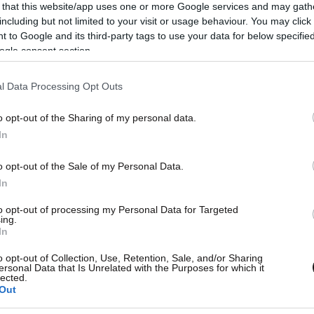
εί
Πότε έμαθε ο πρωθυπουργός για τη
ΦΑΓΕ
 that this website/app uses one or more Google services and may gath
δολοφονία του Μιχάλη Κατσούρη, η
εργο
including but not limited to your visit or usage behaviour. You may click 
παραδοχή Οικονόμου και η διπλή
 to Google and its third-party tags to use your data for below specifi
α
αγωνία στο Μαξίμου
ogle consent section.
l Data Processing Opt Outs
o opt-out of the Sharing of my personal data.
In
o opt-out of the Sale of my Personal Data.
In
to opt-out of processing my Personal Data for Targeted
ing.
30·03·2017 14:28
29·07·
In
Γιατί έπεσαν 30% οι πωλήσεις της
Η ΦΑ
o opt-out of Collection, Use, Retention, Sale, and/or Sharing
ΦΑΓΕ στην Ελλάδα
γιαο
ersonal Data that Is Unrelated with the Purposes for which it
lected.
Out