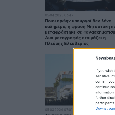
05·04·2025 06:47
Ποιοι πρώην υπουργοί δεν λένε
καλημέρα, η φράση Μητσοτάκη π
μεταφράστηκε σε «ανασχηματισ
Δυο μεταγραφές ετοιμάζει η
Πλεύσης Ελευθερίας
Newsbeast
If you wish 
sensitive in
confirm you
continue se
information 
further disc
participants
Downstream 
05·03·2024 07:01