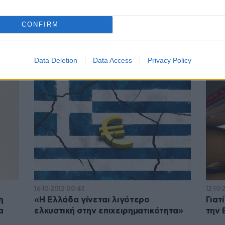
CONFIRM
29·03·2016 09:19
29·07
Αποσύρεται από την αγορά γάλακτος
Ορισ
η ΦΑΓΕ
«Gre
Βασί
Data Deletion
Data Access
Privacy Policy
16·10·2012 00:43
12·10·
η
«Η Ελλάδα γίνεται λιγότερο
Γιατ
α
ελκυστική στην επιχειρηματικότητα»
την 