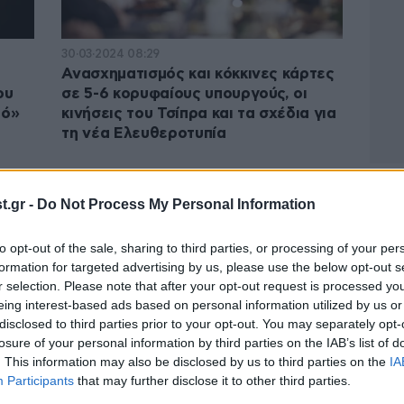
30·03·2024 08:29
Ανασχηματισμός και κόκκινες κάρτες
ου
σε 5-6 κορυφαίους υπουργούς, οι
μό»
κινήσεις του Τσίπρα και τα σχέδια για
τη νέα Ελευθεροτυπία
.gr -
Do Not Process My Personal Information
to opt-out of the sale, sharing to third parties, or processing of your per
formation for targeted advertising by us, please use the below opt-out s
r selection. Please note that after your opt-out request is processed y
eing interest-based ads based on personal information utilized by us or
disclosed to third parties prior to your opt-out. You may separately opt-
losure of your personal information by third parties on the IAB’s list of
. This information may also be disclosed by us to third parties on the
IA
Participants
that may further disclose it to other third parties.
09·08·2023 07:01
25·11·