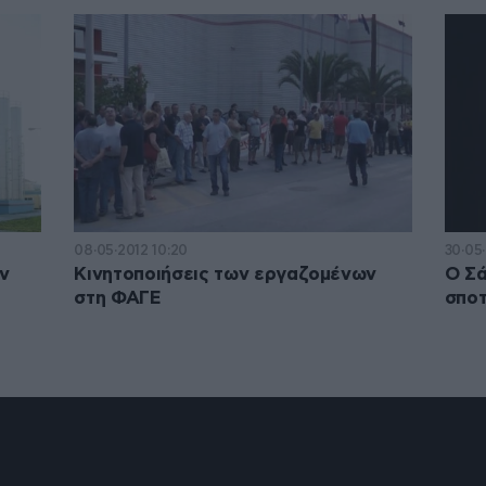
08·05·2012 10:20
30·05·
ν
Κινητοποιήσεις των εργαζομένων
O Σά
στη ΦΑΓΕ
σπο