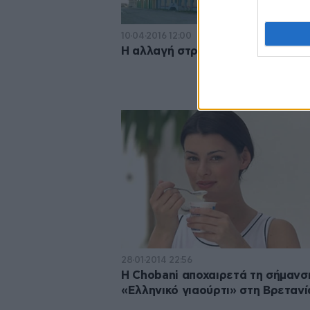
10·04·2016 12:00
Η αλλαγή στρατηγικής της ΦΑΓΕ
28·01·2014 22:56
Η Chobani αποχαιρετά τη σήμανσ
«Ελληνικό γιαούρτι» στη Βρετανί