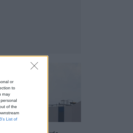
sonal or
ection to
ou may
 personal
out of the
 downstream
B’s List of
2021 19:28