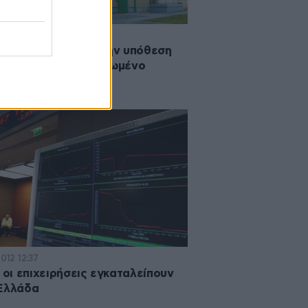
·2014 17:49
τική απόφαση για την υπόθεση
ek Yoghurt» στο Ηνωμένο
λειο
2012 12:37
ί οι επιχειρήσεις εγκαταλείπουν
Ελλάδα