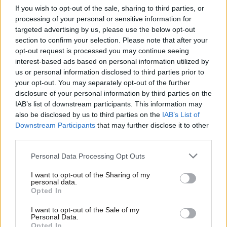
If you wish to opt-out of the sale, sharing to third parties, or
processing of your personal or sensitive information for
targeted advertising by us, please use the below opt-out
section to confirm your selection. Please note that after your
opt-out request is processed you may continue seeing
interest-based ads based on personal information utilized by
us or personal information disclosed to third parties prior to
your opt-out. You may separately opt-out of the further
disclosure of your personal information by third parties on the
IAB’s list of downstream participants. This information may
04·08·2010 17:26
also be disclosed by us to third parties on the
IAB’s List of
Σε υψηλό έτους το Euribor
Downstream Participants
that may further disclose it to other
third parties.
Please note that this website/app uses one or more Google
Personal Data Processing Opt Outs
services and may gather and store information including but
not limited to your visit or usage behaviour. You may click to
I want to opt-out of the Sharing of my
personal data.
grant or deny consent to Google and its third-party tags to
Opted In
use your data for below specified purposes in below Google
consent section.
I want to opt-out of the Sale of my
Personal Data.
Opted In