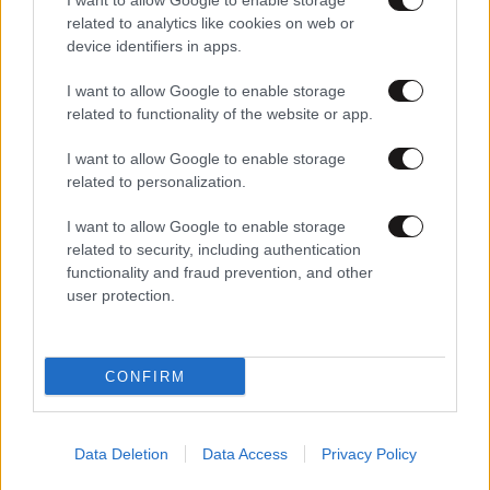
I want to allow Google to enable storage
02·08·2010 18:07
related to analytics like cookies on web or
Αύξηση στα επιτόκια νέων καταθέσεων, αλλά και
device identifiers in apps.
δανείων
I want to allow Google to enable storage
related to functionality of the website or app.
I want to allow Google to enable storage
related to personalization.
I want to allow Google to enable storage
related to security, including authentication
functionality and fraud prevention, and other
user protection.
CONFIRM
02·08·2010 17:18
Data Deletion
Data Access
Privacy Policy
Ακριβαίνει τα δάνεια η Ελληνική Τράπεζα