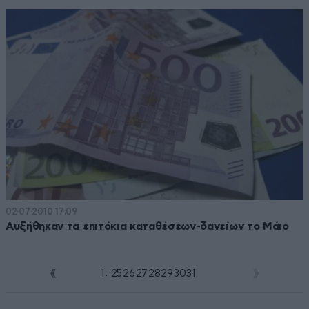
02·07·2010 17:09
Αυξήθηκαν τα επιτόκια καταθέσεων-δανείων το Μάιο
...
1
25
26
27
28
29
30
31
32