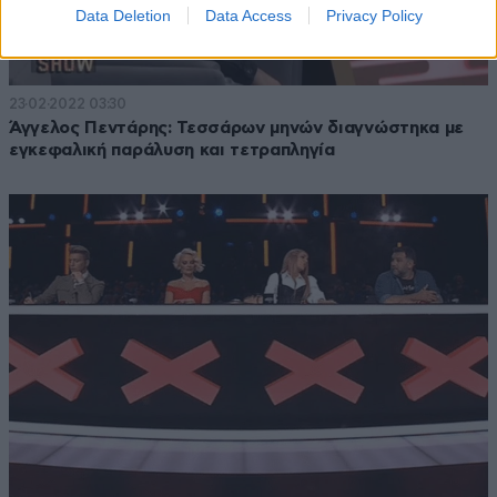
Data Deletion
Data Access
Privacy Policy
23·02·2022 03:30
Άγγελος Πεντάρης: Τεσσάρων μηνών διαγνώστηκα με
εγκεφαλική παράλυση και τετραπληγία