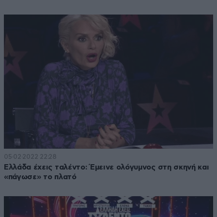
05·02·2022 22:28
Ελλάδα έχεις ταλέντο: Έμεινε ολόγυμνος στη σκηνή και
«πάγωσε» το πλατό