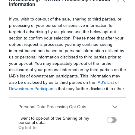
Information
If you wish to opt-out of the sale, sharing to third parties, or
processing of your personal or sensitive information for
targeted advertising by us, please use the below opt-out
section to confirm your selection. Please note that after your
opt-out request is processed you may continue seeing
interest-based ads based on personal information utilized by
us or personal information disclosed to third parties prior to
your opt-out. You may separately opt-out of the further
disclosure of your personal information by third parties on the
IAB’s list of downstream participants. This information may
also be disclosed by us to third parties on the
IAB’s List of
07·05·2022 23:16
Downstream Participants
that may further disclose it to other
Ελλάδα έχεις ταλέντο: Βούρκωσε ο Αρναούτογλου –
third parties.
«Δεν μπορώ να περιγράψω αυτό που αισθάνομαι»
Please note that this website/app uses one or more Google
Personal Data Processing Opt Outs
services and may gather and store information including but
not limited to your visit or usage behaviour. You may click to
I want to opt-out of the Sharing of my
personal data.
grant or deny consent to Google and its third-party tags to
Opted In
use your data for below specified purposes in below Google