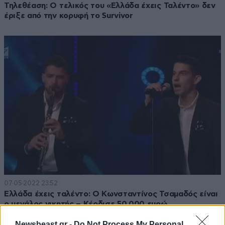
Τηλεθέαση: Ο τελικός του «Ελλάδα έχεις Ταλέντο» δεν
έριξε από την κορυφή το Survivor
07·05·2022 23:52
Ελλάδα έχεις ταλέντο: Ο Κωνσταντίνος Τσαμαδός είναι
ο μεγάλος νικητής – Κέρδισε 50.000 ευρώ
Newsbeast.gr -
Do Not Process My Personal