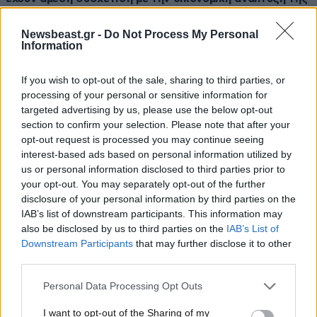
χώρας
Newsbeast.gr -
Do Not Process My Personal
Information
If you wish to opt-out of the sale, sharing to third parties, or
processing of your personal or sensitive information for
targeted advertising by us, please use the below opt-out
section to confirm your selection. Please note that after your
opt-out request is processed you may continue seeing
interest-based ads based on personal information utilized by
us or personal information disclosed to third parties prior to
your opt-out. You may separately opt-out of the further
disclosure of your personal information by third parties on the
IAB’s list of downstream participants. This information may
also be disclosed by us to third parties on the
IAB’s List of
Downstream Participants
that may further disclose it to other
13·10·2022 13:53
third parties.
Ειδικό ποινικό μητρώο που θα καταγράφει όσους έχουν
διαπράξει αδικήματα κακοποίησης ανηλίκων δημιουργεί
Please note that this website/app uses one or more Google
Personal Data Processing Opt Outs
η κυβέρνηση
services and may gather and store information including but
not limited to your visit or usage behaviour. You may click to
I want to opt-out of the Sharing of my