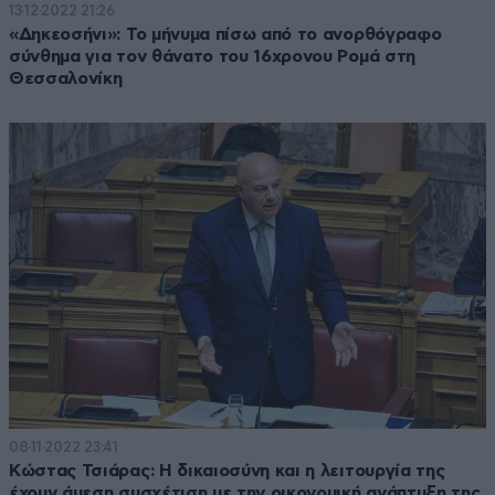
13·12·2022 21:26
«Δηκεοσήνι»: Το μήνυμα πίσω από το ανορθόγραφο
σύνθημα για τον θάνατο του 16χρονου Ρομά στη
Θεσσαλονίκη
08·11·2022 23:41
Κώστας Τσιάρας: Η δικαιοσύνη και η λειτουργία της
έχουν άμεση συσχέτιση με την οικονομική ανάπτυξη της