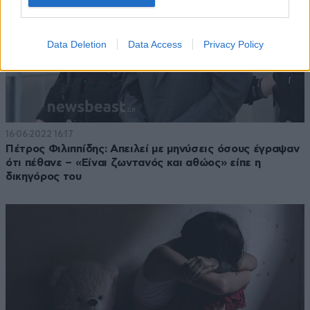
Data Deletion
Data Access
Privacy Policy
16·06·2022 16:17
Πέτρος Φιλιππίδης: Απειλεί με μηνύσεις όσους έγραψαν
ότι πέθανε – «Είναι ζωντανός και αθώος» είπε η
δικηγόρος του