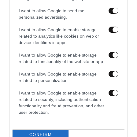
I want to allow Google to send me
personalized advertising.
I want to allow Google to enable storage
related to analytics like cookies on web or
device identifiers in apps.
I want to allow Google to enable storage
related to functionality of the website or app.
I want to allow Google to enable storage
21·06·2022 14:11
related to personalization.
Τι αλλάζει με τις αναβολές των δικών μετά τις
τροποποιήσεις που κατέθεσε στη Βουλή ο Κώστας
I want to allow Google to enable storage
Τσιάρας
related to security, including authentication
functionality and fraud prevention, and other
user protection.
CONFIRM