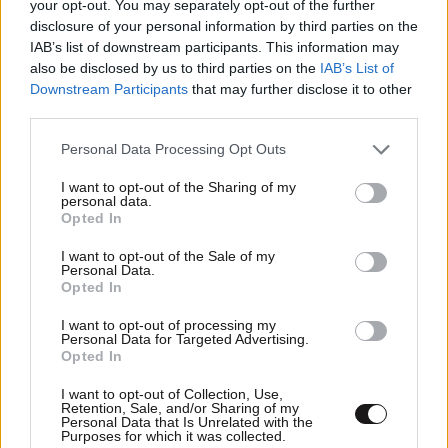
your opt-out. You may separately opt-out of the further
disclosure of your personal information by third parties on the
IAB’s list of downstream participants. This information may
also be disclosed by us to third parties on the
IAB’s List of
Downstream Participants
that may further disclose it to other
third parties.
Please note that this website/app uses one or more Google
Personal Data Processing Opt Outs
services and may gather and store information including but
not limited to your visit or usage behaviour. You may click to
I want to opt-out of the Sharing of my
personal data.
grant or deny consent to Google and its third-party tags to
Opted In
use your data for below specified purposes in below Google
consent section.
I want to opt-out of the Sale of my
13·04·2021 10:50
Personal Data.
Ο Τζο Μπάιντεν θέλει να λύσει τα προβλήματα των
Opted In
αμερικανικών αυτοκινητοβιομηχανιών
I want to opt-out of processing my
Personal Data for Targeted Advertising.
Opted In
I want to opt-out of Collection, Use,
Retention, Sale, and/or Sharing of my
Personal Data that Is Unrelated with the
Purposes for which it was collected.