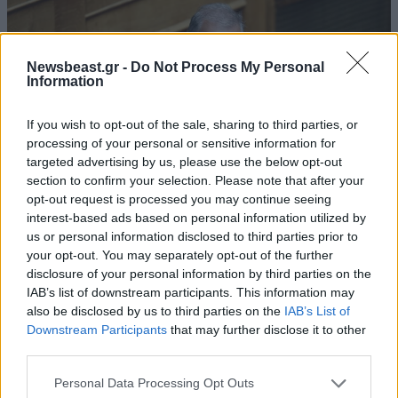
Newsbeast.gr -
Do Not Process My Personal
Information
If you wish to opt-out of the sale, sharing to third parties, or
processing of your personal or sensitive information for
targeted advertising by us, please use the below opt-out
section to confirm your selection. Please note that after your
opt-out request is processed you may continue seeing
interest-based ads based on personal information utilized by
us or personal information disclosed to third parties prior to
your opt-out. You may separately opt-out of the further
23·09·2024 06:47
disclosure of your personal information by third parties on the
Με ποιον αρχηγό κόμματος μιλάει ο Σαλμάς, πριν
IAB’s list of downstream participants. This information may
«σκάσει» η διαγραφή του – Γκρίνια για το επικοινωνιακό
also be disclosed by us to third parties on the
IAB’s List of
βαρίδι του ΣΥΡΙΖΑ
Downstream Participants
that may further disclose it to other
third parties.
Please note that this website/app uses one or more Google
Personal Data Processing Opt Outs
services and may gather and store information including but