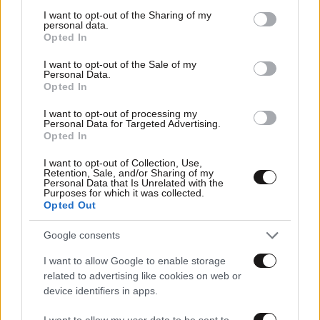
not limited to your visit or usage behaviour. You may click to
I want to opt-out of the Sharing of my
personal data.
grant or deny consent to Google and its third-party tags to
Opted In
use your data for below specified purposes in below Google
consent section.
I want to opt-out of the Sale of my
Personal Data.
Opted In
I want to opt-out of processing my
Personal Data for Targeted Advertising.
Opted In
I want to opt-out of Collection, Use,
Retention, Sale, and/or Sharing of my
Personal Data that Is Unrelated with the
05·06·2024 07:00
Purposes for which it was collected.
Γκάφα του ΣΥΡΙΖΑ με το πόθεν έσχες Κασσελάκη, η
Opted Out
ακατανόητη στάση του Ανδρουλάκη και οι τεμπέλικες
επιλογές των υποψηφίων
Google consents
I want to allow Google to enable storage
related to advertising like cookies on web or
device identifiers in apps.
I want to allow my user data to be sent to