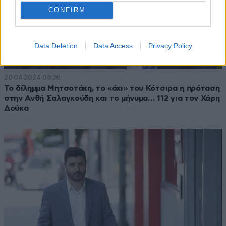
CONFIRM
Data Deletion
Data Access
Privacy Policy
20·04·2024 08:38
Το δίλημμα Μητσοτάκη, το «όχι» του Κότσιρα η πρόταση
στην Ανθή Σαλαγκούδη και το μήνυμα… 112 για τον Χάρη
Δούκα