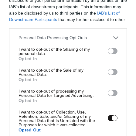
disclosure of your personal information by third parties on the
IAB’s list of downstream participants. This information may
also be disclosed by us to third parties on the
IAB’s List of
Downstream Participants
that may further disclose it to other
third parties.
Please note that this website/app uses one or more Google
Personal Data Processing Opt Outs
services and may gather and store information including but
not limited to your visit or usage behaviour. You may click to
I want to opt-out of the Sharing of my
personal data.
grant or deny consent to Google and its third-party tags to
Opted In
use your data for below specified purposes in below Google
consent section.
I want to opt-out of the Sale of my
Personal Data.
Opted In
Τρεις συλλήψεις για πρόκληση πυρκαγιών από
I want to opt-out of processing my
αμέλεια σε Κορινθία και Λέσβο – Η μία από
Personal Data for Targeted Advertising.
Opted In
αποτσίγαρο
I want to opt-out of Collection, Use,
Retention, Sale, and/or Sharing of my
Personal Data that Is Unrelated with the
Purposes for which it was collected.
Opted Out