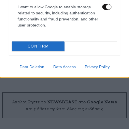
I want to allow Google to enable storage
related to security, including authentication
functionality and fraud prevention, and other
user protection.
CONFIRM
Greek Μafia: «Πίτμπουλ» και «μπουλντόγκ» τα
ψευδώνυμα του 49χρονου και του 37χρονου
που συνελήφθησαν – Ποιοι οι ρόλοι τους
Data Deletion
Data Access
Privacy Policy
Ακολουθήστε το
NEWSBEAST
στο
Google News
και μάθετε πρώτοι όλες τις ειδήσεις