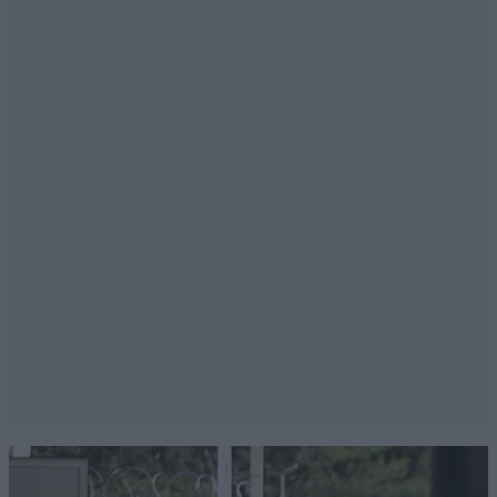
την ακροδεξιά εγκληματική οργάνωση της
Θεσσαλονίκης στις ειδήσεις.
Απαντήστε
3
0