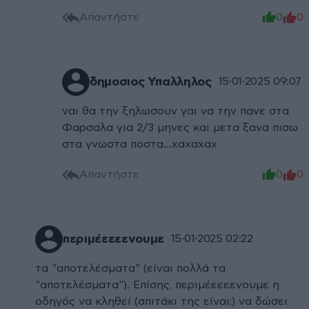
Απαντήστε
0
0
δημοσιος Υπαλληλος
15·01·2025 09:07
ναι θα την ξηλωσουν γαι να την πανε στα
Φαρσαλα για 2/3 μηνες και μετα ξανα πισω
στα γνωστα ποστα...χαχαχαχ
Απαντήστε
0
0
περιμέεεεενουμε
15·01·2025 02:22
τα "αποτελέσματα" (είναι πολλά τα
"αποτελέσματα"). Επίσης, περιμέεεεενουμε η
οδηγός να κληθεί (σπιτάκι της είναι;) να δώσει