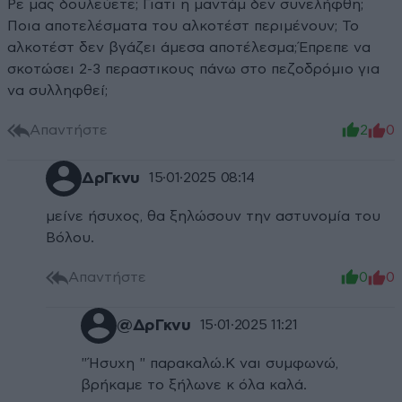
Ρε μας δουλεύετε; Γιατι η μαντάμ δεν συνελήφθη;
Ποια αποτελέσματα του αλκοτέστ περιμένουν; Το
αλκοτέστ δεν βγάζει άμεσα αποτέλεσμα;Έπρεπε να
σκοτώσει 2-3 περαστικους πάνω στο πεζοδρόμιο για
να συλληφθεί;
Απαντήστε
2
0
ΔρΓκνυ
15·01·2025 08:14
μείνε ήσυχος, θα ξηλώσουν την αστυνομία του
Βόλου.
Απαντήστε
0
0
@ΔρΓκνυ
15·01·2025 11:21
"Ήσυχη " παρακαλώ.Κ ναι συμφωνώ,
βρήκαμε το ξήλωνε κ όλα καλά.