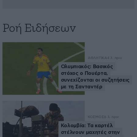
Ροή Ειδήσεων
ΑΘΛΗΤΙΚΑ
4 λ. πριν
Ολυμπιακός: Βασικός
στόχος ο Πουέρτα,
συνεχίζονται οι συζητήσεις
με τη Σανταντέρ
ΚΟΣΜΟΣ
6 λ. πριν
Κολομβία: Τα καρτέλ
στέλνουν μαχητές στην