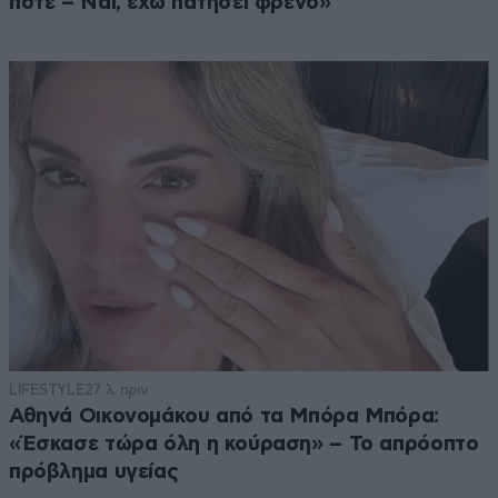
ποτέ – Ναι, έχω πατήσει φρένο»
LIFESTYLE
27 λ. πριν
Αθηνά Οικονομάκου από τα Μπόρα Μπόρα:
«Έσκασε τώρα όλη η κούραση» – Το απρόοπτο
πρόβλημα υγείας