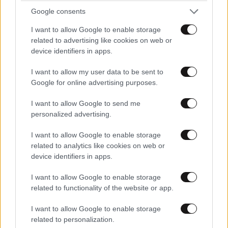
Google consents
I want to allow Google to enable storage
related to advertising like cookies on web or
device identifiers in apps.
I want to allow my user data to be sent to
Google for online advertising purposes.
περιμενετε
15·01·2025 08:54
I want to allow Google to send me
οπως και στα χανια...στο ρεθυμνο ηρακλειο κτλ
personalized advertising.
Απαντήστε
0
0
I want to allow Google to enable storage
related to analytics like cookies on web or
device identifiers in apps.
I want to allow Google to enable storage
Σπίτι
15·01·2025 04:04
related to functionality of the website or app.
δεν έχουν οι πεζοί και κυκλοφορούν όλη την ώρα
I want to allow Google to enable storage
στους δρόμους; Όταν κινούνται τα οχήματα στην
related to personalization.
πόλη, οι πεζοί πρέπει να κάνουν στην άκρη. Με τόσο