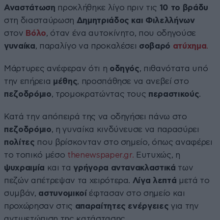
Αναστάτωση
προκλήθηκε λίγο πριν τις
10 το βράδυ
στη διασταύρωση
Δημητριάδος και Φιλελλήνων
στον
Βόλο
, όταν ένα αυτοκίνητο, που οδηγούσε
γυναίκα
, παραλίγο να προκαλέσει
σοβαρό
ατύχημα
.
Μάρτυρες ανέφεραν ότι η
οδηγός
, πιθανότατα υπό
την επήρεια
μέθης
, προσπάθησε να ανεβεί στο
πεζοδρόμιο
, τρομοκρατώντας τους
περαστικούς
.
Κατά την απόπειρά της να οδηγήσει πάνω στο
πεζοδρόμιο
, η γυναίκα κινδύνευσε να παρασύρει
πολίτες
που βρίσκονταν στο σημείο, όπως αναφέρει
το τοπικό μέσο
thenewspaper.gr.
Ευτυχώς, η
ψυχραιμία
και τα
γρήγορα αντανακλαστικά
των
πεζών απέτρεψαν τα χειρότερα.
Λίγα λεπτά
μετά το
συμβάν,
αστυνομικοί
έφτασαν στο σημείο και
προχώρησαν στις
απαραίτητες ενέργειες
για την
αντιμετώπιση της κατάστασης.