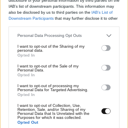
disclosure of your personal information by third parties on the
Η ΠΑΤΡΙΑΡΧΙΑ ΦΤΑΕΙ.ΠΑΙΔΙ,ΓΥΝΑΙΚΑ,ΣΚΥΛΙ,ΓΑΤΙ
IAB’s list of downstream participants. This information may
also be disclosed by us to third parties on the
IAB’s List of
ΠΟΤΕ ΔΕΝ ΦΤΑΙΝΕ
Downstream Participants
that may further disclose it to other
third parties.
Απαντήστε
0
0
Please note that this website/app uses one or more Google
Personal Data Processing Opt Outs
services and may gather and store information including but
+100000000
15·01·2025 11:13
not limited to your visit or usage behaviour. You may click to
I want to opt-out of the Sharing of my
personal data.
grant or deny consent to Google and its third-party tags to
Το πιο σωστό σχόλιο.-
Opted In
use your data for below specified purposes in below Google
consent section.
Απαντήστε
0
0
I want to opt-out of the Sale of my
Personal Data.
Opted In
I want to opt-out of processing my
Personal Data for Targeted Advertising.
Opted In
I want to opt-out of Collection, Use,
Retention, Sale, and/or Sharing of my
Personal Data that Is Unrelated with the
Purposes for which it was collected.
Opted Out