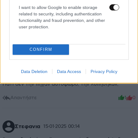
στενούς δρόμους, τί να σου κάνουν και οι οδηγοί; Ας
I want to allow Google to enable storage
related to security, including authentication
τους φαρδαίνουν για να μην προκαλούνται
functionality and fraud prevention, and other
προβλήματα...όχι να γεμίζουν τις πόλεις με άχρηστα
user protection.
πεζοδρόμια.
Απαντήστε
0
0
CONFIRM
Rinoula
15·01·2025 00:46
Data Deletion
Data Access
Privacy Policy
Γιατί δεν την πήγαν αυτόφωρο; Την λυπηθηκαν;
Απαντήστε
1
0
Στεφανια
15·01·2025 00:14