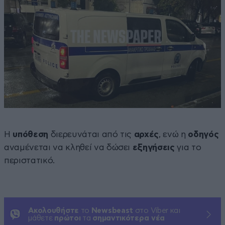
Η
υπόθεση
διερευνάται από τις
αρχές
, ενώ η
οδηγός
αναμένεται να κληθεί να δώσει
εξηγήσεις
για το
περιστατικό.
Ακολουθήστε
το
Newsbeast
στο Viber και
μάθετε
πρώτοι
τα
σημαντικότερα νέα