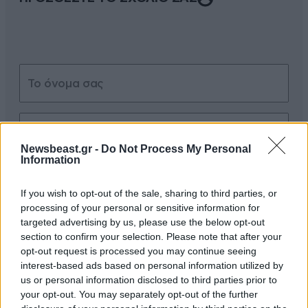
Newsbeast.gr -
Do Not Process My Personal
Information
Xαρακτήρες: 0/1000
Διαβάστε και ακολουθήστε τους κανόνες σχολιασμού
If you wish to opt-out of the sale, sharing to third parties, or
processing of your personal or sensitive information for
targeted advertising by us, please use the below opt-out
ΠΡΟΣΘΗΚΗ
section to confirm your selection. Please note that after your
opt-out request is processed you may continue seeing
interest-based ads based on personal information utilized by
us or personal information disclosed to third parties prior to
οχι αλλη μια γυναικοκτονια
15·01·2025 09:10
your opt-out. You may separately opt-out of the further