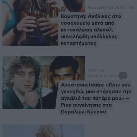
ΕΛΛΑΔΑ
09·08·2026 01:36
Κομοτηνή: Ανήλικος στο
νοσοκομείο μετά από
κατανάλωση αλκοόλ,
συνελήφθη υπάλληλος
καταστήματος
ΚΟΣΜΟΣ
1
09·08·2026 01:24
Αναστασία Ισαάκ: «Πριν καν
γεννηθώ, μου στέρησαν την
αγκαλιά του πατέρα μου» –
Ρίγη συγκίνησης στο
Παραλίμνι Κύπρου