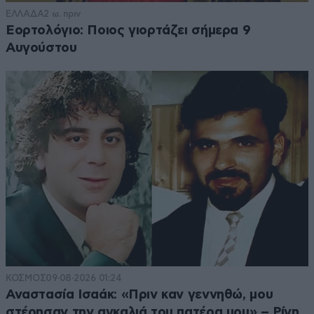
ΕΛΛΑΔΑ
2 ω. πριν
Εορτολόγιο: Ποιος γιορτάζει σήμερα 9
Αυγούστου
ΚΟΣΜΟΣ
09·08·2026 01:24
Αναστασία Ισαάκ: «Πριν καν γεννηθώ, μου
στέρησαν την αγκαλιά του πατέρα μου» – Ρίγη