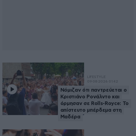
LIFESTYLE
09·08·2026 01:42
Νόμιζαν ότι παντρεύεται ο
Κριστιάνο Ρονάλντο και
όρμησαν σε Rolls-Royce: Το
απίστευτο μπέρδεμα στη
Μαδέρα