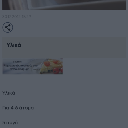
30·12·2012 15:29
Υλικά
Υλικά
Για 4-6 άτομα
5 αυγά