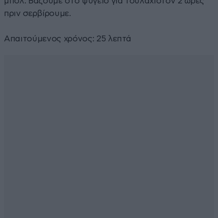
μπολ. Βάζουμε στο ψυγείο για τουλάχιστον 2 ώρες
πριν σερβίρουμε.
Απαιτούμενος χρόνος: 25 λεπτά