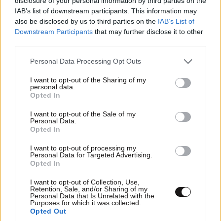
disclosure of your personal information by third parties on the
IAB’s list of downstream participants. This information may
also be disclosed by us to third parties on the
IAB’s List of
Downstream Participants
that may further disclose it to other
third parties.
Please note that this website/app uses one or more Google
Personal Data Processing Opt Outs
services and may gather and store information including but
ΚΟΣΜΟΣ
09·08·2026 00:09
not limited to your visit or usage behaviour. You may click to
I want to opt-out of the Sharing of my
Η δολοφονία της εγκύου Σάρον Τέιτ – Τι
personal data.
grant or deny consent to Google and its third-party tags to
απέγιναν τα μέλη της «Οικογένειας Μάνσον»;
Opted In
use your data for below specified purposes in below Google
consent section.
I want to opt-out of the Sale of my
Personal Data.
Opted In
I want to opt-out of processing my
Personal Data for Targeted Advertising.
Opted In
I want to opt-out of Collection, Use,
Retention, Sale, and/or Sharing of my
Personal Data that Is Unrelated with the
Purposes for which it was collected.
Opted Out