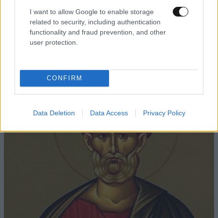
I want to allow Google to enable storage
related to security, including authentication
LIFESTYLE
08·08·2026 09:01
functionality and fraud prevention, and other
Νία Βαρντάλος – Σπύρος Κατσαγάνης: Μια
user protection.
σχέση που θυμίζει σενάριο ταινίας και μετρά
πάνω από τέσσερα χρόνια
CONFIRM
Data Deletion
Data Access
Privacy Policy