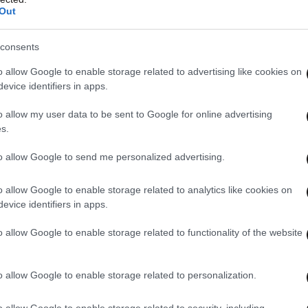
Out
consents
o allow Google to enable storage related to advertising like cookies on
evice identifiers in apps.
o allow my user data to be sent to Google for online advertising
s.
to allow Google to send me personalized advertising.
o allow Google to enable storage related to analytics like cookies on
evice identifiers in apps.
o allow Google to enable storage related to functionality of the website
άνω χαρακτηριστικών, το νέο Rexton είναι
o allow Google to enable storage related to personalization.
λή οδηγική εμπειρία, με καλά κρατήματα,
o allow Google to enable storage related to security, including