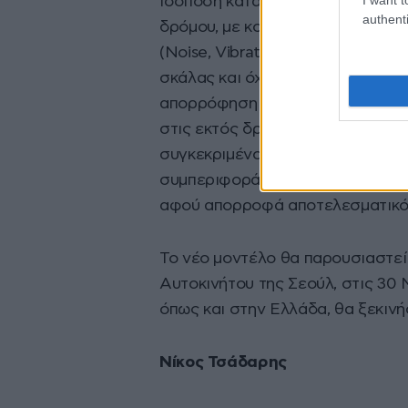
ισόποση κατανομή βάρους στους 
authenti
δρόμου, με κορυφαία ελκτική ικα
(Noise, Vibrations, Harshness) έ
σκάλας και όχι μονοκόματου (mo
απορρόφηση των κραδασμών, εκτ
στις εκτός δρόμου προκλήσεις. Π
συγκεκριμένος τύπος πλαισίου σ
συμπεριφορά στις συγκρούσεις, 
αφού απορροφά αποτελεσματικότ
Το νέο μοντέλο θα παρουσιαστεί
Αυτοκινήτου της Σεούλ, στις 30 
όπως και στην Ελλάδα, θα ξεκινή
Νίκος Τσάδαρης