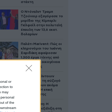
στάχτη
Ο Ντόναλντ Τραμπ
Τζούνιορ εξαγόρασε το
μερίδιο της Κίμπερλι
Γκίλφοϊλ στην πολυτελή
έπαυλη των 13,6 εκατ.
δολαρίων
Παλάτι Marivent: Πώς οι
κληρονόμοι του Ιωάννη
Σαριδάκη αφαίρεσαν
1.300 έργα τέχνης από
τη βασιλική οικογένεια
της Ισπανίας
Ο Άλεκ Μπάλντουιν
ζήτησε από τη σύζυγό
sonal or
του να κάνουν ακόμα
ection to
ένα παιδί – Η επική
ou may
αντίδρασή της
 personal
out of the
Αθηνά Ωνάση: Η
 downstream
απρόσμενη εξέλιξη στη