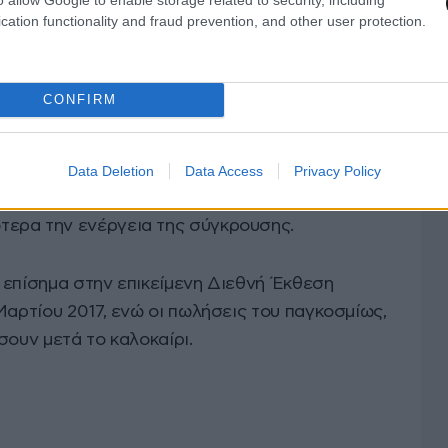
δύο άξονες, εξαιρετικές επιδόσεις εκτός
cation functionality and fraud prevention, and other user protection.
νότητα αλλά και πολύ περιορισμένο δείκτη NVH
τσι όπως προκύπτει από τη χρήση πλαισίου τύπου
nocoque). Η επιλογή αυτή εξασφαλίζει καλύτερη
CONFIRM
ός, από την δεδομένα καλύτερη ανθεκτικότητα
αράλληλα, μελέτες έχουν δείξει, ότι ο
τα μεγάλα SUV εξασφαλίζει και καλύτερη
Data Deletion
Data Access
Privacy Policy
αναφορικά με την προστασία των επιβατών,
ερα την ενέργεια της σύγκρουσης.
 επίσημα στην επικείμενη Διεθνή Έκθεση
Μαρτίου 2017, ενώ οι πωλήσεις του παγκοσμίως,
σουν μετά το καλοκαίρι.