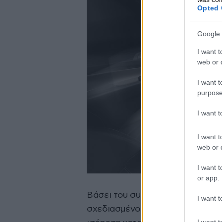
Opted 
Google 
I want t
web or d
I want t
purpose
I want 
I want t
web or d
I want t
or app.
Βάσει του συνδυασμού των παραπ
I want t
σχεδιασμένο να προσφέρει μια κα
I want t