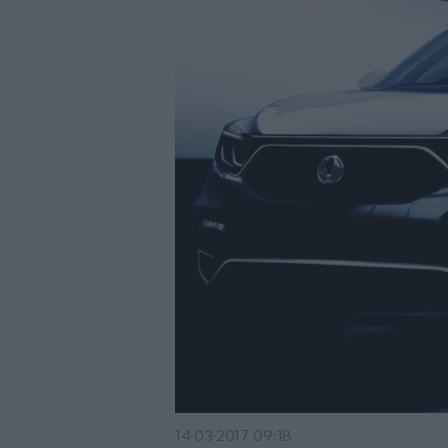
14·03·2017 09:18