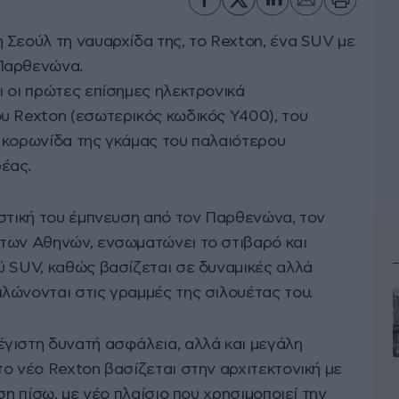
 Σεούλ τη ναυαρχίδα της, το Rexton, ένα SUV με
Παρθενώνα.
ι οι πρώτες επίσημες ηλεκτρονικά
υ Rexton (εσωτερικός κωδικός Y400), του
 κορωνίδα της γκάμας του παλαιότερου
έας.
αστική του έμπνευση από τον Παρθενώνα, τον
των Αθηνών, ενσωματώνει το στιβαρό και
ύ SUV, καθώς βασίζεται σε δυναμικές αλλά
λώνονται στις γραμμές της σιλουέτας του.
γιστη δυνατή ασφάλεια, αλλά και μεγάλη
ο νέο Rexton βασίζεται στην αρχιτεκτονική με
ση πίσω, με νέο πλαίσιο που χρησιμοποιεί την