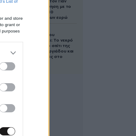
B’s List of
διαμάχη με τον Γιάν
Τοπς – Η κίνηση με το
άλογο των 10
εκατομμυρίων ευρώ
er and store
to grant or
Ο Στράτος
ed purposes
Τζώρτζογλου
αποκαλύπτει: Το νεκρό
έμβρυο στο σπίτι της
Μαρίας Γεωργιάδου και
ο εγκλεισμός στο
ψυχιατρείο