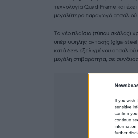
τεχνολογία Quad-Frame και έχει
μεγαλύτερο παραγωγό ατσαλιού 
Το νέο πλαίσιο (τύπου σκάλας) χ
υπέρ-υψηλής αντοχής (giga-steel
κατά 63% εξελιγμένου ατσαλιού 
μεγάλη στιβαρότητα, σε συνδυασ
Newsbeast
If you wish 
sensitive in
confirm you
continue se
information 
further disc