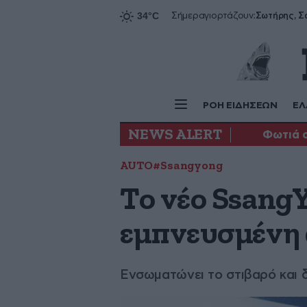
Σήμερα
γιορτάζουν:
ΡΟΗ ΕΙΔΗΣΕΩΝ
ΕΛ
NEWS ALERT
Φωτιά 
AUTO
#Ssangyong
Το νέο Ssang
εμπνευσμένη
Ενσωματώνει το στιβαρό και 