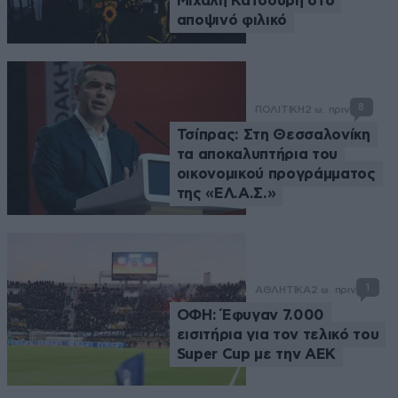
Μιχάλη Κατσούρη στο
αποψινό φιλικό
8
ΠΟΛΙΤΙΚΗ
2 ω. πριν
Τσίπρας: Στη Θεσσαλονίκη
τα αποκαλυπτήρια του
οικονομικού προγράμματος
της «ΕΛ.Α.Σ.»
1
ΑΘΛΗΤΙΚΑ
2 ω. πριν
ΟΦΗ: Έφυγαν 7.000
εισιτήρια για τον τελικό του
Super Cup με την ΑΕΚ