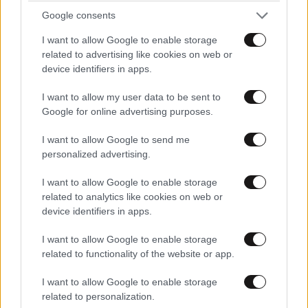
ΟΙΚΟΝΟΜΙΑ
08·08·2026 13:03
Google consents
Ποιοι φορολογούμενοι θα λάβουν email ή
τηλεφώνημα από την ΑΑΔΕ για φορολογικές
I want to allow Google to enable storage
εκκρεμότητες
related to advertising like cookies on web or
device identifiers in apps.
I want to allow my user data to be sent to
Google for online advertising purposes.
I want to allow Google to send me
personalized advertising.
I want to allow Google to enable storage
related to analytics like cookies on web or
device identifiers in apps.
I want to allow Google to enable storage
related to functionality of the website or app.
LIFESTYLE
19 λ. πριν
I want to allow Google to enable storage
Η Νίνα Φλορ παρουσιάζει το εντυπωσιακό σπίτι
related to personalization.