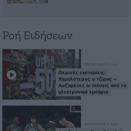
Ροή Ειδήσεων
ΟΙΚΟΝΟΜΙΑ
7 λ. πριν
Θερινές εκπτώσεις:
Χαμηλότερος ο τζίρος –
Αυξημένες οι πιέσεις από το
ηλεκτρονικό εμπόριο
ΑΘΛΗΤΙΚΑ
15 λ. πριν