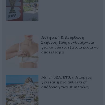
Αυξητική & Ανόρθωση
Στήθους: Πώς συνδυάζονται
για το τέλειο, εξατομικευμένο
αποτέλεσμα
Με τη SEAJETS, η Αμοργός
γίνεται η πιο αυθεντική
απόδραση των Κυκλάδων