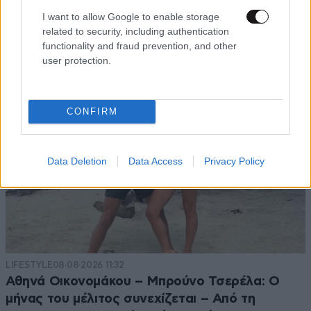
που μένει με τον Φίλιππο Ντε Γκρες στο
I want to allow Google to enable storage
Λονδίνο – Δείτε το βίντεο
related to security, including authentication
functionality and fraud prevention, and other
user protection.
CONFIRM
Data Deletion
Data Access
Privacy Policy
LIFESTYLE
08·08·2026 11:32
Αθηνά Οικονομάκου – Μπρούνο Τσερέλα: Ο
μήνας του μέλιτος συνεχίζεται – Από τη