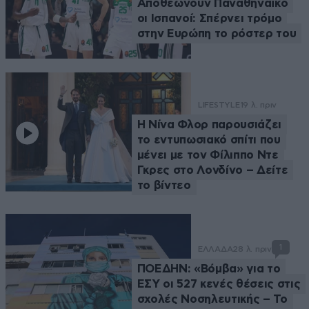
Αποθεώνουν Παναθηναϊκό
οι Ισπανοί: Σπέρνει τρόμο
στην Ευρώπη το ρόστερ του
LIFESTYLE
19 λ. πριν
Η Νίνα Φλορ παρουσιάζει
το εντυπωσιακό σπίτι που
μένει με τον Φίλιππο Ντε
Γκρες στο Λονδίνο – Δείτε
το βίντεο
1
ΕΛΛΑΔΑ
28 λ. πριν
ΠΟΕΔΗΝ: «Βόμβα» για το
ΕΣΥ οι 527 κενές θέσεις στις
σχολές Νοσηλευτικής – Το