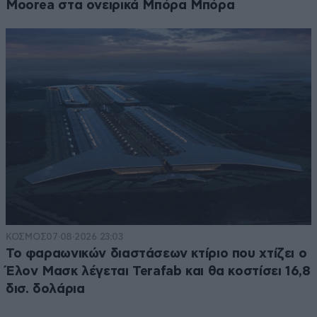
Moorea στα ονειρικά Μπόρα Μπόρα
ΚΟΣΜΟΣ
07·08·2026 23:03
Το φαραωνικών διαστάσεων κτίριο που χτίζει ο
Έλον Μασκ λέγεται Terafab και θα κοστίσει 16,8
δισ. δολάρια