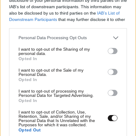
disclosure of your personal information by third parties on the
IAB’s list of downstream participants. This information may
ΔΙΑΤΡΟΦΗ
08·08·2026 08:30
also be disclosed by us to third parties on the
IAB’s List of
Ογκολόγοι προειδοποιούν: Αυτές οι τροφές,
Downstream Participants
that may further disclose it to other
περνούν απαρατήρητες, αλλά καλό είναι να τις
third parties.
βγάλετε από την καθημερινότητά σας
Please note that this website/app uses one or more Google
Personal Data Processing Opt Outs
services and may gather and store information including but
not limited to your visit or usage behaviour. You may click to
I want to opt-out of the Sharing of my
personal data.
grant or deny consent to Google and its third-party tags to
Opted In
use your data for below specified purposes in below Google
consent section.
I want to opt-out of the Sale of my
Personal Data.
Opted In
I want to opt-out of processing my
Personal Data for Targeted Advertising.
Opted In
I want to opt-out of Collection, Use,
Retention, Sale, and/or Sharing of my
Personal Data that Is Unrelated with the
Purposes for which it was collected.
Opted Out