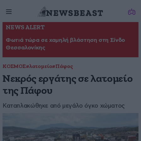
NEWS ALERT
Φωτιά τώρα σε χαμηλή βλάστηση στη Σίνδο
Θεσσαλονίκης
ΚΟΣΜΟΣ
#λατομείο
#Πάφος
Νεκρός εργάτης σε λατομείο
της Πάφου
Καταπλακώθηκε από μεγάλο όγκο χώματος