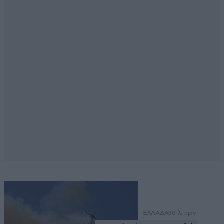
ΕΛΛΑΔΑ
30 λ. πριν