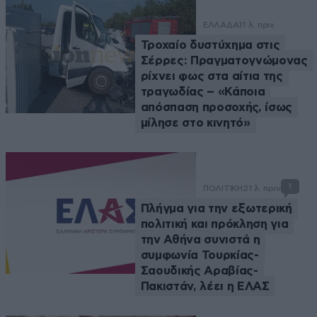
ΕΛΛΑΔΑ
11 λ. πριν
Τροχαίο δυστύχημα στις
Σέρρες: Πραγματογνώμονας
ρίχνει φως στα αίτια της
τραγωδίας – «Κάποια
απόσπαση προσοχής, ίσως
μίλησε στο κινητό»
1
ΠΟΛΙΤΙΚΗ
21 λ. πριν
Πλήγμα για την εξωτερική
πολιτική και πρόκληση για
την Αθήνα συνιστά η
συμφωνία Τουρκίας-
Σαουδικής Αραβίας-
Πακιστάν, λέει η ΕΛΑΣ