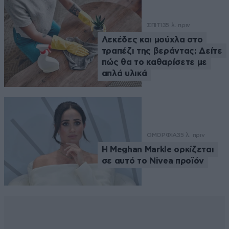
ΣΠΙΤΙ
35 λ. πριν
Λεκέδες και μούχλα στο
τραπέζι της βεράντας; Δείτε
πώς θα το καθαρίσετε με
απλά υλικά
ΟΜΟΡΦΙΑ
35 λ. πριν
Η Meghan Markle ορκίζεται
σε αυτό το Nivea προϊόν