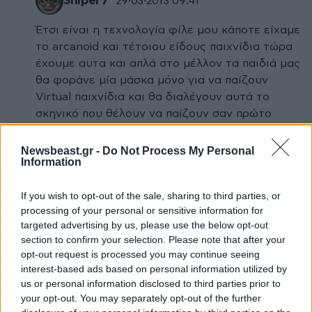
Sniper7
29·03·2013 09:41
Έτσι είναι η τεχνολογία φίλε μου κάποτε είχαμε
το arcanoid και τέτοιου είδους παιχνίδια τώρα
έχουμε αυτα και απλά στο μέλλον τα παιδιά μας
θα φοράνε μία μάσκα μόνο για να παίζουν
Virtual παιχνίδια και θα διαλέγουν αυτά το
σκηνικό που θέλουν να παίζουν σαν πρώτο
πρόσωπο έτσι απλά θα φοράνε μία μάσκα.
Newsbeast.gr -
Do Not Process My Personal
Information
Απαντήστε
0
0
If you wish to opt-out of the sale, sharing to third parties, or
King Lee
29·03·2013 10:16
processing of your personal or sensitive information for
targeted advertising by us, please use the below opt-out
Λογική συνέπεια της εξέλιξης τα λεγόμενά
section to confirm your selection. Please note that after your
σου αλλά έχουμε χάσει το νόημα του
opt-out request is processed you may continue seeing
παιχνιδιού. Ισως να μην με ενδιαφέρει πια
interest-based ads based on personal information utilized by
να παίξω στα 40 βέβαια.
us or personal information disclosed to third parties prior to
your opt-out. You may separately opt-out of the further
Απαντήστε
1
0