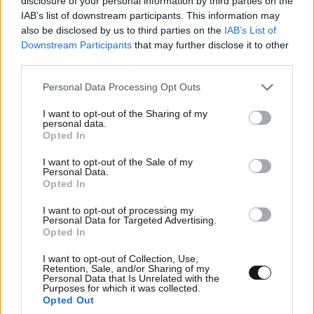
disclosure of your personal information by third parties on the
IAB’s list of downstream participants. This information may
also be disclosed by us to third parties on the
IAB’s List of
Downstream Participants
that may further disclose it to other
third parties.
Please note that this website/app uses one or more Google
Personal Data Processing Opt Outs
services and may gather and store information including but
not limited to your visit or usage behaviour. You may click to
I want to opt-out of the Sharing of my
personal data.
grant or deny consent to Google and its third-party tags to
Opted In
use your data for below specified purposes in below Google
consent section.
I want to opt-out of the Sale of my
Personal Data.
Opted In
I want to opt-out of processing my
Personal Data for Targeted Advertising.
Opted In
I want to opt-out of Collection, Use,
Retention, Sale, and/or Sharing of my
Personal Data that Is Unrelated with the
TRENDING
Purposes for which it was collected.
Opted Out