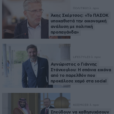
ΠΟΛΙΤΙΚΗ
1 λ. πριν
Άκης Σκέρτσος: «Το ΠΑΣΟΚ
υποκαθιστά την οικονομική
ανάλυση με πολιτική
προπαγάνδα»
LIFESTYLE
3 λ. πριν
Αγνώριστος ο Γιάννης
Στάνκογλου: Η σπάνια εικόνα
από το παρελθόν που
προκάλεσε χαμό στα social
ΚΟΣΜΟΣ
8 λ. πριν
Σπεύδουν να καθησυχάσουν