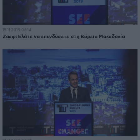
15·11·2019 06:14
Ζαεφ: Ελάτε να επενδύσετε στη Βόρεια Μακεδονία