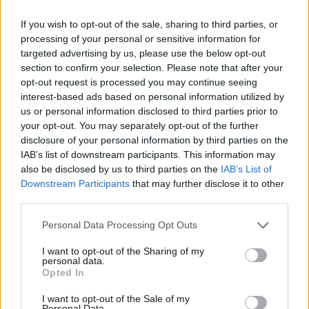
If you wish to opt-out of the sale, sharing to third parties, or
processing of your personal or sensitive information for
targeted advertising by us, please use the below opt-out
section to confirm your selection. Please note that after your
opt-out request is processed you may continue seeing
interest-based ads based on personal information utilized by
us or personal information disclosed to third parties prior to
your opt-out. You may separately opt-out of the further
disclosure of your personal information by third parties on the
IAB’s list of downstream participants. This information may
also be disclosed by us to third parties on the
IAB’s List of
22·03·2020 09:20
Downstream Participants
that may further disclose it to other
Ο κορονοϊός οδήγησε σε ταχύτερη ψηφιοποίηση του
third parties.
Δημοσίου
Please note that this website/app uses one or more Google
Personal Data Processing Opt Outs
services and may gather and store information including but
not limited to your visit or usage behaviour. You may click to
I want to opt-out of the Sharing of my
personal data.
grant or deny consent to Google and its third-party tags to
Opted In
use your data for below specified purposes in below Google
consent section.
I want to opt-out of the Sale of my
Personal Data.