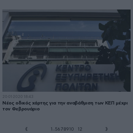
20·01·2020 18:43
Νέος οδικός χάρτης για την αναβάθμιση των ΚΕΠ μέχρι
τον Φεβρουάριο
...
1
5
6
7
8
9
10
11
12