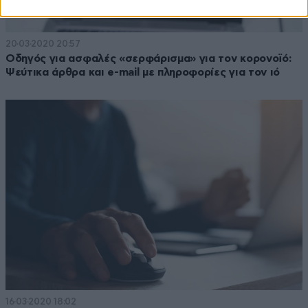
20·03·2020 20:57
Οδηγός για ασφαλές «σερφάρισμα» για τον κορονοϊό:
Ψεύτικα άρθρα και e-mail με πληροφορίες για τον ιό
16·03·2020 18:02