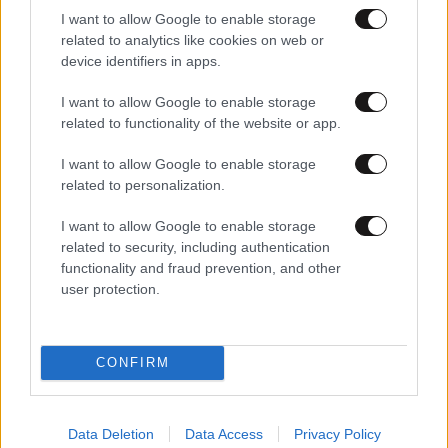
I want to allow Google to enable storage
related to analytics like cookies on web or
device identifiers in apps.
I want to allow Google to enable storage
related to functionality of the website or app.
20·03·2020 23:00
Σε δοκιμαστική λειτουργία το Σάββατο το gov.gr στην
I want to allow Google to enable storage
σκιά του «εφιάλτη» του κορονοϊού
related to personalization.
I want to allow Google to enable storage
related to security, including authentication
functionality and fraud prevention, and other
user protection.
CONFIRM
Data Deletion
Data Access
Privacy Policy