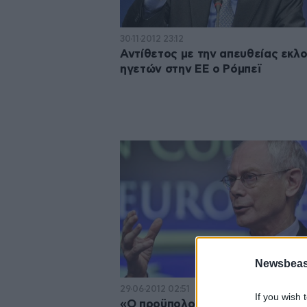
30·11·2012 23:12
Αντίθετος με την απευθείας εκλ
ηγετών στην ΕΕ ο Ρόμπεϊ
Newsbeast
29·06·2012 02:51
If you wish 
«Ο προϋπολογισμός της ΕΕ εργα