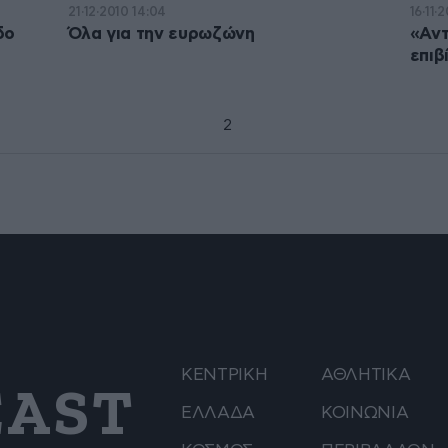
21·12·2010 14:04
16·11·
δο
Όλα για την ευρωζώνη
«Αντ
επιβ
1
2
ΚΕΝΤΡΙΚΗ
ΑΘΛΗΤΙΚΑ
AST
ΕΛΛΑΔΑ
ΚΟΙΝΩΝΙΑ