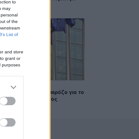
ection to
μα και Ολάντ
ou may
 personal
out of the
 downstream
B’s List of
er and store
to grant or
ed purposes
2012 10:24
αρητήρια Ρομπέι-Μπαρόζο για το
» του δημοψηφίσματος