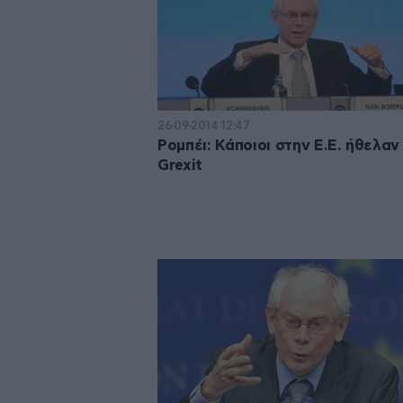
26·09·2014 12:47
Ρομπέι: Κάποιοι στην Ε.Ε. ήθελαν
Grexit