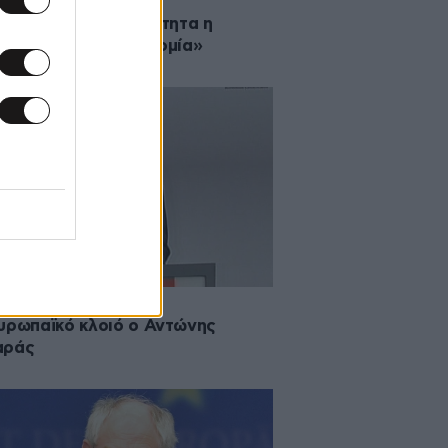
011 17:16
 οφείλεται στη λιτότητα η
ιμότητα στην οικονομία»
2011 13:25
υρωπαϊκό κλοιό ο Αντώνης
αράς