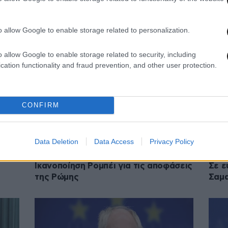
30·11·2011 14:51
16·11·2
στο
«Χρειαζόμαστε οικονομική ένωση,
«Δεν
ανάλογη με τη νομισματική»
στασ
o allow Google to enable storage related to personalization.
o allow Google to enable storage related to security, including
cation functionality and fraud prevention, and other user protection.
CONFIRM
Data Deletion
Data Access
Privacy Policy
14·08·2011 16:29
09·06·
Ικανοποίηση Ρομπέι για τις αποφάσεις
Σε ε
της Ρώμης
Σαμ