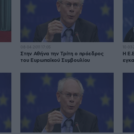
08·04·2011 17:05
10·03·
Στην Αθήνα την Τρίτη ο πρόεδρος
Η Ε.
του Ευρωπαϊκού Συμβουλίου
εγκα