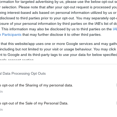
formation for targeted advertising by us, please use the below opt-out s
οικονομική ένωση»
Ομπά
r selection. Please note that after your opt-out request is processed y
eing interest-based ads based on personal information utilized by us or
disclosed to third parties prior to your opt-out. You may separately opt-
losure of your personal information by third parties on the IAB’s list of
. This information may also be disclosed by us to third parties on the
IA
Participants
that may further disclose it to other third parties.
 that this website/app uses one or more Google services and may gath
including but not limited to your visit or usage behaviour. You may click 
 to Google and its third-party tags to use your data for below specifi
ogle consent section.
31·01·2012 06:31
23·01·
l Data Processing Opt Outs
ίων
«Εξοργισμένοι» με την κατάσταση
Συγχ
έϊ
στη Συρία οι Ευρωπαίοι ηγέτες
«ναι
o opt-out of the Sharing of my personal data.
In
o opt-out of the Sale of my Personal Data.
In