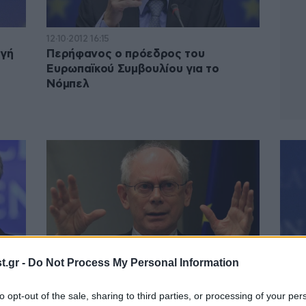
12·10·2012 16:15
ογή
Περήφανος ο πρόεδρος του
Ευρωπαϊκού Συμβουλίου για το
Νόμπελ
.gr -
Do Not Process My Personal Information
20·06·2012 03:45
14·06·
to opt-out of the sale, sharing to third parties, or processing of your per
λείο
«Ετοιμάζουμε σχέδιο για την
Τηλε