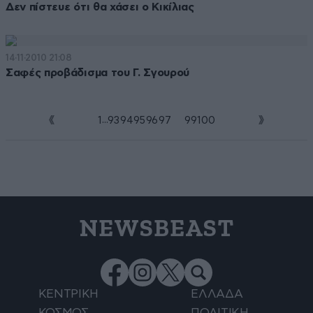
Δεν πίστευε ότι θα χάσει ο Κικίλιας
14·11·2010 21:08
Σαφές προβάδισμα του Γ. Σγουρού
...
1
93
94
95
96
97
98
99
100
NEWSBEAST
ΚΕΝΤΡΙΚΗ
ΕΛΛΑΔΑ
ΚΟΣΜΟΣ
ΠΟΛΙΤΙΚΗ