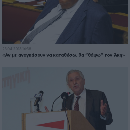
23·04·2013 16:38
«Αν με αναγκάσουν να καταθέσω, θα “θάψω” τον Άκη»