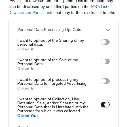
IAB’s list of downstream participants. This information may
also be disclosed by us to third parties on the
IAB’s List of
Downstream Participants
that may further disclose it to other
01·05·2013 18:45
third parties.
Υπέβαλε την παραίτησή του ο Ηλίας Κικίλιας
Please note that this website/app uses one or more Google
Personal Data Processing Opt Outs
services and may gather and store information including but
not limited to your visit or usage behaviour. You may click to
I want to opt-out of the Sharing of my
personal data.
grant or deny consent to Google and its third-party tags to
Opted In
use your data for below specified purposes in below Google
consent section.
I want to opt-out of the Sale of my
Personal Data.
Opted In
I want to opt-out of processing my
Personal Data for Targeted Advertising.
Opted In
I want to opt-out of Collection, Use,
Retention, Sale, and/or Sharing of my
Personal Data that Is Unrelated with the
Purposes for which it was collected.
Opted Out
30·04·2013 18:38