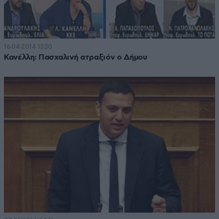
16·04·2014 13:30
Κανέλλη: Πασχαλινή ατραξιόν ο Δήμου