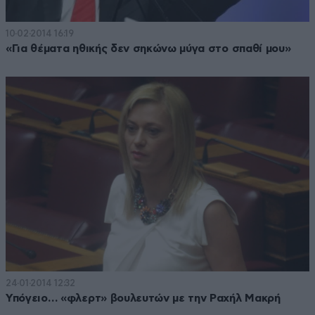
10·02·2014 16:19
«Για θέματα ηθικής δεν σηκώνω μύγα στο σπαθί μου»
24·01·2014 12:32
Υπόγειο… «φλερτ» βουλευτών με την Ραχήλ Μακρή