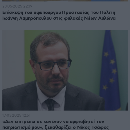
23·05·2025 22:19
Επίσκεψη του υφυπουργού Προστασίας του Πολίτη
Ιωάννη Λαμπρόπουλου στις φυλακές Νέων Αυλώνα
17·03·2025 12:51
«Δεν επιτρέπω σε κανέναν να αμφισβητεί τον
πατριωτισμό μου», ξεκαθαρίζει ο Νίκος Τσάφος