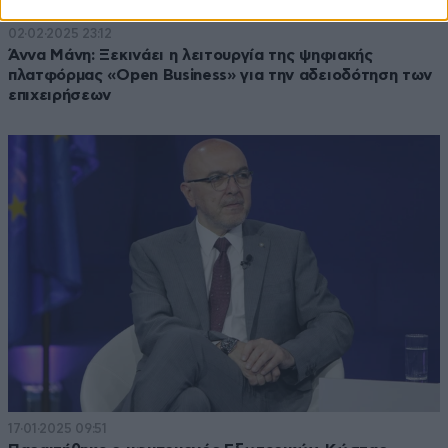
02·02·2025 23:12
Άννα Μάνη: Ξεκινάει η λειτουργία της ψηφιακής
πλατφόρμας «Open Business» για την αδειοδότηση των
επιχειρήσεων
17·01·2025 09:51