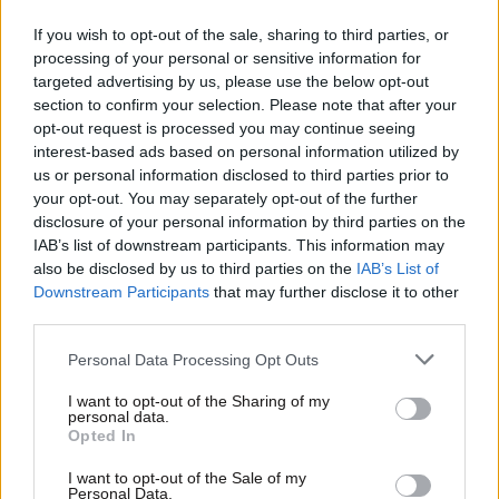
If you wish to opt-out of the sale, sharing to third parties, or
processing of your personal or sensitive information for
targeted advertising by us, please use the below opt-out
section to confirm your selection. Please note that after your
opt-out request is processed you may continue seeing
interest-based ads based on personal information utilized by
us or personal information disclosed to third parties prior to
your opt-out. You may separately opt-out of the further
disclosure of your personal information by third parties on the
IAB’s list of downstream participants. This information may
26·02·2025 23:13
also be disclosed by us to third parties on the
IAB’s List of
Χατζηβασιλείου: Στο Ριάντ επιβεβαιώσαμε τη
Downstream Participants
that may further disclose it to other
στρατηγική σχέση Ελλάδας – Σαουδικής Αραβίας
third parties.
Please note that this website/app uses one or more Google
Personal Data Processing Opt Outs
services and may gather and store information including but
not limited to your visit or usage behaviour. You may click to
I want to opt-out of the Sharing of my
personal data.
grant or deny consent to Google and its third-party tags to
Opted In
use your data for below specified purposes in below Google
consent section.
I want to opt-out of the Sale of my
Personal Data.