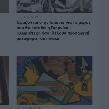
Στη σελίδα αυτή θα βρείτ
αναλύσεις για τη ζωή, την
κληρονομιά του Πάμπλο Π
07·04·2026 19:53
Σφάζονται στην Ισπανία για το μέρος
ώ
που θα εκτεθεί η Γκερνίκα –
«Χωριάτες» όσοι θέλουν προσωρινή
μεταφορά του πίνακα
16·10·2025 23:25