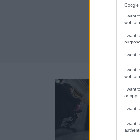
Google 
I want t
web or d
I want t
purpose
I want 
I want t
web or d
I want t
or app.
I want t
I want t
authenti