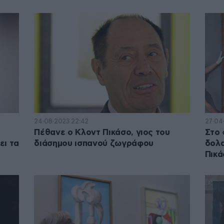
24·08·2023 22:42
27·04·
Πέθανε ο Κλοντ Πικάσο, γιος του
Στο 
ει τα
διάσημου ισπανού ζωγράφου
δολα
Πικά