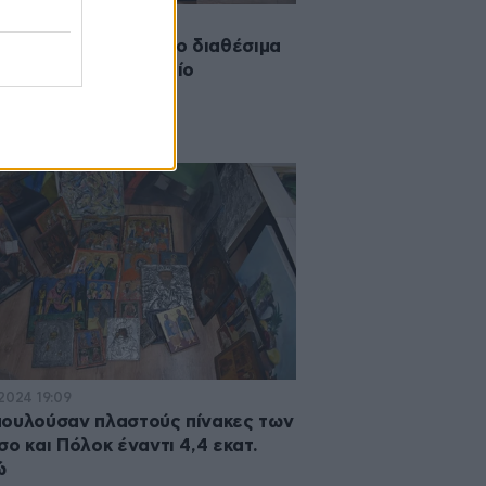
2024 15:53
άδες έργα του Πικάσο διαθέσιμα
έο διαδικτυακό αρχείο
·2024 19:09
ουλούσαν πλαστούς πίνακες των
σο και Πόλοκ έναντι 4,4 εκατ.
ώ