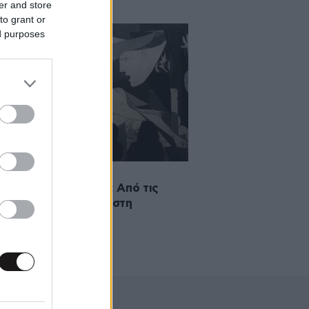
er and store
to grant or
ed purposes
·2025 00:03
σήμερα 26 Απριλίου: Από τις
τες της Γκουέρνικα στη
rnica» του Πικάσο