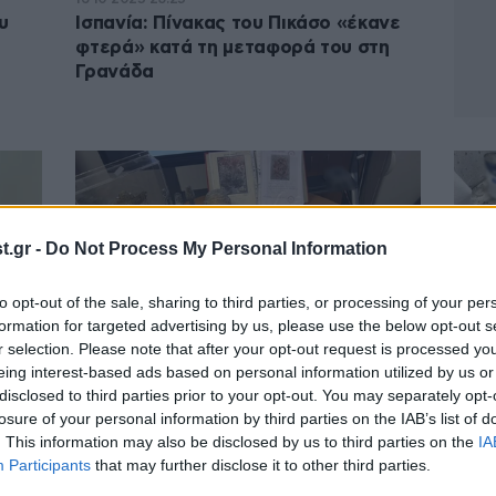
υ
Ισπανία: Πίνακας του Πικάσο «έκανε
φτερά» κατά τη μεταφορά του στη
Γρανάδα
.gr -
Do Not Process My Personal Information
to opt-out of the sale, sharing to third parties, or processing of your per
formation for targeted advertising by us, please use the below opt-out s
r selection. Please note that after your opt-out request is processed y
eing interest-based ads based on personal information utilized by us or
13·06·2025 14:30
11·06·
disclosed to third parties prior to your opt-out. You may separately opt-
οζ
Αντιμέτωποι με βαριά κακουργήματα
Ο πλ
losure of your personal information by third parties on the IAB’s list of
Δεν
θα απολογηθούν οι κατηγορούμενοι
αστυ
. This information may also be disclosed by us to third parties on the
IA
που προσπάθησαν να πουλήσουν τον
το d
Participants
that may further disclose it to other third parties.
πλαστό Πικάσο