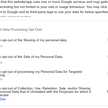
 that this website/app uses one or more Google services and may gath
including but not limited to your visit or usage behaviour. You may click 
 to Google and its third-party tags to use your data for below specifi
ogle consent section.
l Data Processing Opt Outs
o opt-out of the Sharing of my personal data.
In
o opt-out of the Sale of my Personal Data.
11·06·2025 12:08
26·04
In
νωση
Σχεδίαζαν να πουλήσουν πλαστό
Σαν 
πίνακα του Πικάσο για 10-15 εκατ.
Στάχ
to opt-out of processing my Personal Data for Targeted
ing.
ευρώ – Ο αγοραστής ήταν
«Gue
In
«μυστικός» αστυνομικός
o opt-out of Collection, Use, Retention, Sale, and/or Sharing
ersonal Data that Is Unrelated with the Purposes for which it
lected.
Out