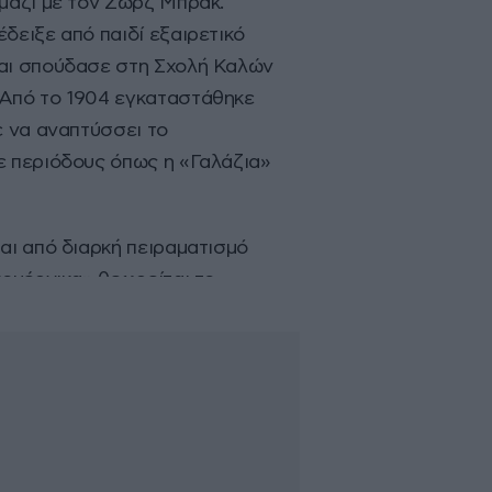
μαζί με τον Ζωρζ Μπρακ.
δειξε από παιδί εξαιρετικό
αι σπούδασε στη Σχολή Καλών
Από το 1904 εγκαταστάθηκε
ε να αναπτύσσει το
ε περιόδους όπως η «Γαλάζια»
αι από διαρκή πειραματισμό
κουέρνικα» θεωρείται το
γημα – μια καταγγελία της
υ και σύμβολο της ειρήνης.
υ σώζονται, αποδεικνύοντας
κότητα και επιρροή του σε