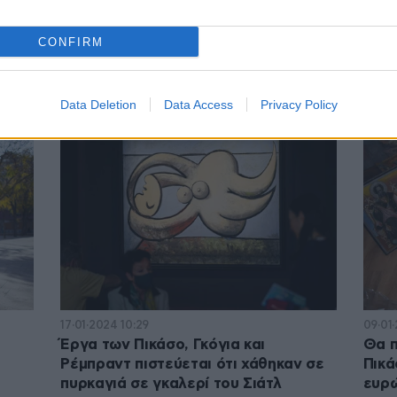
02·10·2024 18:29
19·06·
κτυο
Βρήκε στο σπίτι του έναν κρυμμένο
Χιλι
CONFIRM
ην
πίνακα ζωγραφικής που μισούσε η
σε ν
α
μητέρα του – Τελικά ήταν Πικάσο
αξίας 6 εκατ. δολαρίων
Data Deletion
Data Access
Privacy Policy
17·01·2024 10:29
09·01
υ
Έργα των Πικάσο, Γκόγια και
Θα π
Ρέμπραντ πιστεύεται ότι χάθηκαν σε
Πικά
πυρκαγιά σε γκαλερί του Σιάτλ
ευρ