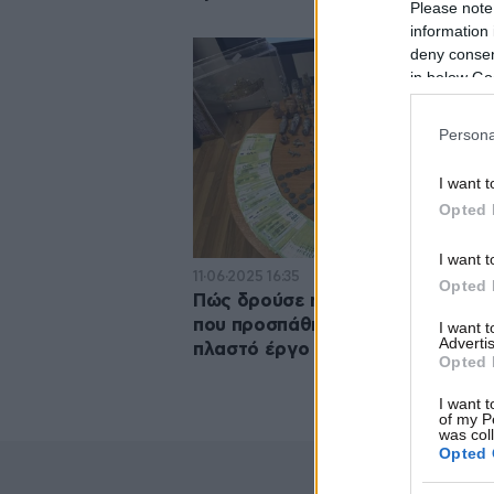
Please note
information 
deny consent
in below Go
Persona
I want t
Opted 
I want t
11·06·2025 16:35
Opted 
Πώς δρούσε η εγκληματική οργά
που προσπάθησε να πουλήσει το
I want 
Advertis
πλαστό έργο του Πικάσο
Opted 
I want t
of my P
was col
Opted 