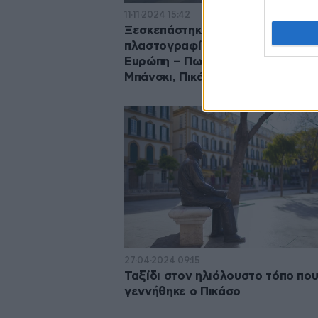
11·11·2024 15:42
Ξεσκεπάστηκε το μεγαλύτερο δί
πλαστογραφίας έργων τέχνης στ
Ευρώπη – Πωλούσαν πλαστά έργ
Μπάνσκι, Πικάσο και Γουόρχολ
27·04·2024 09:15
Ταξίδι στον ηλιόλουστο τόπο πο
γεννήθηκε ο Πικάσο