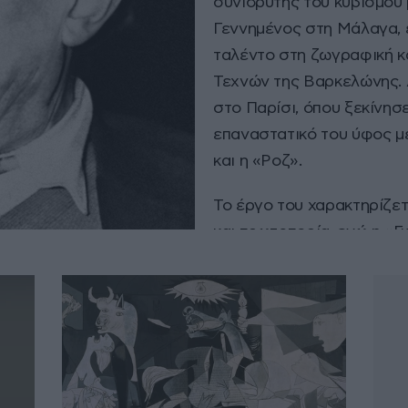
συνιδρυτής του κυβισμού 
Γεννημένος στη Μάλαγα, έ
ταλέντο στη ζωγραφική κ
Τεχνών της Βαρκελώνης. 
στο Παρίσι, όπου ξεκίνησ
επαναστατικό του ύφος μ
και η «Ροζ».​
Το έργο του χαρακτηρίζετ
και πρωτοπορία, ενώ η «Γ
εμβληματικό του αριστούρ
βαρβαρότητας του πολέμο
Πάνω από 20.000 έργα το
την αστείρευτη δημιουργι
όλες τις μορφές τέχνης.​