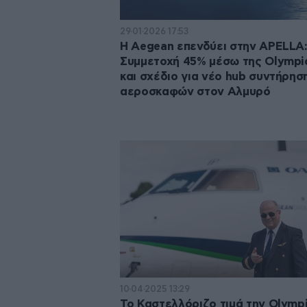
29·01·2026 17:53
Η Aegean επενδύει στην APELLA
Συμμετοχή 45% μέσω της Olympic
και σχέδιο για νέο hub συντήρησ
αεροσκαφών στον Αλμυρό
10·04·2025 13:29
Το Καστελλόριζο τιμά την Olymp