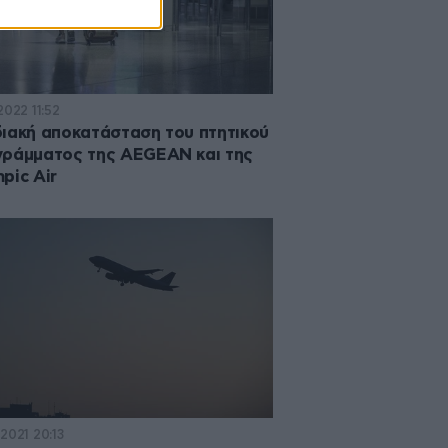
2022 11:52
ιακή αποκατάσταση του πτητικού
ράμματος της AEGEAN και της
pic Air
2021 20:13