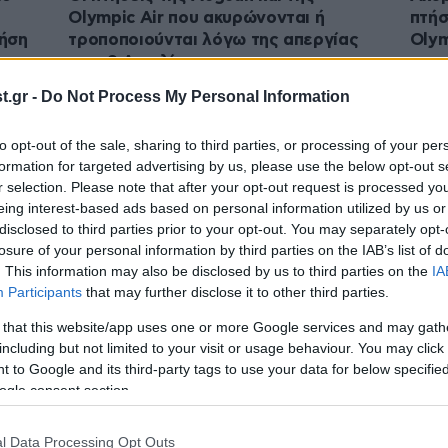
Olympic Air που ακυρώνονται ή
πτήσ
τήση
τροποποιούνται λόγω της απεργίας
Olym
στις 9 Απριλίου
.gr -
Do Not Process My Personal Information
to opt-out of the sale, sharing to third parties, or processing of your per
formation for targeted advertising by us, please use the below opt-out s
r selection. Please note that after your opt-out request is processed y
eing interest-based ads based on personal information utilized by us or
disclosed to third parties prior to your opt-out. You may separately opt-
losure of your personal information by third parties on the IAB’s list of
. This information may also be disclosed by us to third parties on the
IA
Participants
that may further disclose it to other third parties.
26·02·2024 13:00
25·02
 that this website/app uses one or more Google services and may gath
και
AEGEAN και Olympic Air
To θ
including but not limited to your visit or usage behaviour. You may click 
ίοδο
ανακοίνωσαν αλλαγές χωρίς κόστος
Αρισ
 to Google and its third-party tags to use your data for below specifi
σε πτήσεις που θα επηρεαστούν λόγω
στο 
ogle consent section.
της απεργίας
πλη
l Data Processing Opt Outs