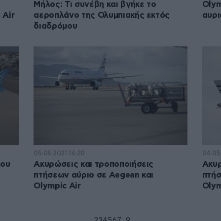
Μήλος: Τι συνέβη και βγήκε το
Olym
 Air
αεροπλάνο της Ολυμπιακής εκτός
αυρι
διαδρόμου
05·05·2021 14:20
04·05·
του
Ακυρώσεις και τροποποιήσεις
Ακυρ
πτήσεων αύριο σε Aegean και
πτήσ
Olympic Air
Olym
...
1
2
3
4
5
6
7
9