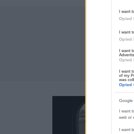
I want t
Opted 
I want t
Opted 
I want 
Advertis
Opted 
I want t
of my P
was col
Opted 
Google 
I want t
web or d
I want t