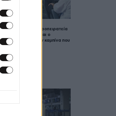
·2023 00:05
ώτη επιτυχημένη αεροπειρατεία
ελληνικού εδάφους και ο
βολισμός μέσα στην καμπίνα που
πισε τον πανικό