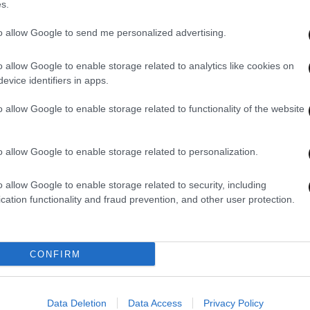
s.
to allow Google to send me personalized advertising.
14·03·2023 15:53
01·01
o allow Google to enable storage related to analytics like cookies on
Απεργία: Ακυρώσεις πτήσεων της
Η πρ
evice identifiers in apps.
Aegean και της Olympic Air την
επί 
Πέμπτη 16 Μαρτίου
πυρο
o allow Google to enable storage related to functionality of the website
σκόρ
o allow Google to enable storage related to personalization.
o allow Google to enable storage related to security, including
cation functionality and fraud prevention, and other user protection.
CONFIRM
Data Deletion
Data Access
Privacy Policy