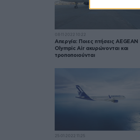
08·11·2022 10:22
Απεργία: Ποιες πτήσεις AEGEAN 
Olympic Air ακυρώνονται και
τροποποιούνται
25·01·2022 11:25