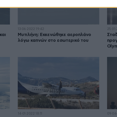
13·06·2022 19:42
25·01·
και
Μυτιλήνη: Εκκενώθηκε αεροπλάνο
Σταδ
λόγω καπνών στο εσωτερικό του
προγ
Olym
14·01·2022 18:11
09·06·