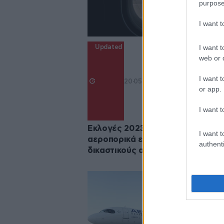
purpose
I want 
Updated
I want t
web or d
I want t
20·05·2023 14:06
or app.
I want t
Εκλογές 2023: Έκπτωση στα
I want t
αεροπορικά εισιτήρια για τους
authenti
δικαστικούς αντιπροσώπους