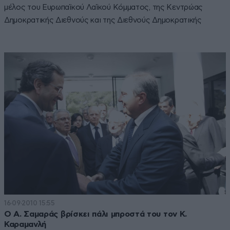
μέλος του Ευρωπαϊκού Λαϊκού Κόμματος, της Κεντρώας
Δημοκρατικής Διεθνούς και της Διεθνούς Δημοκρατικής
Ένωσης. Οι διατελέσαντες πρόεδροι της Νέας
Δημοκρατίας είναι οι Κωνσταντίνος Καραμανλής (1974-
1980), Γεώργιος Ράλλης (1980-1981), Ευάγγελος Αβέρωφ
(1981-1984),
Κωνσταντίνος Μητσοτάκης
(1984-1993),
Μιλτιάδης Έβερτ (1993-1997),
Κώστας Καραμανλής
(1997-
2009),
Αντώνης Σαμαράς
(2009-2015), Βαγγέλης
Μεϊμαράκης & Ιωάννης Πλακιωτάκης ως υπηρεσιακοί (2015-
2016) και
Κυριάκος Μητσοτάκης
(2019-σήμερα). Η Νέα
Δημοκρατία έχει υπάρξει κυβερνών κόμμα, είτε αυτοδύναμο
είτε ως μέλος Κυβέρνησης Συνεργασίας με άλλα κόμματα,
τις περιόδους 1974-1977, 1977-1981, 1989-1990, 2004-2007,
2007-2009, 2009-2012, 2012-2015 και 2019-σήμερα.
16·09·2010 15:55
Ο Α. Σαμαράς βρίσκει πάλι μπροστά του τον Κ.
Καραμανλή