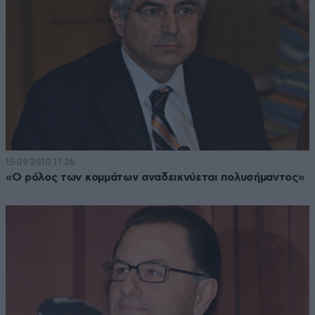
15·09·2010 17:36
«Ο ρόλος των κομμάτων αναδεικνύεται πολυσήμαντος»