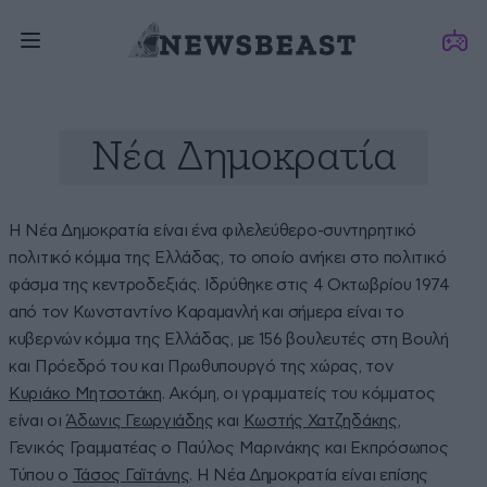
Νέα Δημοκρατία
Η Νέα Δημοκρατία είναι ένα φιλελεύθερο-συντηρητικό
πολιτικό κόμμα της Ελλάδας, το οποίο ανήκει στο πολιτικό
φάσμα της κεντροδεξιάς. Ιδρύθηκε στις 4 Οκτωβρίου 1974
από τον Κωνσταντίνο Καραμανλή και σήμερα είναι το
κυβερνών κόμμα της Ελλάδας, με 156 βουλευτές στη Βουλή
και Πρόεδρό του και Πρωθυπουργό της χώρας, τον
Κυριάκο Μητσοτάκη
. Ακόμη, οι γραμματείς του κόμματος
είναι οι
Άδωνις Γεωργιάδης
και
Κωστής Χατζηδάκης
,
Γενικός Γραμματέας ο Παύλος Μαρινάκης και Εκπρόσωπος
Τύπου ο
Τάσος Γαϊτάνης
. Η Νέα Δημοκρατία είναι επίσης