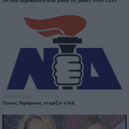
«Η Νέα Δημοκρατία είχε βάλει τις ράγες στον ΟΣΕ»
10·09·2010 17:09
Ποιους δημάρχους στηρίζει η ΝΔ