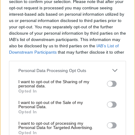
section to confirm your selection. Please note that after your
opt-out request is processed you may continue seeing
interest-based ads based on personal information utilized by
us or personal information disclosed to third parties prior to
your opt-out. You may separately opt-out of the further
disclosure of your personal information by third parties on the
IAB’s list of downstream participants. This information may
also be disclosed by us to third parties on the
IAB’s List of
Downstream Participants
that may further disclose it to other
third parties.
Please note that this website/app uses one or more Google
Personal Data Processing Opt Outs
services and may gather and store information including but
not limited to your visit or usage behaviour. You may click to
I want to opt-out of the Sharing of my
personal data.
grant or deny consent to Google and its third-party tags to
Opted In
use your data for below specified purposes in below Google
11·09·2010 23:05
consent section.
I want to opt-out of the Sale of my
Αντάρτης της Ν.Δ. απέναντι στον Γκιουλέκα
Personal Data.
Opted In
I want to opt-out of processing my
Personal Data for Targeted Advertising.
Opted In