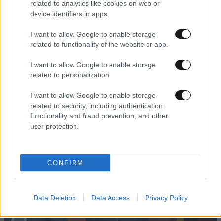
related to analytics like cookies on web or
device identifiers in apps.
I want to allow Google to enable storage
related to functionality of the website or app.
22·05·2020 11:26
Διαμαρτυρία εργαζομένων στα ναυπηγεία Ελευσίνας
I want to allow Google to enable storage
έξω από τη Βουλή – Κλειστή η Βασ. Σοφίας
related to personalization.
I want to allow Google to enable storage
related to security, including authentication
functionality and fraud prevention, and other
user protection.
CONFIRM
Data Deletion
Data Access
Privacy Policy