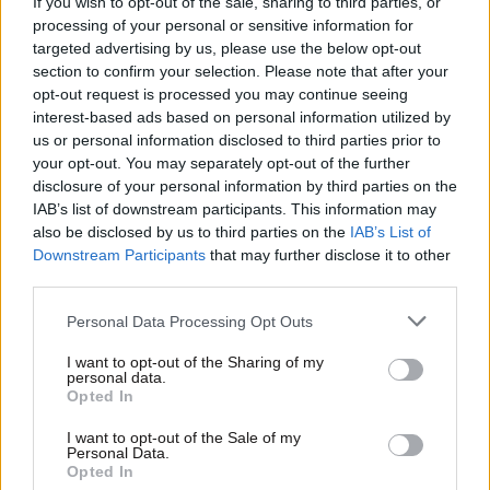
If you wish to opt-out of the sale, sharing to third parties, or
processing of your personal or sensitive information for
targeted advertising by us, please use the below opt-out
section to confirm your selection. Please note that after your
opt-out request is processed you may continue seeing
interest-based ads based on personal information utilized by
us or personal information disclosed to third parties prior to
your opt-out. You may separately opt-out of the further
disclosure of your personal information by third parties on the
IAB’s list of downstream participants. This information may
also be disclosed by us to third parties on the
IAB’s List of
22·05·2020 23:34
Downstream Participants
that may further disclose it to other
Παναγιωτόπουλος για ναυπηγεία Σκαραμαγκά και
Ελευσίνας: Ο χρόνος τελειώνει, όσοι ενδιαφέρονται ας
third parties.
επισπεύσουν
Please note that this website/app uses one or more Google
Personal Data Processing Opt Outs
services and may gather and store information including but
not limited to your visit or usage behaviour. You may click to
I want to opt-out of the Sharing of my
personal data.
grant or deny consent to Google and its third-party tags to
Opted In
use your data for below specified purposes in below Google
consent section.
I want to opt-out of the Sale of my
Personal Data.
Opted In