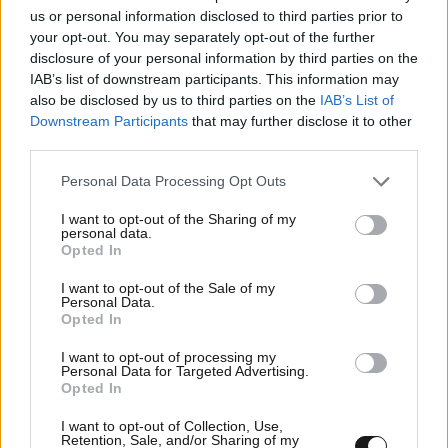
us or personal information disclosed to third parties prior to
your opt-out. You may separately opt-out of the further
disclosure of your personal information by third parties on the
IAB’s list of downstream participants. This information may
also be disclosed by us to third parties on the
IAB’s List of
Downstream Participants
that may further disclose it to other
28·11·2013 14:32
third parties.
Στο μικροσκόπιο οι προτεραιότητες της ελληνικής
Προεδρίας
Please note that this website/app uses one or more Google
Personal Data Processing Opt Outs
services and may gather and store information including but
not limited to your visit or usage behaviour. You may click to
I want to opt-out of the Sharing of my
personal data.
grant or deny consent to Google and its third-party tags to
Opted In
use your data for below specified purposes in below Google
consent section.
I want to opt-out of the Sale of my
Personal Data.
Opted In
I want to opt-out of processing my
Personal Data for Targeted Advertising.
Opted In
I want to opt-out of Collection, Use,
Retention, Sale, and/or Sharing of my