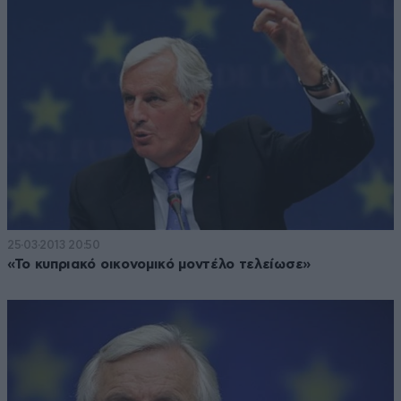
25·03·2013 20:50
«Το κυπριακό οικονομικό μοντέλο τελείωσε»