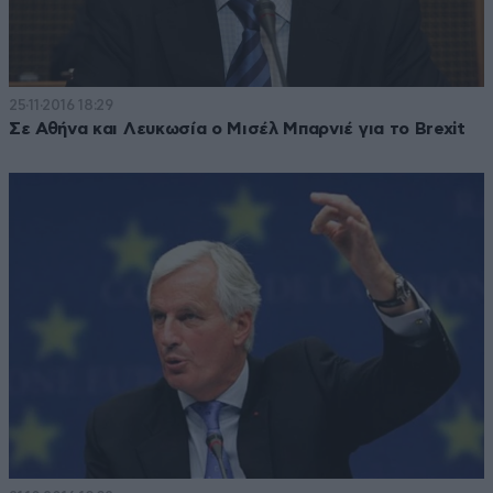
25·11·2016 18:29
Σε Αθήνα και Λευκωσία ο Μισέλ Μπαρνιέ για το Brexit