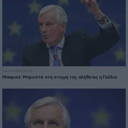
04·05·2013 04:30
Μπαρνιέ: Μπροστά στη στιγμή της αλήθειας η Γαλλία