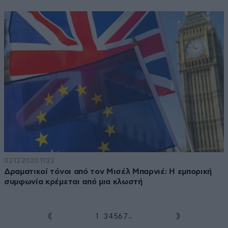
02·12·2020 11:22
Δραματικοί τόνοι από τον Μισέλ Μπαρνιέ: Η εμπορική
συμφωνία κρέμεται από μια κλωστή
...
1
2
3
4
5
6
7