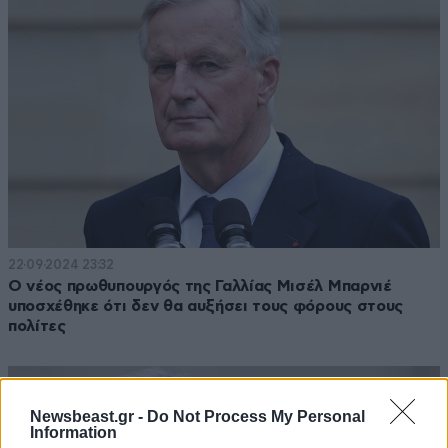
22·09·2024 23:32
Ο νέος πρωθυπουργός της Γαλλίας Μισέλ Μπαρνιέ
υποσχέθηκε ότι δεν θα αυξήσει τους φόρους στους
πολίτες
Newsbeast.gr -
Do Not Process My Personal
Information