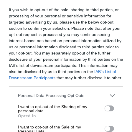
If you wish to opt-out of the sale, sharing to third parties, or
processing of your personal or sensitive information for
targeted advertising by us, please use the below opt-out
section to confirm your selection. Please note that after your
opt-out request is processed you may continue seeing
interest-based ads based on personal information utilized by
us or personal information disclosed to third parties prior to
your opt-out. You may separately opt-out of the further
disclosure of your personal information by third parties on the
19·09·2024 20:30
IAB’s list of downstream participants. This information may
Ο Μισέλ Μπαρνιέ παρουσιάζει απόψε την κυβέρνησή
also be disclosed by us to third parties on the
IAB’s List of
του στον Μακρόν
Downstream Participants
that may further disclose it to other
third parties.
Please note that this website/app uses one or more Google
Personal Data Processing Opt Outs
services and may gather and store information including but
not limited to your visit or usage behaviour. You may click to
I want to opt-out of the Sharing of my
personal data.
grant or deny consent to Google and its third-party tags to
Opted In
use your data for below specified purposes in below Google
consent section.
I want to opt-out of the Sale of my
Personal Data.