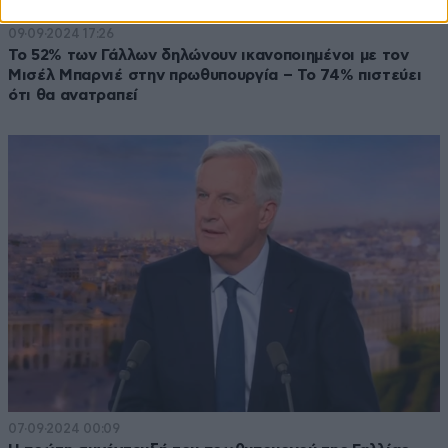
09·09·2024 17:26
Το 52% των Γάλλων δηλώνουν ικανοποιημένοι με τον
Μισέλ Μπαρνιέ στην πρωθυπουργία – Το 74% πιστεύει
ότι θα ανατραπεί
07·09·2024 00:09