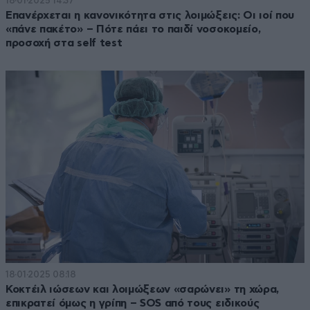
18·01·2025 14:37
Επανέρχεται η κανονικότητα στις λοιμώξεις: Οι ιοί που
«πάνε πακέτο» – Πότε πάει το παιδί νοσοκομείο,
προσοχή στα self test
18·01·2025 08:18
Κοκτέιλ ιώσεων και λοιμώξεων «σαρώνει» τη χώρα,
επικρατεί όμως η γρίπη – SOS από τους ειδικούς