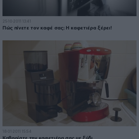
25·10·2011 13:41
Πώς πίνετε τον καφέ σας; Η καφετιέρα ξέρει!
18·01·2011 15:54
Καθαρίστε την καφετιέρα σας με ξύδι