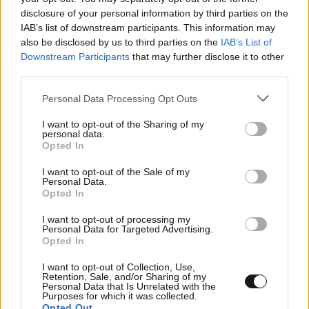
disclosure of your personal information by third parties on the
IAB’s list of downstream participants. This information may
also be disclosed by us to third parties on the
IAB’s List of
Downstream Participants
that may further disclose it to other
third parties.
16·12·2015 08:39
Please note that this website/app uses one or more Google
Personal Data Processing Opt Outs
Καθημερινές στιγμές με καφέ Nespresso
services and may gather and store information including but
not limited to your visit or usage behaviour. You may click to
I want to opt-out of the Sharing of my
personal data.
grant or deny consent to Google and its third-party tags to
Opted In
use your data for below specified purposes in below Google
consent section.
I want to opt-out of the Sale of my
Personal Data.
Opted In
I want to opt-out of processing my
Personal Data for Targeted Advertising.
Opted In
I want to opt-out of Collection, Use,
Retention, Sale, and/or Sharing of my
Personal Data that Is Unrelated with the
Purposes for which it was collected.
Opted Out