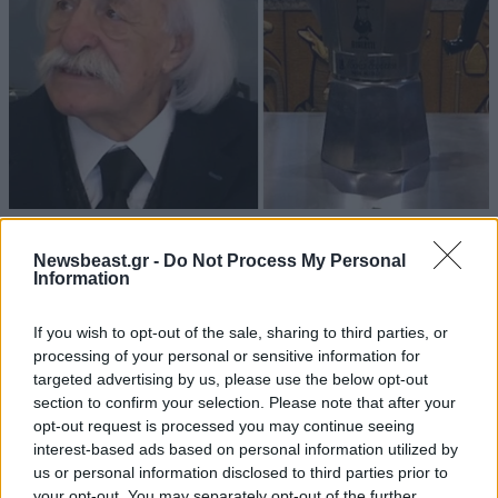
19·02·2016 13:53
Σε εσπρεσιέρα οι στάχτες του Ιταλού «βασιλιά της
Newsbeast.gr -
Do Not Process My Personal
καφετιέρας»
Information
If you wish to opt-out of the sale, sharing to third parties, or
processing of your personal or sensitive information for
targeted advertising by us, please use the below opt-out
section to confirm your selection. Please note that after your
opt-out request is processed you may continue seeing
interest-based ads based on personal information utilized by
us or personal information disclosed to third parties prior to
your opt-out. You may separately opt-out of the further