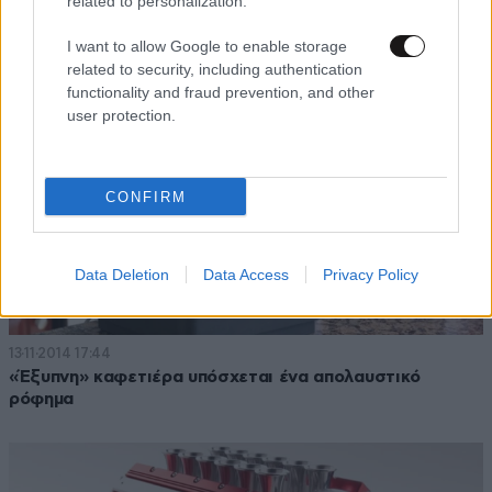
related to personalization.
I want to allow Google to enable storage
related to security, including authentication
functionality and fraud prevention, and other
user protection.
CONFIRM
Data Deletion
Data Access
Privacy Policy
13·11·2014 17:44
«Έξυπνη» καφετιέρα υπόσχεται ένα απολαυστικό
ρόφημα