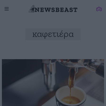
καφετιέρα