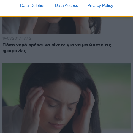
Data Deletion
Data Access
Privacy Policy
19·03·2017 17:42
Πόσο νερό πρέπει να πίνετε για να μειώσετε τις
ημικρανίες