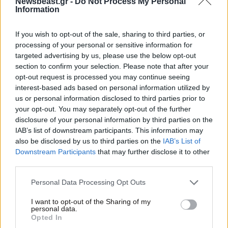
Newsbeast.gr -
Do Not Process My Personal
οι πάσχοντες από ημικρανία
Information
If you wish to opt-out of the sale, sharing to third parties, or
processing of your personal or sensitive information for
targeted advertising by us, please use the below opt-out
section to confirm your selection. Please note that after your
opt-out request is processed you may continue seeing
interest-based ads based on personal information utilized by
us or personal information disclosed to third parties prior to
your opt-out. You may separately opt-out of the further
disclosure of your personal information by third parties on the
IAB’s list of downstream participants. This information may
also be disclosed by us to third parties on the
IAB’s List of
Downstream Participants
that may further disclose it to other
third parties.
21·03·2023 07:22
Please note that this website/app uses one or more Google
Personal Data Processing Opt Outs
Σταρ του TikTok πέθανε ξαφνικά στα 30 της, υπέφερε
services and may gather and store information including but
επί μήνες από ημικρανίες
not limited to your visit or usage behaviour. You may click to
I want to opt-out of the Sharing of my
personal data.
grant or deny consent to Google and its third-party tags to
Opted In
use your data for below specified purposes in below Google