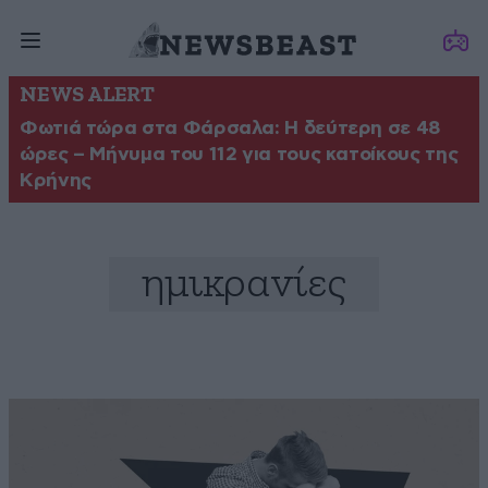
NEWS ALERT
Φωτιά τώρα στα Φάρσαλα: Η δεύτερη σε 48
ώρες – Μήνυμα του 112 για τους κατοίκους της
Κρήνης
ημικρανίες