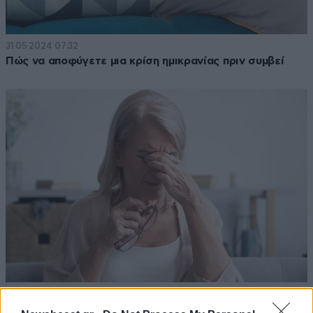
31·05·2024 07:32
Πώς να αποφύγετε μια κρίση ημικρανίας πριν συμβεί
14·06·2023 09:47
Αυξημένο κίνδυνο εγκεφαλικού επεισοδίου διατρέχουν