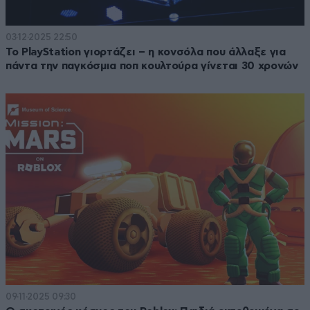
03·12·2025 22:50
Το PlayStation γιορτάζει – η κονσόλα που άλλαξε για
πάντα την παγκόσμια ποπ κουλτούρα γίνεται 30 χρονών
09·11·2025 09:30