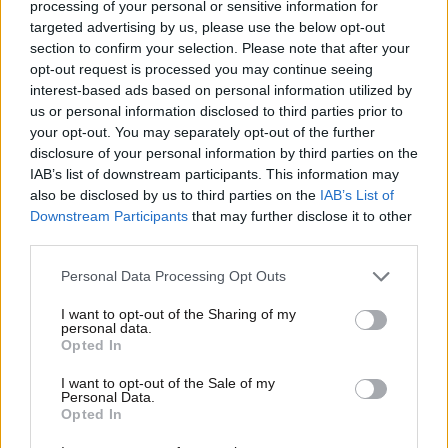
processing of your personal or sensitive information for
targeted advertising by us, please use the below opt-out
section to confirm your selection. Please note that after your
opt-out request is processed you may continue seeing
interest-based ads based on personal information utilized by
us or personal information disclosed to third parties prior to
your opt-out. You may separately opt-out of the further
disclosure of your personal information by third parties on the
IAB’s list of downstream participants. This information may
also be disclosed by us to third parties on the
IAB’s List of
Downstream Participants
that may further disclose it to other
third parties.
Please note that this website/app uses one or more Google
Personal Data Processing Opt Outs
22·09·2020 09:34
services and may gather and store information including but
Στα χέρια της Microsoft η ZeniMax -Την εξαγοράζει
not limited to your visit or usage behaviour. You may click to
I want to opt-out of the Sharing of my
καταβάλλοντας 7,5 δισ. δολάρια
personal data.
grant or deny consent to Google and its third-party tags to
Opted In
use your data for below specified purposes in below Google
consent section.
I want to opt-out of the Sale of my
Personal Data.
Opted In