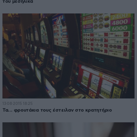
του μεσήλικα
13·08·2015 18:25
Τα… φρουτάκια τους έστειλαν στο κρατητήριο