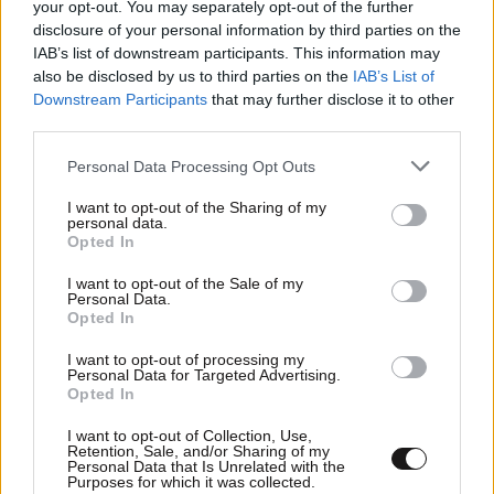
your opt-out. You may separately opt-out of the further
disclosure of your personal information by third parties on the
24·12·2010 08:32
IAB’s list of downstream participants. This information may
Ακόμα στο «περίμενε» οι σεισμόπληκτοι
also be disclosed by us to third parties on the
IAB’s List of
Downstream Participants
that may further disclose it to other
third parties.
Please note that this website/app uses one or more Google
Personal Data Processing Opt Outs
services and may gather and store information including but
not limited to your visit or usage behaviour. You may click to
I want to opt-out of the Sharing of my
personal data.
grant or deny consent to Google and its third-party tags to
Opted In
use your data for below specified purposes in below Google
consent section.
I want to opt-out of the Sale of my
Personal Data.
Opted In
I want to opt-out of processing my
Personal Data for Targeted Advertising.
Opted In
I want to opt-out of Collection, Use,
21·12·2010 09:50
Retention, Sale, and/or Sharing of my
Personal Data that Is Unrelated with the
«Μαραθώνιος» για να φτάσουν στο σχολείο τους
Purposes for which it was collected.