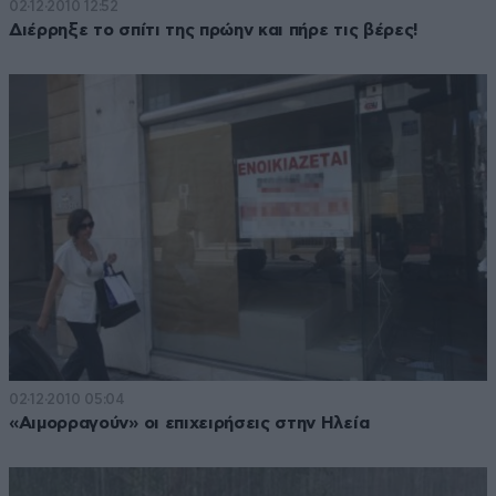
02·12·2010 12:52
Διέρρηξε το σπίτι της πρώην και πήρε τις βέρες!
02·12·2010 05:04
«Αιμορραγούν» οι επιχειρήσεις στην Ηλεία